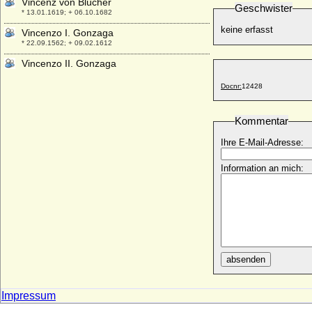
Vincenz von Blücher
Geschwister
* 13.01.1619; + 06.10.1682
keine erfasst
Vincenzo I. Gonzaga
* 22.09.1562; + 09.02.1612
Vincenzo II. Gonzaga
* 08.02.1594; + 25.12.1627
Docnr:
12428
Viola Elisabeth von Teschen (Viola
Tesínská)
* 1290; + 21.09.1317
Kommentar
Viola von Bulgarien
Ihre E-Mail-Adresse:
+ 07.09.1251
Violanta Margareta von Savoyen
Information an mich:
(Margherita Violante di Savoia)
* 15.11.1635; + 29.04.1663
Violante Beatrix von Bayern
* 23.01.1673; + 29.05.1731
Violante de Aragon (Jolante de Aragon)
* 1236; + 1301
absenden
Violante Signa
* 11.12.1546; + 05.03.1609
Impressum
Violante Visconti
+ 1382