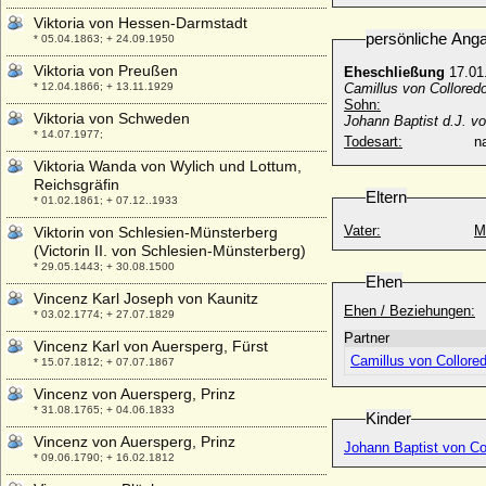
Viktoria von Hessen-Darmstadt
persönliche Ang
* 05.04.1863; + 24.09.1950
Viktoria von Preußen
Eheschließung
17.01.
* 12.04.1866; + 13.11.1929
Camillus von Collored
Sohn:
Viktoria von Schweden
Johann Baptist d.J. vo
* 14.07.1977;
Todesart:
na
Viktoria Wanda von Wylich und Lottum,
Reichsgräfin
Eltern
* 01.02.1861; + 07.12..1933
Vater:
M
Viktorin von Schlesien-Münsterberg
(Victorin II. von Schlesien-Münsterberg)
* 29.05.1443; + 30.08.1500
Ehen
Vincenz Karl Joseph von Kaunitz
Ehen / Beziehungen:
* 03.02.1774; + 27.07.1829
Partner
Vincenz Karl von Auersperg, Fürst
Camillus von Collored
* 15.07.1812; + 07.07.1867
Vincenz von Auersperg, Prinz
* 31.08.1765; + 04.06.1833
Kinder
Vincenz von Auersperg, Prinz
Johann Baptist von Col
* 09.06.1790; + 16.02.1812