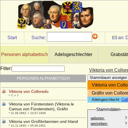
Schaumburg-Hoym
* 25.09.1715; + 04.02.1792
Viktoria Luise von Preußen
* 13.09.1892; + 11.12.1980
Viktoria Luise von Preußen
* 02.05.1982;
Start
Suche:
an:
D
Viktoria Luise von Solms-Baruth
* 13.03.1921; + 01.03.2003
Viktoria Marina von Preußen
Personen alphabetisch
Adelsgeschlechter
Grabstät
* 11.09.1917; + 22.01.1981
Viktoria von Baden
Filter:
Viktoria von Collo
* 07.08.1862; + 04.04.1930
Stammbaum anzeigen
PERSONEN ALPHABETISCH
Viktoria von Beaulieu-Marconnay
* 05.08.1870; + 19.04.1954
Viktoria von Coll
Viktoria von Colloredo
Gräfin von Collor
* ?; + ?
Adelsgeschlecht:
Col
Viktoria von Fürstenstein (Viktoria le
Camus von Fürstenstein), Gräfin
Stammdaten
* 11.09.1863; + 10.07.1949
geboren:
?
Viktoria von Großbritannien und Irland
gestorben:
?
* 21.11.1840; + 05.08.1901