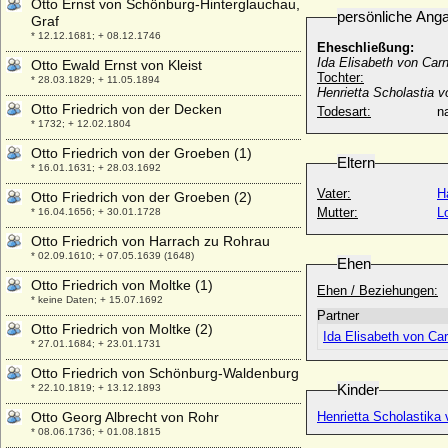
Otto Ernst von Schönburg-Hinterglauchau,
persönliche Ang
Graf
* 12.12.1681; + 08.12.1746
Eheschließung:
Ida Elisabeth von Carn
Otto Ewald Ernst von Kleist
Tochter:
* 28.03.1829; + 11.05.1894
Henrietta Scholastia v
Otto Friedrich von der Decken
Todesart:
na
* 1732; + 12.02.1804
Otto Friedrich von der Groeben (1)
Eltern
* 16.01.1631; + 28.03.1692
Vater:
H
Otto Friedrich von der Groeben (2)
Mutter:
L
* 16.04.1656; + 30.01.1728
Otto Friedrich von Harrach zu Rohrau
* 02.09.1610; + 07.05.1639 (1648)
Ehen
Otto Friedrich von Moltke (1)
Ehen / Beziehungen:
* keine Daten; + 15.07.1692
Partner
Otto Friedrich von Moltke (2)
Ida Elisabeth von Car
* 27.01.1684; + 23.01.1731
Otto Friedrich von Schönburg-Waldenburg
Kinder
* 22.10.1819; + 13.12.1893
Otto Georg Albrecht von Rohr
Henrietta Scholastika
* 08.06.1736; + 01.08.1815