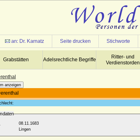
an:
Dr. Karnatz
Seite drucken
Stichworte
Ritter- und
Grabstätten
Adelsrechtliche Begriffe
Verdienstorden
renthal
m anzeigen
erenthal
chlecht:
mdaten
:
08.11.1683
Lingen