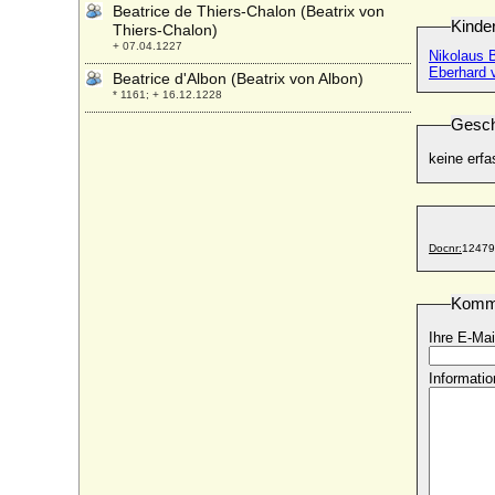
Beatrice de Thiers-Chalon (Beatrix von
Kinde
Thiers-Chalon)
+ 07.04.1227
Nikolaus 
Eberhard 
Beatrice d'Albon (Beatrix von Albon)
* 1161; + 16.12.1228
Gesch
Beatrice d'Este (Beatrix von Este)
* 1210; + 1245
keine erfa
Beatrice d'Este
+ 01.09.1334
Beatrice d'Este
+ 10.02.1339
Docnr:
12479
Beatrice d'Este
* 29.06.1475; + 02.01.1497
Komm
Beatrice Laskaris di Ventimiglia (Beatrice
Ihre E-Mai
di Tenda)
* 1372; + 13.09.1418
Informatio
Beatrice Regina della Scala
* um 1325; + 18.06.1384
Beatrice Saluzzo di Santo Mauro
* 29.02.1888; + 23.02.1976
Beatrice Victoria von Preußen