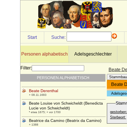
Bathildis zu Schaumburg-Lippe
* 11.11.1903; + 29.06.1983
Baudouin I. von Belgien
* 07.09.1930; + 31.07.1993
Bderrud (Biletrude) N
* 1025; + 1048 ?
Start
Suche:
Beata Antoinette Augusta Berregaard
* 25.09.1780; + 22.11.1843
Beata von Cronberg
Personen alphabetisch
Adelsgeschlechter
* um 1580; + 11.06.1610
Beata von Schwerin-Boitzenburg
Filter:
Beate De
+ vor 1340
Stammbau
PERSONEN ALPHABETISCH
Beate Abigail von Siegroth
* 1700; + 1770
Beate D
Beate Derenthal
Adelsges
+ 08.11.1683
Stam
Beate Louise von Schwicheldt (Benedicta
Lucie von Schwicheldt)
gestorben
* etwa 1675; + vor 1700
Sterbeort:
Beatrice da Camino (Beatrix da Camino)
+ 1388