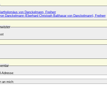
r
Bartholomäus von Danckelmann, Freiherr
von Danckelmann (Eberhard Christoph Balthasar von Danckelmann), Freiherr
wister
sst
entar
l-Adresse:
n an mich: