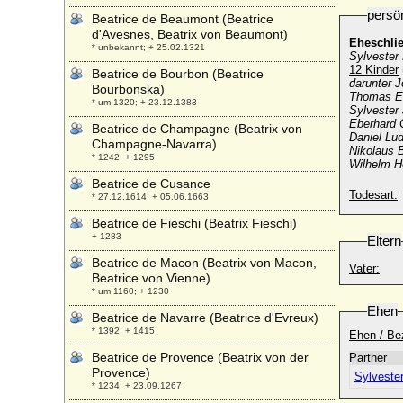
persö
Beatrice de Beaumont (Beatrice
d'Avesnes, Beatrix von Beaumont)
Eheschli
* unbekannt; + 25.02.1321
Sylvester
12 Kinder
Beatrice de Bourbon (Beatrice
darunter 
Bourbonska)
Thomas Er
* um 1320; + 23.12.1383
Sylvester
Eberhard 
Beatrice de Champagne (Beatrix von
Daniel Lu
Champagne-Navarra)
Nikolaus 
* 1242; + 1295
Wilhelm H
Beatrice de Cusance
Todesart:
* 27.12.1614; + 05.06.1663
Beatrice de Fieschi (Beatrix Fieschi)
+ 1283
Eltern
Beatrice de Macon (Beatrix von Macon,
Vater:
Beatrice von Vienne)
* um 1160; + 1230
Ehen
Beatrice de Navarre (Beatrice d'Evreux)
* 1392; + 1415
Ehen / Be
Beatrice de Provence (Beatrix von der
Partner
Provence)
Sylveste
* 1234; + 23.09.1267