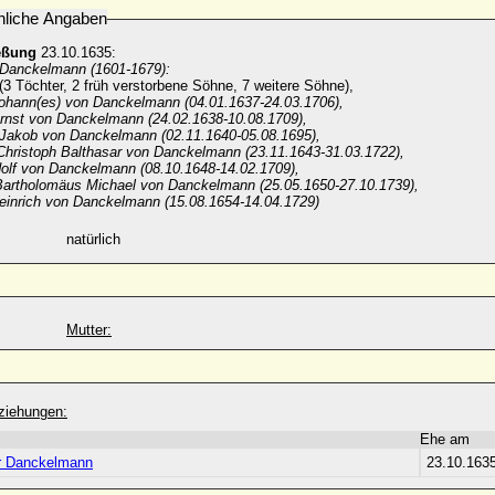
nliche Angaben
eßung
23.10.1635:
 Danckelmann (1601-1679):
(3 Töchter, 2 früh verstorbene Söhne, 7 weitere Söhne),
Johann(es) von Danckelmann (04.01.1637-24.03.1706),
nst von Danckelmann (24.02.1638-10.08.1709),
 Jakob von Danckelmann (02.11.1640-05.08.1695),
Christoph Balthasar von Danckelmann (23.11.1643-31.03.1722),
dolf von Danckelmann (08.10.1648-14.02.1709),
Bartholomäus Michael von Danckelmann (25.05.1650-27.10.1739),
einrich von Danckelmann (15.08.1654-14.04.1729)
natürlich
Mutter:
ziehungen:
Ehe am
r Danckelmann
23.10.163