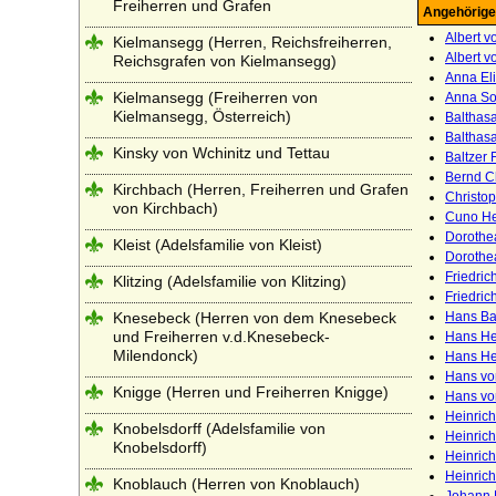
Freiherren und Grafen
Angehörige
Albert v
Kielmansegg (Herren, Reichsfreiherren,
Albert v
Reichsgrafen von Kielmansegg)
Anna Eli
Kielmansegg (Freiherren von
Anna So
Kielmansegg, Österreich)
Balthasa
Balthasa
Kinsky von Wchinitz und Tettau
Baltzer 
Bernd Ch
Kirchbach (Herren, Freiherren und Grafen
Christop
von Kirchbach)
Cuno Hei
Dorothea
Kleist (Adelsfamilie von Kleist)
Dorothe
Friedric
Klitzing (Adelsfamilie von Klitzing)
Friedric
Knesebeck (Herren von dem Knesebeck
Hans Bal
und Freiherren v.d.Knesebeck-
Hans Hei
Milendonck)
Hans He
Hans vo
Knigge (Herren und Freiherren Knigge)
Hans vo
Heinrich
Knobelsdorff (Adelsfamilie von
Heinrich
Knobelsdorff)
Heinrich
Heinrich
Knoblauch (Herren von Knoblauch)