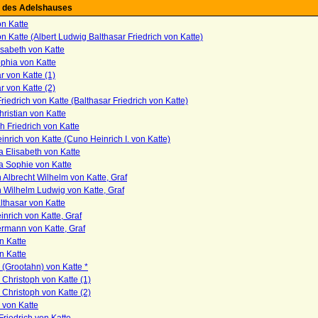
 des Adelshauses
on Katte
on Katte (Albert Ludwig Balthasar Friedrich von Katte)
sabeth von Katte
phia von Katte
r von Katte (1)
r von Katte (2)
Friedrich von Katte (Balthasar Friedrich von Katte)
ristian von Katte
h Friedrich von Katte
nrich von Katte (Cuno Heinrich I. von Katte)
 Elisabeth von Katte
a Sophie von Katte
h Albrecht Wilhelm von Katte, Graf
h Wilhelm Ludwig von Katte, Graf
thasar von Katte
nrich von Katte, Graf
rmann von Katte, Graf
n Katte
n Katte
 (Grootahn) von Katte *
 Christoph von Katte (1)
 Christoph von Katte (2)
 von Katte