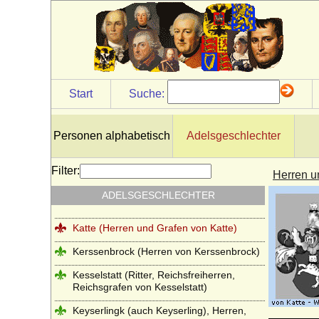
Jagow (Familie von Jagow)
Jasmund (Herren von Jasmund)
Jeetze (Herren von Jeetze)
Kameke (Herren und Grafen von Kameke)
Start
Suche:
Kannacher (Herren von Kannacher)
Kapetinger (Les Capétiens)
Personen alphabetisch
Adelsgeschlechter
Kardorff (Herren von Kardorff)
Filter:
Herren u
Karolinger
ADELSGESCHLECHTER
Karstedt (Herren von Karstedt)
Katte (Herren und Grafen von Katte)
Kerssenbrock (Herren von Kerssenbrock)
Kesselstatt (Ritter, Reichsfreiherren,
Reichsgrafen von Kesselstatt)
Keyserlingk (auch Keyserling), Herren,