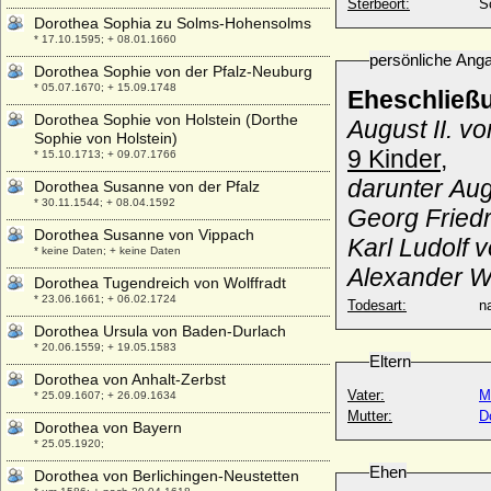
Sterbeort:
S
Dorothea Sophia zu Solms-Hohensolms
* 17.10.1595; + 08.01.1660
persönliche Ang
Dorothea Sophie von der Pfalz-Neuburg
* 05.07.1670; + 15.09.1748
Eheschließ
Dorothea Sophie von Holstein (Dorthe
August II. v
Sophie von Holstein)
9 Kinder,
* 15.10.1713; + 09.07.1766
darunter Aug
Dorothea Susanne von der Pfalz
* 30.11.1544; + 08.04.1592
Georg Friedr
Dorothea Susanne von Vippach
Karl Ludolf 
* keine Daten; + keine Daten
Alexander W
Dorothea Tugendreich von Wolffradt
* 23.06.1661; + 06.02.1724
Todesart:
na
Dorothea Ursula von Baden-Durlach
* 20.06.1559; + 19.05.1583
Eltern
Dorothea von Anhalt-Zerbst
Vater:
M
* 25.09.1607; + 26.09.1634
Mutter:
D
Dorothea von Bayern
* 25.05.1920;
Ehen
Dorothea von Berlichingen-Neustetten