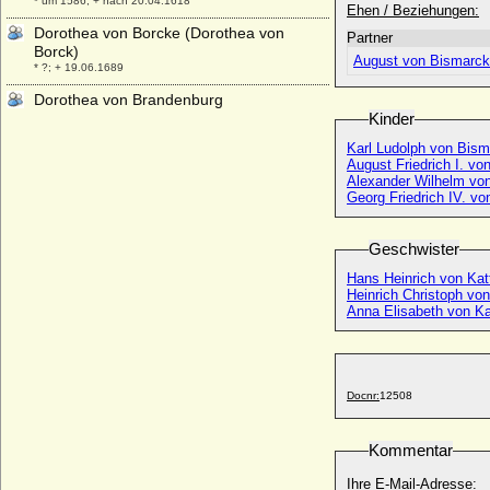
* um 1586; + nach 20.04.1618
Ehen / Beziehungen:
Dorothea von Borcke (Dorothea von
Partner
Borck)
August von Bismarck 
* ?; + 19.06.1689
Dorothea von Brandenburg
* 1446; + 1519
Kinder
Dorothea von Brandenburg
Karl Ludolph von Bis
August Friedrich I. v
* 09.02.1420; + 19.01.1491
Alexander Wilhelm vo
Dorothea von Brandenburg-Kulmbach
Georg Friedrich IV. v
* 1430; + 25.11.1495
Dorothea von Brandenburg-Schwedt
Geschwister
* 06.06.1675; + 11.09.1676
Hans Heinrich von Kat
Dorothea von Braunschweig-Lüneburg-
Heinrich Christoph von
Celle
Anna Elisabeth von Ka
* 01.01.1570; + 15.08.1649
Dorothea von Braunschweig-Wolfenbüttel
* 08.07.1596; + 01.09.1643
Docnr:
12508
Dorothea von Bülow
+ 05.01.1678
Kommentar
Dorothea von Bülow (Dorothea Henriette
Elisabeth von Bülow)
Ihre E-Mail-Adresse:
* 1796; + 20.05.1824