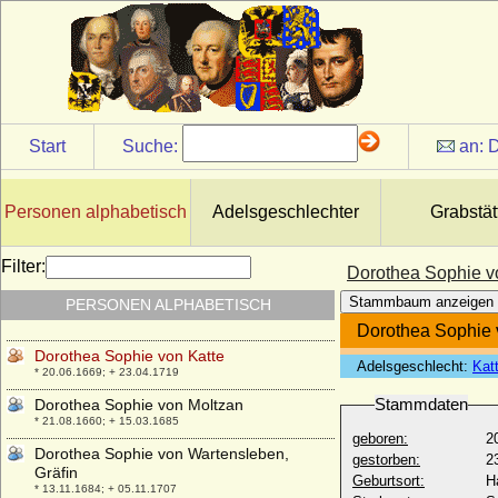
Dorothea Sophia von Braunschweig-
Wolfenbüttel
* 17.01.1653; + 21.03.1722
Dorothea Sophia von Flemming
* 1675; + 05.05.1754
Dorothea Sophia von Hessen-Darmstadt
* 14.01.1689; + 07.06.1723
Start
Suche:
an:
D
Dorothea Sophia von Loeben
* 1680; + 31.12.1742
Personen alphabetisch
Adelsgeschlechter
Grabstät
Dorothea Sophia von Schleswig-Holstein-
Plön
* 04.12.1692; + 29.04.1765
Filter:
Dorothea Sophie v
Dorothea Sophie von Borstell a.d.H.
Stammbaum anzeigen
PERSONEN ALPHABETISCH
Schinne
* 28.06.1689; + 28.05.1759
Dorothea Sophie 
Dorothea Sophie von Katte
Adelsgeschlecht:
Kat
* 20.06.1669; + 23.04.1719
Stammdaten
Dorothea Sophie von Moltzan
* 21.08.1660; + 15.03.1685
geboren:
2
Dorothea Sophie von Wartensleben,
gestorben:
2
Gräfin
Geburtsort:
H
* 13.11.1684; + 05.11.1707