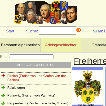
Oppen (Ritter und Herren von Oppen)
Orsini
Orsini-Rosenberg (Freiherren, Grafen und
Fürsten)
Ostau (Herren von Ostau)
Start
Suche:
an:
D
Osten (Herren und Grafen von der Osten)
Osten genannt Sacken (Osten-Sacken),
Personen alphabetisch
Adelsgeschlechter
Grabstät
Herren, Freiherren, Grafen und Fürsten
von der Osten-Sacken
Filter:
Freiherr
Otakare (Ottokare, Traungauer)
ADELSGESCHLECHTER
Owstin (Herren von Owstin)
Pahlen (Freiherren und Grafen von der
Pahlen)
Palaiologen
Pannwitz (Herren von Pannwitz)
Pappenheim (Reichsmarschälle, Grafen)