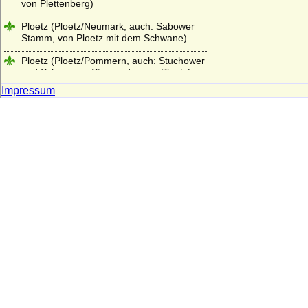
von Plettenberg)
Ploetz (Ploetz/Neumark, auch: Sabower
Stamm, von Ploetz mit dem Schwane)
Ploetz (Ploetz/Pommern, auch: Stuchower
und Schwenzer Stamm der von Ploetz)
Impressum
Podewils (Herren, Freiherren und Grafen
von Podewils)
Pölnitz (Pöllnitz)
Ponickau (Herren und Freiherren)
Pourtalès (Grafen von Pourtalès)
Praschma (Grafen von Praschma,
Freiherren von Bilkau)
Premysliden
Prittwitz (Prittwitz und Gaffron)
Putbus (Herren, Freiherren, Reichsgrafen,
Grafen und Fürsten zu Putbus)