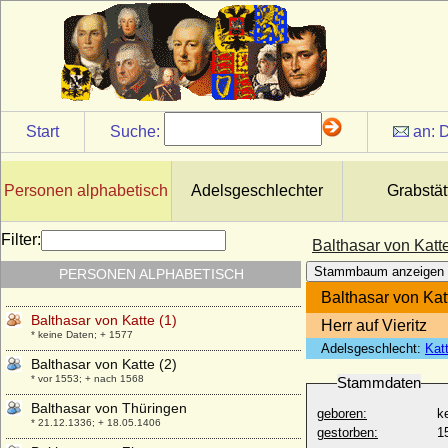
* 1030; + 17.07.1070
Balthasar Friedrich von Itzenplitz (Baltzer
Friedrich von Itzenplitz)
* 31.10.1659; + 03.12.1725
Balthasar Friedrich von Oertzen
* um 1675; + 26.02.1723
Start
Suche:
an:
D
Balthasar Heinrich von Ploetz
* 15.10.1694; + 30.12.1761
Balthasar Joachim von Ziethen
Personen alphabetisch
Adelsgeschlechter
Grabstät
* 20.05.1706; + 12.10.1758
Balthasar Otto Philipp von Bredow
Filter:
Balthasar von Katte
* 01.04.1735; + 24.09.1780
Stammbaum anzeigen
PERSONEN ALPHABETISCH
Balthasar von Carnitz (Balzer von Carnitz)
+ 04.07.1631
Balthasar von Katt
Balthasar von Katte (1)
Herr auf Vieritz
* keine Daten; + 1577
Adelsgeschlecht:
Kat
Balthasar von Katte (2)
* vor 1553; + nach 1568
Stammdaten
Balthasar von Thüringen
geboren:
k
* 21.12.1336; + 18.05.1406
gestorben:
1