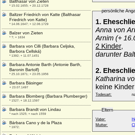
Balthasar von Zieten
* 15.02.1655; + 20.12.1728
persönliche Ang
Baltzer Friedrich von Katte (Balthasar
Friedrich von Katte)
1. Eheschli
* 14.06.1647; + 12.06.1729
Anna von Arn
Balzer von Zieten
Arnim (+ 16.
* ?; + 1634
2 Kinder,
Barbara von Cilli (Barbara Celjska,
Barbora Cellská)
darunter Bal
* 1392; + 11.07.1451
Barbara Antonie Barth (Antonie Barth,
2. Eheschli
Baronin Bartolf)
* 25.10.1871; + 23.05.1956
Katharina v
Barbara Bäsinger
keine Kinder
+ 23.07.1497
Todesart:
na
Barbara Blomberg (Barbara Plumberger)
* 1527; + 18.12.1597
Barbara Brandt von Lindau
Eltern
* nach 1525; + nach 1559
Vater:
H
Bárbara Cano y de la Plaza
Mutter:
C
* 1972;