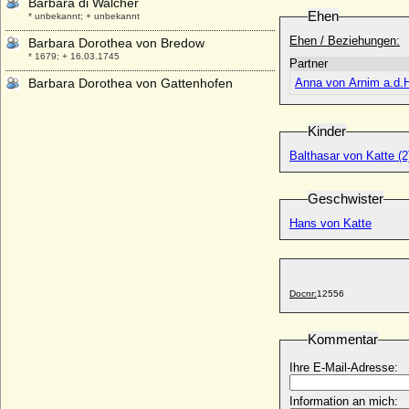
Barbara di Walcher
Ehen
* unbekannt; + unbekannt
Ehen / Beziehungen:
Barbara Dorothea von Bredow
* 1679; + 16.03.1745
Partner
Barbara Dorothea von Gattenhofen
Anna von Arnim a.d.
* 15.04.1635; + 16.10.1694
Barbara Eleonora Marie von und zu
Kinder
Liechtenstein
* 09.07.1942;
Balthasar von Katte (2
Barbara Eleonore von Hock, Freiin
* 14.02.1697; + 13.04.1753
Geschwister
Barbara Eleonore von Maltzahn
Hans von Katte
* 11.06.1691; + 03.09.1774
Barbara Eleonore zu Solms-Baruth
* 30.10.1707; + 16.06.1744
Docnr:
12556
Barbara Elisabeth von Studnitz
* 14.11.1680; + 18.12.1743
Kommentar
Barbara Elisabeth Wachtel von Panthenau
* um 1610; + 1675
Ihre E-Mail-Adresse:
Barbara Erdmuth von Paxleben
* vor 1700; + ?
Information an mich: