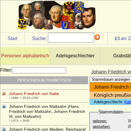
* 18.10.1654; + 22.03.1686
Johann Friedrich von Braunschweig-
Calenberg
* 25.04.1625; + 28.12.1679
Johann Friedrich von Brünning (später
Brünneck)
* ?; + 1726
Start
Suche:
an:
D
Johann Friedrich von der Decken, Graf
* 25.05.1769; + 22.05.1840
Personen alphabetisch
Adelsgeschlechter
Grabstät
Johann Friedrich von Hedemann-Heespen
* 21.12.1794; + 17.03.1873
Filter:
Johann Friedrich von Hohenlohe-
Johann Friedrich v
Neuenstein-Oehringen (Johann Friedrich
Stammbaum anzeigen
PERSONEN ALPHABETISCH
I.)
* 31.07.1617; + 17.10.1702
Johann Friedrich 
Johann Friedrich von Katte
Königlich preußis
* 1699; + 29.03.1764
Adelsgeschlecht:
Kat
Johann Friedrich von Maltzahn (Hans
Friedrich von Maltzahn, Johann Friedrich
Stammdaten
III. von Maltzahn)
geboren:
1
* 1573; + 1630
gestorben:
2
Johann Friedrich von Medem, Reichsgraf