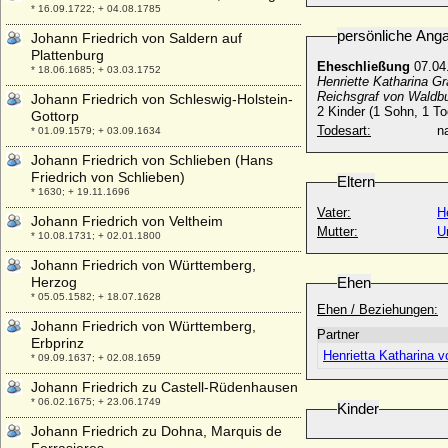
* 16.09.1722; + 04.08.1785
persönliche Ang
Johann Friedrich von Saldern auf
Plattenburg
Eheschließung
07.04
* 18.06.1685; + 03.03.1752
Henriette Katharina Gr
Reichsgraf von Waldbu
Johann Friedrich von Schleswig-Holstein-
2 Kinder (1 Sohn, 1 To
Gottorp
Todesart:
na
* 01.09.1579; + 03.09.1634
Johann Friedrich von Schlieben (Hans
Friedrich von Schlieben)
Eltern
* 1630; + 19.11.1696
Vater:
H
Johann Friedrich von Veltheim
Mutter:
U
* 10.08.1731; + 02.01.1800
Johann Friedrich von Württemberg,
Herzog
Ehen
* 05.05.1582; + 18.07.1628
Ehen / Beziehungen:
Johann Friedrich von Württemberg,
Partner
Erbprinz
Henrietta Katharina v
* 09.09.1637; + 02.08.1659
Johann Friedrich zu Castell-Rüdenhausen
* 06.02.1675; + 23.06.1749
Kinder
Johann Friedrich zu Dohna, Marquis de