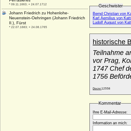
Ferrasieres
* 09.11.1663; + 24.07.1712
Geschwister
Johann Friedrich zu Hohenlohe-
Bernd Christian von K
Neuenstein-Oehringen (Johann Friedrich
Karl Aemilius von Kat
Ludolf August von Kat
II.), Fürst
* 22.07.1683; + 24.08.1765
Johann Friedrich zu Solms-Wildenfels-
historische 
Laubach (Johann Friedrich zu Solms-
Laubach)
* 19.02.1625; + 10.12.1696
Teilnahme an
Johann Fürst zu Wied (Johann Friedrich
vor Prag, Ko
zu Wied)
1747 Chef d
* 18.11.1706; + 07.08.1791
1756 Beförd
Johann Fürst zu Wied (Johann August zu
Wied)
* 26.05.1779; + 21.04.1836
Docnr:
12558
Johann Georg Emil von Brause,
Generalmajor
Kommentar
* 14.12.1774; + 10.04.1836
Johann Georg Friedrich von Hedemann
Ihre E-Mail-Adresse:
* 09.01.1693; + 18.04.1737
Information an mich:
Johann Georg I. von Anhalt-Dessau
* 09.05.1567; + 24.05.1618