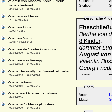
Valentin von Massow, Königl.-Preuß.
Geburtsort:
S
Generalleutnant
Sterbeort:
S
* 24.03.1793; + 18.01.1854
Valentin von Plessen
persönliche Ang
* ?; + 31.05.1613
Eheschließ
Valentina Doria
* 1290; + 1359
Bertha von 
Valentina Visconti
8 Kinder,
* 1366; + 04.12.1408
darunter Lud
Valentine de Sainte-Aldegonde
August von
* 29.05.1820; + 23.09.1891
Valentin Bus
Valentine von Vieregg
* 13.03.1572; + 14.02.1592
Georg Friedr
Valerie Dessewffy de Csernek et Tárkö
Todesart:
na
* 08.10.1843; + 11.07.1912
Valerie Szitanyi
* 07.07.1855; + 01.01.1940
Eltern
Valerie von Österreich-Toskana
Vater:
L
* 23.05.1941;
Mutter:
S
Valerie zu Schleswig-Holstein
* 03.04.1900; + 14.08.1953