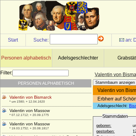
Start
Suche:
an:
D
Valentin Busso von Bismarck
Personen alphabetisch
Adelsgeschlechter
Grabstät
* 15.09.1613; + 17.05.1679
Valentin Friedrich von Massow
Filter:
Valentin von Bisma
* 25.06.1825; + 12.03.1868
Stammbaum anzeigen
PERSONEN ALPHABETISCH
Valentin Haeseler
* 31.03.1657; + 13.04.1728
Valentin von Bis
Valentin von Bismarck
Erbherr auf Schönh
* um 1580; + 12.04.1620
Adelsgeschlecht:
Bis
Valentin von Massow
* 07.12.1712; + 20.09.1775
Stammdaten
Valentin von Massow
geboren:
u
* 19.03.1752; + 20.08.1817
gestorben:
1