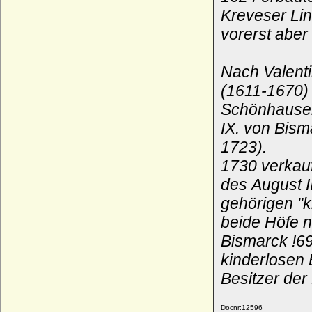
Kreveser Lin
Veronika Biron von Kurland
* 23.01.1970;
vorerst aber
Veronika von Buch (Veronika Elisabeth
Anna von Buch)
Nach Valenti
* 16.09.1882; + 18.07.1962
(1611-1670)
Veronika von der Oelsnitz
* 1523; + 1570/1572
Schönhauser 
Veronika von Hohenzollern
IX. von Bism
* 1375; + unbekannt
1723).
Veronika von Ortenburg
* unbekannt; + 23.03.1573
1730 verkauf
Veronika von Tiedemann-Brandis
des August 
(Veronika von Tiedemann gen. von
gehörigen "k
Brandis)
* 17.06.1857; + 26.02.1941
beide Höfe n
Vicco von Moltzan (Vicke von Moltzan)
Bismarck !6
* 1583; + nach 13.05.1629
kinderlosen 
Vicke von Alvensleben
Besitzer der
* ?; + 12.10.1509
Vicke von dem Berge
* ?; + 1569
Docnr:
12596