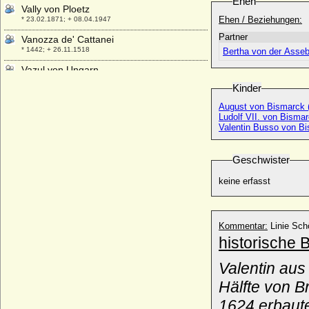
Ehen
Vally von Ploetz
Ehen / Beziehungen:
* 23.02.1871; + 08.04.1947
Partner
Vanozza de' Cattanei
* 1442; + 26.11.1518
Bertha von der Asse
Vazul von Ungarn
+ 1037
Kinder
Veit I. von Schönburg-Glauchau und
August von Bismarck 
Waldenburg
Ludolf VII. von Bisma
+ 1423
Valentin Busso von B
Vera Freiin Schäffer von Bernstein
* 10.08.1914;
Geschwister
Vera Konstantinowa von Rußland
keine erfasst
* 04.02.1854; + 11.04.1912
Vera Petrowna Protassowa, Gräfin
* 1780; + 02.11.1814
Kommentar:
Linie Sc
Vera von Hannover
historische 
* 05.11.1976;
Verena von Freiburg-Badenweiler
Valentin aus
+ 25.12.1321
Hälfte von Br
Verena von Hachberg-Sausenberg
1624 erbaute
* 13.12.1392; + nach 08.12.1416