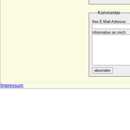
Victor Amadeus von Anhalt-Bernburg
(Victor I. Amadeus von Anhalt-Bernburg)
Kommentar
* 06.10.1634; + 14.02.1718
Ihre E-Mail-Adresse:
Victor Amadeus von Hessen-Rotenburg
(Viktor Amadeus von Hessen-Rotenburg)
Information an mich:
* 02.09.1779; + 12.11.1834
Victor Cavendish-Bentinck, 9th Duke of
Portland
* 28.06.1897; + 31.07.1990
Victor Emmanuel Leclerc (C h a r l e s
Leclerc)
* 17.03.1772; + 02.11.1802
absenden
Victor Friedrich von Anhalt-Bernburg
(Victor II. Friedrich von Anhalt-Bernburg)
Impressum
* 21.09.1700; + 18.05.1765
Victor Friedrich zu Solms-Sonnenwalde,
Graf
* 16.09.1730; + 24.12.1783
Victor I. von Anhalt-Bernburg-
Schaumburg-Hoym
* 07.09.1693; + 15.04.1772