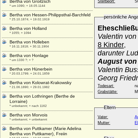
Bertha von Groitzsch
Sterbeort:
S
* um 1090; + 16.05.1144
Bertha von Hessen-Philippsthal-Barchfeld
persönliche Ang
* 25.10.1874; + 19.02.1919
Eheschließ
Bertha von Holland
* 1055; + 1094
Valentin von
Bertha von Holleben
8 Kinder,
* 16.11.1818; + 30.11.1904
darunter Lud
Bertha von Honlage
August von
* um 1330 ?; + ?
Valentin Bus
Bertha von Hünerbein
* 20.03.1799; + 24.01.1859
Georg Friedr
Bertha von Kolowrat-Krakowsky
Todesart:
na
* 21.06.1890; + 29.01.1982
Grabstätte:
M
Bertha von Lothringen (Berthe de
Lorraine)
* unbekannt; + nach 1162
Eltern
Bertha von Morvois
Vater:
A
* unbekannt; + unbekannt
Mutter:
E
Bertha von Puttkamer (Marie Adelina
Bertha von Puttkamer), Freiin