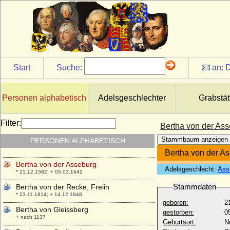
* 10.05.1775; + 02.10.1833
Bertha Sophie von Krosigk
+ 1686
Bertha Sophie von Saldern (Bartha Sophie
von Saldern)
+ 03.06.1670
Start
Suche:
an:
D
Bertha von Arnim
* 14.11.1883; + 24.11.1946
Bertha von Bischoffwerder
Personen alphabetisch
Adelsgeschlechter
Grabstät
* 19.06.1799; + 26.07.1823
Bertha von Brause
Filter:
Bertha von der As
* 03.06.1807; + 01.05.1845
Stammbaum anzeigen
PERSONEN ALPHABETISCH
Bertha von Burgund
* 967; + nach 1010
Bertha von der A
Bertha von der Asseburg
Adelsgeschlecht:
Ass
* 21.12.1582; + 05.03.1642
Stammdaten
Bertha von der Recke, Freiin
* 23.11.1814; + 14.12.1848
geboren:
2
Bertha von Gleissberg
gestorben:
0
+ nach 1137
Geburtsort:
N