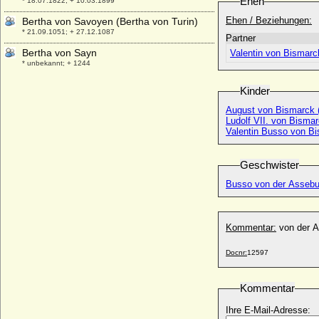
Ehen
* 18.07.1822; + 10.03.1899
Ehen / Beziehungen:
Bertha von Savoyen (Bertha von Turin)
* 21.09.1051; + 27.12.1087
Partner
Bertha von Sayn
Valentin von Bismarc
* unbekannt; + 1244
Bertha von Schlichten
Kinder
* 23.04.1818; + 13.12.1892
August von Bismarck 
Bertha von Schwaben (Berta von
Ludolf VII. von Bisma
Alamannien)
Valentin Busso von B
* um 907; + nach 02.01.966
Bertha von Staufen (Bertrada von Staufen,
Geschwister
Bertha von Boll)
* um 1088 (1089); + nach 1120 (vor 1142)
Busso von der Assebu
Bertha von Sulzbach (Kaiserin Irene)
* um 1110; + 29.08.1159 (1158)
Kommentar:
von der 
Bertha von Westerburg (Bertha von
Runkel-Westerburg)
Docnr:
12597
+ 24.12.1418
Bertha von Winterfeld
Kommentar
* 01.09.1847; + 30.11.1916
Bertha Wilhelmine Franziska von Werder
Ihre E-Mail-Adresse:
* 15.01.1819; + 11.10.1851