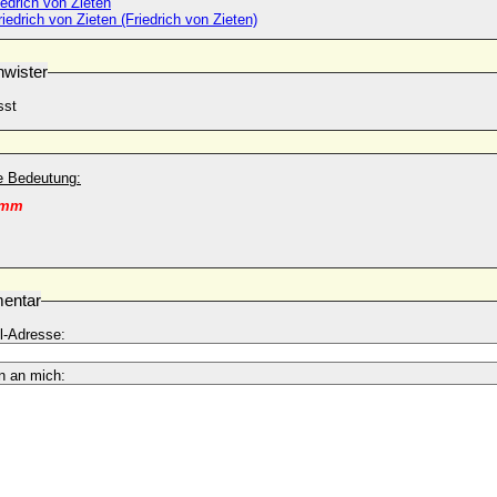
edrich von Zieten
iedrich von Zieten (Friedrich von Zieten)
wister
sst
he Bedeutung:
amm
entar
l-Adresse:
n an mich: