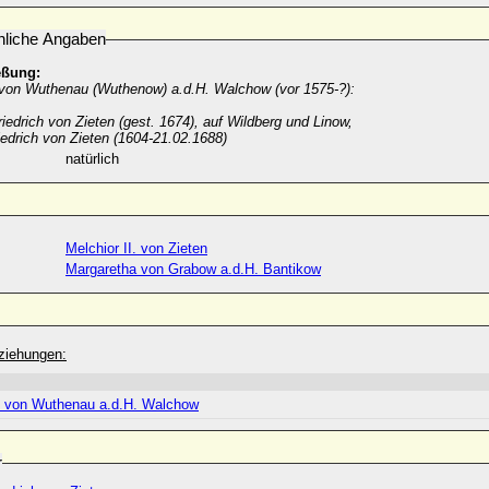
nliche Angaben
eßung:
 von Wuthenau (Wuthenow) a.d.H. Walchow (vor 1575-?):
iedrich von Zieten (gest. 1674), auf Wildberg und Linow,
edrich von Zieten (1604-21.02.1688)
natürlich
Melchior II. von Zieten
Margaretha von Grabow a.d.H. Bantikow
ziehungen:
h von Wuthenau a.d.H. Walchow
r