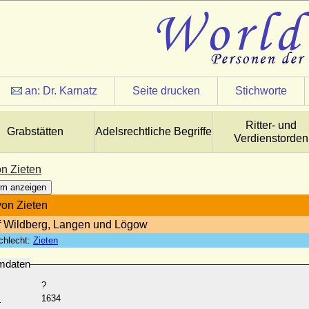
an:
Dr. Karnatz
Seite drucken
Stichworte
Ritter- und
Grabstätten
Adelsrechtliche Begriffe
Verdienstorden
on Zieten
m anzeigen
von Zieten
f Wildberg, Langen und Lögow
chlecht:
Zieten
mdaten
?
:
1634