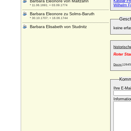
Barbara Eleonore von Maltzahn
Kaspar Fri
Wilhelm Fr
* 11.06.1691; + 03.09.1774
Barbara Eleonore zu Solms-Baruth
* 30.10.1707; + 16.06.1744
Gesch
Barbara Elisabeth von Studnitz
keine erfa
* 14.11.1680; + 18.12.1743
Barbara Elisabeth Wachtel von Panthenau
* um 1610; + 1675
historisc
Barbara Erdmuth von Paxleben
Roter St
* vor 1700; + ?
Barbara Esther von Ciesielsky (Barbara
Docnr:
12645
Esther Zimmermann von Ciesielsky)
* 08.07.1678; + 16.10.1732
Komm
Barbara Eusebia von Martinitz (Barbara
Eusebia von Martinic)
Ihre E-Mai
* 1610; + 14.06.1656
Informatio
Barbara Gössl von Thurn
+ 1518 (?)
Barbara Gonzaga
* 11.12.1455; + 30.05.1503
Barbara Hedwig von Hindenburg
* 20.05.1673; + 25.03.1718