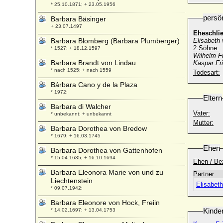
* 25.10.1871; + 23.05.1956
persö
Barbara Bäsinger
+ 23.07.1497
Eheschli
Barbara Blomberg (Barbara Plumberger)
Elisabeth
2 Söhne:
* 1527; + 18.12.1597
Wilhelm Fr
Barbara Brandt von Lindau
Kaspar Fri
* nach 1525; + nach 1559
Todesart:
Bárbara Cano y de la Plaza
* 1972;
Eltern
Barbara di Walcher
Vater:
* unbekannt; + unbekannt
Mutter:
Barbara Dorothea von Bredow
* 1679; + 16.03.1745
Ehen
Barbara Dorothea von Gattenhofen
* 15.04.1635; + 16.10.1694
Ehen / Be
Barbara Eleonora Marie von und zu
Partner
Liechtenstein
Elisabet
* 09.07.1942;
Barbara Eleonore von Hock, Freiin
Kinde
* 14.02.1697; + 13.04.1753