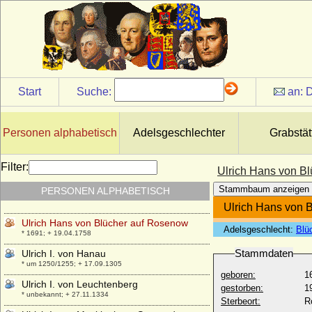
Udo zu Löwenstein-Wertheim-
Freudenberg, Fürst
* 08.09.1896; + 26.12.1980
Ulfa von Dörnberg
* 17.04.1935;
Ulrich Adolph von Holstein
Start
Suche:
an:
D
* 1598; + 29.12.1640
Ulrich Friedrich von Güldenlöw-Laurvig
(Ulrik Frederik Gyldenløve)
Personen alphabetisch
Adelsgeschlechter
Grabstät
* 20.07.1638; + 17.04.1704
Ulrich Friedrich von Stiern, Freiherr
Filter:
Ulrich Hans von B
* 29.06.1740; + 18.09.1796
Stammbaum anzeigen
PERSONEN ALPHABETISCH
Ulrich Hans von Blücher
* 02.04.1624; + 16.03.1679
Ulrich Hans von 
Ulrich Hans von Blücher auf Rosenow
Adelsgeschlecht:
Blü
* 1691; + 19.04.1758
Stammdaten
Ulrich I. von Hanau
* um 1250/1255; + 17.09.1305
geboren:
1
Ulrich I. von Leuchtenberg
gestorben:
1
* unbekannt; + 27.11.1334
Sterbeort:
R