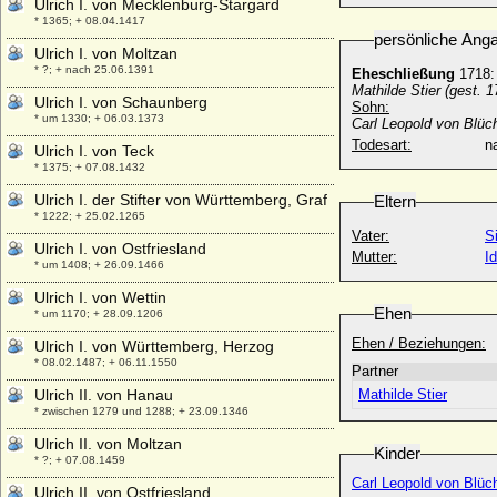
Ulrich I. von Mecklenburg-Stargard
* 1365; + 08.04.1417
persönliche Ang
Ulrich I. von Moltzan
* ?; + nach 25.06.1391
Eheschließung
1718:
Mathilde Stier (gest. 1
Ulrich I. von Schaunberg
Sohn:
* um 1330; + 06.03.1373
Carl Leopold von Blüc
Todesart:
na
Ulrich I. von Teck
* 1375; + 07.08.1432
Ulrich I. der Stifter von Württemberg, Graf
Eltern
* 1222; + 25.02.1265
Vater:
S
Ulrich I. von Ostfriesland
Mutter:
I
* um 1408; + 26.09.1466
Ulrich I. von Wettin
Ehen
* um 1170; + 28.09.1206
Ehen / Beziehungen:
Ulrich I. von Württemberg, Herzog
* 08.02.1487; + 06.11.1550
Partner
Ulrich II. von Hanau
Mathilde Stier
* zwischen 1279 und 1288; + 23.09.1346
Ulrich II. von Moltzan
Kinder
* ?; + 07.08.1459
Carl Leopold von Blüc
Ulrich II. von Ostfriesland