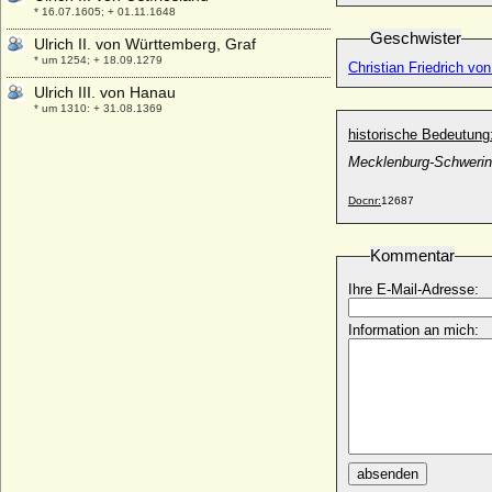
* 16.07.1605; + 01.11.1648
Geschwister
Ulrich II. von Württemberg, Graf
* um 1254; + 18.09.1279
Christian Friedrich vo
Ulrich III. von Hanau
* um 1310; + 31.08.1369
historische Bedeutung
Ulrich III. von Kärnten
* 1220; + 27.10.1269
Mecklenburg-Schwerin
Ulrich III. von Kyburg
Docnr:
12687
* unbekannt; + 1227
Ulrich III. von Mecklenburg-Güstrow,
Kommentar
Herzog
* 21.04.1528; + 14.03.1603
Ihre E-Mail-Adresse:
Ulrich III. von Moltzan
* um 1520; + 05.04.1571
Information an mich:
Ulrich III. von Pfirt
* 1281; + 11.03.1324
Ulrich III. von Württemberg, Graf
* nach 1286; + 11.07.1344
Ulrich IV. von Hanau
* zwischen 1330 und 1340; + 16.09.1380
absenden