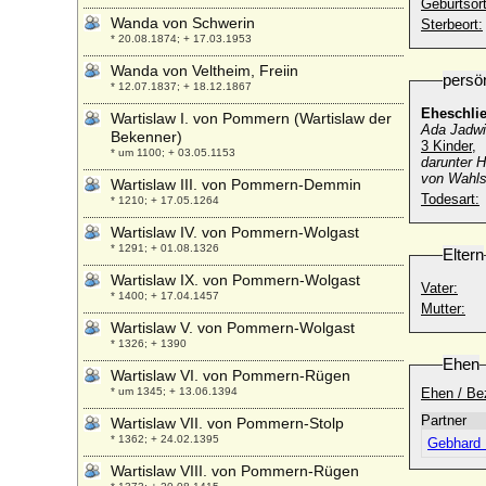
Geburtsort
Wanda von Schwerin
Sterbeort:
* 20.08.1874; + 17.03.1953
Wanda von Veltheim, Freiin
persö
* 12.07.1837; + 18.12.1867
Eheschli
Wartislaw I. von Pommern (Wartislaw der
Ada Jadwi
Bekenner)
3 Kinder,
* um 1100; + 03.05.1153
darunter H
von Wahls
Wartislaw III. von Pommern-Demmin
Todesart:
* 1210; + 17.05.1264
Wartislaw IV. von Pommern-Wolgast
* 1291; + 01.08.1326
Eltern
Wartislaw IX. von Pommern-Wolgast
Vater:
* 1400; + 17.04.1457
Mutter:
Wartislaw V. von Pommern-Wolgast
* 1326; + 1390
Ehen
Wartislaw VI. von Pommern-Rügen
* um 1345; + 13.06.1394
Ehen / Be
Partner
Wartislaw VII. von Pommern-Stolp
* 1362; + 24.02.1395
Gebhard L
Wartislaw VIII. von Pommern-Rügen