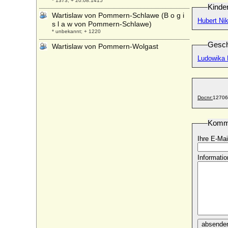
* 1373; + 20.08.1415
Kinde
Wartislaw von Pommern-Schlawe (B o g i
Hubert Ni
s l a w von Pommern-Schlawe)
* unbekannt; + 1220
Gesch
Wartislaw von Pommern-Wolgast
* nach 1465; + 1475
Ludowika R
Wartislaw X. von Pommern-Rügen
* 1435; + 17.12.1478
Warwara Iwanowna Chowrina-Golowina
Docnr:
12706
+ 18.06.1556
Warwara Sergejewna Gagarina, Fürstin
* 22.01.1825; + 19.06.1893
Komm
Wassilij Alexandrowitsch Romanow
Ihre E-Mai
* 24.06.1907; + 23.06.1989
Informatio
Wassili I. Dmitrijewitsch von Moskau
* 30.12.1371; + 27.02.1425
Wassilij III. Iwanowitsch Moskowskij
* 25.03.1479; + 03.12.1533
Wassilij Segejewitsch Trubezkoj
* 24.03.1776; + 10.02.1841
absende
Wassilissa Melentjowa