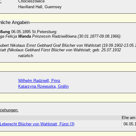
:
Chocieszowice
Havilland Hall, Guernsey
nliche Angaben
eßung
06.05.1895 St.Petersburg:
ga Felicja
Wanda
Prinzessin Radziwillówna (30.01.1877-09.08.1966):
ubert Nikolaus Ernst Gebhard Graf Blücher von Wahlstatt (19.09.1902-13.05.1
tatt (Nikolaus Gebhard Fürst Blücher von Wahlstatt; geb. 25.07.1932
natürlich
Wilhelm Radziwill, Prinz
Katarzyna Rzewuska, Gräfin
ziehungen:
Ehe am
eberecht Blücher von Wahlstatt, Fürst (3)
06.05.