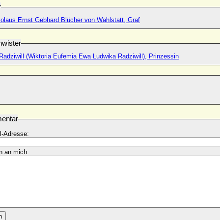
r
kolaus Ernst Gebhard Blücher von Wahlstatt, Graf
wister
adziwill (Wiktoria Eufemia Ewa Ludwika Radziwill), Prinzessin
entar
l-Adresse:
n an mich:
n