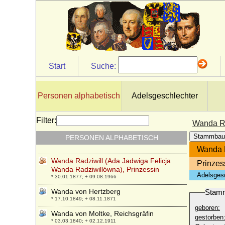
Walther von Diest (Walther Friedrich Otto
von Diest)
* 21.01.1851; + 19.04.1932
Walther von Jagow, General
* 19.08.1867; + 27.03.1928
Waltraud Freydag
* 14.04.1940;
Start
Suche:
Waldtraut Schleifenbaum
* 13.03.1923;
Personen alphabetisch
Adelsgeschlechter
Wanda Auguste von Wylich und Lottum,
Reichsgräfin
* 02.12.1867; + 10.03.1930
Filter:
Wanda Ra
Wanda Radziwill (Augusta Wilhelmina
Stammbau
PERSONEN ALPHABETISCH
Luisa Wanda), Prinzessin
* 29.01.1813; + 16.09.1846
Wanda R
Wanda Radziwill (Ada Jadwiga Felicja
Prinzes
Wanda Radziwillówna), Prinzessin
Adelsges
* 30.01.1877; + 09.08.1966
Wanda von Hertzberg
Stam
* 17.10.1849; + 08.11.1871
geboren:
Wanda von Moltke, Reichsgräfin
gestorben
* 03.03.1840; + 02.12.1911