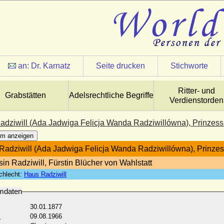
an:
Dr. Karnatz
Seite drucken
Stichworte
Ritter- und
Grabstätten
Adelsrechtliche Begriffe
Verdienstorden
dziwill (Ada Jadwiga Felicja Wanda Radziwillówna), Prinzess
m anzeigen
adziwill (Ada Jadwiga Felicja Wanda Radziwillówna), Prinzes
sin Radziwill, Fürstin Blücher von Wahlstatt
chlecht:
Haus Radziwill
mdaten
30.01.1877
:
09.08.1966