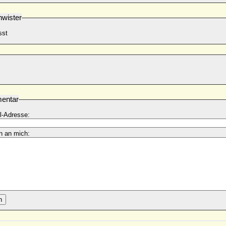
wister
sst
entar
l-Adresse:
n an mich:
n