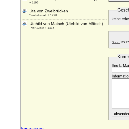
+ 1196
Gesch
Uta von Zweibrücken
* unbekannt; + 1290
keine erfa
Utehild von Matsch (Utehild von Mätsch)
* vor 1348; + 1415
Docnr:
12717
Komm
Ihre E-Mai
Informatio
absende
Impressum