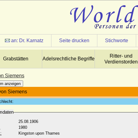
an:
Dr. Karnatz
Seite drucken
Stichworte
Ritter- und
Grabstätten
Adelsrechtliche Begriffe
Verdienstorden
on Siemens
m anzeigen
von Siemens
chlecht:
mdaten
25.08.1906
:
1980
:
Kingston upon Thames