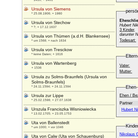
Ursula von Siemens
persö
* 25.08.1906; + 1980
Eheschli
Ursula von Stechow
Hubert Ni
* ?; + 17.12.1637
3 Kinder,
darunter
N
Ursula von Thümen (a.d.H. Blankensee)
Todesart:
* um 1568; + nach 1634
Ursula von Tresckow
* keine Daten; + 1616
Eltern
Ursula von Wartenberg
Vater:
+ 1536
Mutter:
Ursula zu Solms-Braunfels (Ursula von
Solms-Braunfels)
Ehen
* 24.11.1594; + 24.11.1594
Ursula zur Lippe
Ehen / Be
* 25.02.1598; + 27.07.1638
Partner
Urszula Franciszka Wisniowiecka
Hubert N
* 13.02.1705; + 23.05.1753
Uta von Ballenstedt
Kinde
* um 1000; + vor 1046
Nikolaus G
Uta von Calw (Uta von Schauenburg)