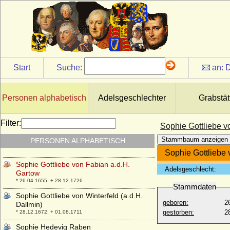
Sophie Friederike Charlotte von der
Schulenburg, Gräfin
* 17.03.1725; + 10.07.1772
Sophie Friederike Juliane von Hake
* 15.09.1752; + 04.01.1787
Sophie Friederike von Thurn und Taxis
Start
Suche:
an:
D
* 20.07.1758; + 31.05.1800
Sophie Friederike von Wreech
* 27.05.1732; + 19.06.1784
Personen alphabetisch
Adelsgeschlechter
Grabstät
Sophie Gertrud von Berge (nach Georg
Schmidt: Anna von Berge)
Filter:
Sophie Gottliebe v
* nicht überliefert; + nicht überliefert
Stammbaum anzeigen
PERSONEN ALPHABETISCH
Sophie Götz
* keine Daten; + 19.06.1824
Sophie Gottliebe 
Sophie Gottliebe von Fabian a.d.H.
Adelsgeschlecht:
Gartow
* 26.04.1655; + 28.12.1726
Stammdaten
Sophie Gottliebe von Winterfeld (a.d.H.
geboren:
2
Dallmin)
gestorben:
2
* 28.12.1672; + 01.08.1711
Sophie Hedevig Raben