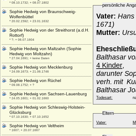
* 08.10.1732; + 08.07.1802
persönliche Ang
Sophie Hedwig von Braunschweig-
Vater:
Hans 
Wolfenbüttel
* 20.02.1592; + 23.01.1632
1671)
Sophie Hedwig von der Streithorst (a.d.H.
Mutter:
Ursu
Rottorf)
* ?; + 06.07.1604
Eheschließ
Sophie Hedwig von Maltzahn (Sophie
Hedwig von Moltzahn)
Balthasar vo
* 27.04.1691; + keine Daten
4 Kinder
,
Sophie Hedwig von Mecklenburg
darunter Sop
* 24.09.1673; + 21.06.1746
verh. mit K
Sophie Hedwig von Rüchel
* 09.08.1752; + ?
Balthasar J
Sophie Hedwig von Sachsen-Lauenburg
Todesart:
na
* 24.05.1601; + 01.02.1660
Sophie Hedwig von Schleswig-Holstein-
Glücksburg
Eltern
* 07.10.1630; + 07.10.1652
Vater:
M
Sophie Hedwig von Veltheim
* 1607; + 20.07.1667