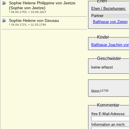
Ehen
Sophie Helene Philippine von Jeetze
(Sophie von Jeetze)
Ehen / Beziehungen:
* 04.04.1753; + 10.06.1817
Partner
Sophie Helene von Geusau
Balthasar von Zieten
* 24.04.1721; + 11.03.1794
Sophie Henriette Sebald (Sophie Henriette
Kinder
Sebaldt)
* 1715; + 08.101769
Balthasar Joachim von
Sophie Henriette Susanne Finck von
Finckenstein a.d.H. Gilgenburg, Gräfin
Geschwister
* 06.03.1723; + 08.10.1762
keine erfasst
Sophie Henriette von Degenfeld-
Schonburg
* 23.12.1776; + 26.01.1847
Sophie Henriette von dem Knesebeck
* 1744; + 1773
Docnr:
12730
Sophie Henriette von der Schulenburg
* 07.03.1714; + 09.03.1750
Kommentar
Sophie Henriette von Katte
Ihre E-Mail-Adresse:
* 05.10.1706; + 11.12.1759
Sophie Henriette von Plessen (von
Information an mich:
Plessen-Herzberg)