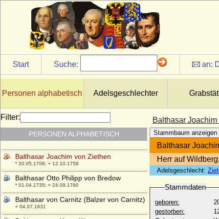
Fromme)
* 1012; + 01.09.1067
Balduin V. von Hennegau (Balduin VIII.
von Flandern)
* 1150; + 17.12.1195
Balduin VI. von Flandern (Balduin der
Gute, Balduin I. von Hennegau)
Start
Suche:
an:
D
* 1030; + 17.07.1070
Balthasar Friedrich von Itzenplitz (Baltzer
Friedrich von Itzenplitz)
Personen alphabetisch
Adelsgeschlechter
Grabstät
* 31.10.1659; + 03.12.1725
Balthasar Friedrich von Oertzen
Filter:
Balthasar Joachim
* um 1675; + 26.02.1723
Stammbaum anzeigen
PERSONEN ALPHABETISCH
Balthasar Heinrich von Ploetz
* 15.10.1694; + 30.12.1761
Balthasar Joachi
Balthasar Joachim von Ziethen
Herr auf Wildber
* 20.05.1706; + 12.10.1758
Adelsgeschlecht:
Zie
Balthasar Otto Philipp von Bredow
* 01.04.1735; + 24.09.1780
Stammdaten
Balthasar von Carnitz (Balzer von Carnitz)
geboren:
2
+ 04.07.1631
gestorben:
1