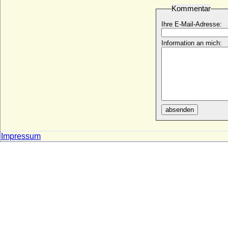
Barbara Elisabeth von Studnitz
Kommentar
* 14.11.1680; + 18.12.1743
Ihre E-Mail-Adresse:
Barbara Elisabeth Wachtel von Panthenau
* um 1610; + 1675
Information an mich:
Barbara Erdmuth von Paxleben
* vor 1700; + ?
Barbara Esther von Ciesielsky (Barbara
Esther Zimmermann von Ciesielsky)
* 08.07.1678; + 16.10.1732
Barbara Eusebia von Martinitz (Barbara
absenden
Eusebia von Martinic)
* 1610; + 14.06.1656
Barbara Gössl von Thurn
Impressum
+ 1518 (?)
Barbara Gonzaga
* 11.12.1455; + 30.05.1503
Barbara Hedwig von Hindenburg
* 20.05.1673; + 25.03.1718
Barbara Hedwig von Kameke (a.d.H.
Hohenfelde)
+ 18.01.1704