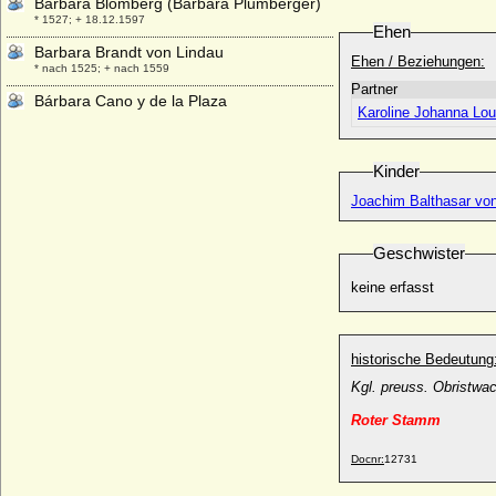
Barbara Blomberg (Barbara Plumberger)
* 1527; + 18.12.1597
Ehen
Barbara Brandt von Lindau
Ehen / Beziehungen:
* nach 1525; + nach 1559
Partner
Bárbara Cano y de la Plaza
Karoline Johanna Lou
* 1972;
Barbara di Walcher
* unbekannt; + unbekannt
Kinder
Barbara Dorothea von Bredow
Joachim Balthasar von
* 1679; + 16.03.1745
Barbara Dorothea von Gattenhofen
Geschwister
* 15.04.1635; + 16.10.1694
keine erfasst
Barbara Eleonora Marie von und zu
Liechtenstein
* 09.07.1942;
historische Bedeutung
Barbara Eleonore von Hock, Freiin
* 14.02.1697; + 13.04.1753
Kgl. preuss. Obristwa
Barbara Eleonore von Maltzahn
Roter Stamm
* 11.06.1691; + 03.09.1774
Barbara Eleonore zu Solms-Baruth
Docnr:
12731
* 30.10.1707; + 16.06.1744