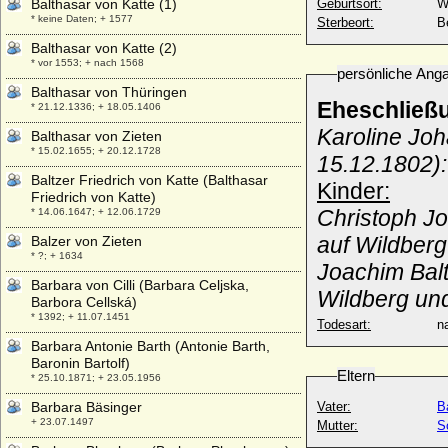
Balthasar von Katte (1)
Geburtsort:
W
* keine Daten; + 1577
Sterbeort:
Be
Balthasar von Katte (2)
* vor 1553; + nach 1568
persönliche Ang
Balthasar von Thüringen
Eheschließ
* 21.12.1336; + 18.05.1406
Karoline Joh
Balthasar von Zieten
* 15.02.1655; + 20.12.1728
15.12.1802):
Baltzer Friedrich von Katte (Balthasar
Kinder:
Friedrich von Katte)
Christoph Jo
* 14.06.1647; + 12.06.1729
auf Wildberg
Balzer von Zieten
* ?; + 1634
Joachim Balt
Barbara von Cilli (Barbara Celjska,
Wildberg un
Barbora Cellská)
* 1392; + 11.07.1451
Todesart:
na
Barbara Antonie Barth (Antonie Barth,
Baronin Bartolf)
Eltern
* 25.10.1871; + 23.05.1956
Barbara Bäsinger
Vater:
B
+ 23.07.1497
Mutter:
S