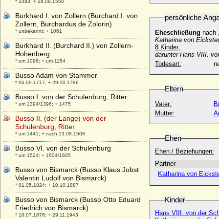
* 1483; + 28.09.1550
Burkhard I. von Zollern (Burchard I. von
persönliche Ang
Zollern, Burchardus de Zolorin)
* unbekannt; + 1061
Eheschließung
nach 
Katharina von Eickste
Burkhard II. (Burchard II.) von Zollern-
8 Kinder
,
Hohenberg
darunter Hans VIII. v
* um 1096; + um 1154
Todesart:
na
Busso Adam von Stammer
* 06.09.1717; + 29.10.1786
Eltern
Busso I. von der Schulenburg, Ritter
Vater:
B
* um 1394/1396; + 1475
Mutter:
A
Busso II. (der Lange) von der
Schulenburg, Ritter
* um 1441; + nach 13.08.1508
Ehen
Busso VI. von der Schulenburg
Ehen / Beziehungen:
* um 1524; + 1604/1605
Partner
Busso von Bismarck (Busso Klaus Jobst
Katharina von Eickst
Valentin Ludolf von Bismarck)
* 01.05.1824; + 10.10.1887
Busso von Bismarck (Busso Otto Eduard
Kinder
Friedrich von Bismarck)
Hans VIII. von der Sc
* 10.07.1876; + 29.11.1943