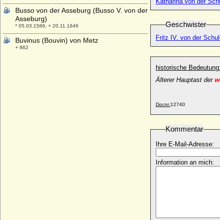
Katharina von der Sch
Busso von der Asseburg (Busso V. von der
Asseburg)
Geschwister
* 05.03.1586; + 20.11.1646
Fritz IV. von der Schu
Buvinus (Bouvin) von Metz
+ 862
historische Bedeutung
Älterer Hauptast der
w
Docnr:
12740
Kommentar
Ihre E-Mail-Adresse:
Information an mich: