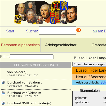
Burchard VI. von Querfurt (Burkhard VI.
von Querfurt, Burchard II. von Mansfeld)
+ 1255
Burchard VIII. von Mansfeld-Querfurt
+ 1392
Burchard von Avesnes
* um 1175; + 1244
Start
Suche:
an:
D
Burchard von der Decken
* 1694; + 1776
Personen alphabetisch
Adelsgeschlechter
Grabstät
Burchard von Preußen
* 08.01.1917; + 12.08.1988
Filter:
Burchard von Saldern
Busso II. (der Lang
* 23.04.1534; + 28.01.1595
Stammbaum anzeigen
PERSONEN ALPHABETISCH
Burchard von Saldern (auch Burckhard IX.
Busso II. (der Lan
von Saldern)
* 08.08.1568; + 15.12.1635
Herr auf Beetzen
Burchard von Saldern .
Adelsgeschlecht:
Sch
* 06.01.1608; + 06.02.1662
Stammdaten
Burchard von Veltheim
* 22.09.1579; + 23.03.1625
geboren:
u
gestorben:
n
Burchard XVIII. von Salder(n)