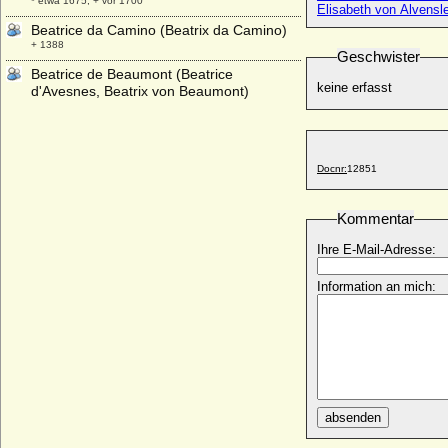
* etwa 1675; + vor 1700
Elisabeth von Alvensl
Beatrice da Camino (Beatrix da Camino)
+ 1388
Geschwister
Beatrice de Beaumont (Beatrice
keine erfasst
d'Avesnes, Beatrix von Beaumont)
* unbekannt; + 25.02.1321
Beatrice de Bourbon (Beatrice
Bourbonska)
* um 1320; + 23.12.1383
Docnr:
12851
Beatrice de Champagne (Beatrix von
Champagne-Navarra)
Kommentar
* 1242; + 1295
Ihre E-Mail-Adresse:
Beatrice de Cusance
* 27.12.1614; + 05.06.1663
Information an mich:
Beatrice de Fieschi (Beatrix Fieschi)
+ 1283
Beatrice de Macon (Beatrix von Macon,
Beatrice von Vienne)
* um 1160; + 1230
Beatrice de Navarre (Beatrice d'Evreux)
absenden
* 1392; + 1415