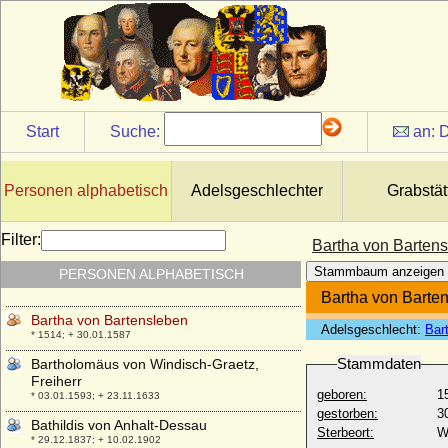
* 02.12.1501; + 02.11.1573
Barnim V. von Pommern-Traburg
* 1369; + 16.05.1402
Barnim VI. von Pommern-Wolgast
* 1365; + 22.09.1405
Barnim VII. von Pommern-Wolgast
Start
Suche:
an:
D
* 1403; + 21.07.1451
Barnim VIII. von Pommern-Rügen
* 1405; + 15.12.1451
Personen alphabetisch
Adelsgeschlechter
Grabstät
Barnim von Pommern-Wolgast
* nach 1465; + 1474
Filter:
Bartha von Barten
Barnim X. von Pommern-Rügenwalde
Stammbaum anzeigen
PERSONEN ALPHABETISCH
(Barnim XII.)
* 15.02.1549; + 01.09.1603
Bartha von Barte
Bartha von Bartensleben
Adelsgeschlecht:
Bar
* 1514; + 30.01.1587
Stammdaten
Bartholomäus von Windisch-Graetz,
Freiherr
geboren:
1
* 03.01.1593; + 23.11.1633
gestorben:
3
Bathildis von Anhalt-Dessau
Sterbeort:
W
* 29.12.1837; + 10.02.1902