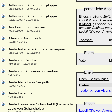
Bathildis zu Schaumburg-Lippe
persönliche Ang
* 21.05.1873; + 06.04.1962
Bathildis zu Schaumburg-Lippe
Eheschließung
1540:
* 11.11.1903; + 29.06.1983
Ludolf X. von Alvensl
8 Kinder,
(3 Söhne, 5 T
Baudouin I. von Belgien
darunter Gebhard von 
* 07.09.1930; + 31.07.1993
Ludolf XIV. von Alven
Bderrud (Biletrude) N
Todesart:
na
* 1025; + 1048 ?
Beata Antoinette Augusta Berregaard
Eltern
* 25.09.1780; + 22.11.1843
Beata von Cronberg
Vater:
M
* um 1580; + 11.06.1610
Beata von Schwerin-Boitzenburg
Ehen
+ vor 1340
Ehen / Beziehungen:
Beate Abigail von Siegroth
Partner
* 1700; + 1770
Ludolf X. von Alvens
Beate Derenthal
+ 08.11.1683
Kinder
Beate Louise von Schwicheldt (Benedicta
Lucie von Schwicheldt)
Ludolf XIV. von Alven