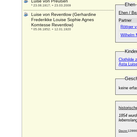
Luise von Preußen
Ehen
* 23.08.1917; + 23.03.2009
Ehen / Be
Luise von Reventlow (Gerhardine
Frederikke Louise Sophie Agnes
Partner
Komtesse Reventlow)
Röttger v
* 05.06.1852; + 12.01.1920
Wilhelm M
Luise von Sachsen-Altenburg
* 11.08.1873; + 14.04.1953
Kinde
Luise von Sachsen-Gotha
* 09.03.1756; + 01.01.1808
Clothilde 
Asta Luise
Luise von Sachsen-Gotha-Altenburg
* 21.12.1800; + 30.08.1831
Gesch
Luise von Sachsen-Meiningen
* 06.08.1752; + 03.06.1805
keine erfa
Luise von Savoyen
* 11.09.1476; + 22.09.1531
Luise von Schlieffen, Gräfin
historisc
+ 29.05.1821
1854 wurd
Luise von Sizilien (Luisa di Borbone-Due
lebenslan
Sicilie)
* 27.07.1773; + 19.09.1802
Docnr:
12866