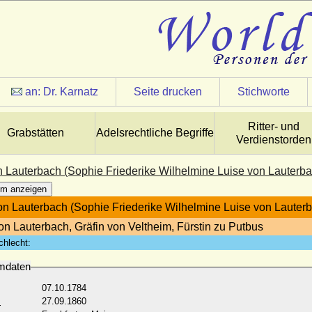
an:
Dr. Karnatz
Seite drucken
Stichworte
Ritter- und
Grabstätten
Adelsrechtliche Begriffe
Verdienstorden
n Lauterbach (Sophie Friederike Wilhelmine Luise von Lauterbac
m anzeigen
on Lauterbach (Sophie Friederike Wilhelmine Luise von Lauterba
von Lauterbach, Gräfin von Veltheim, Fürstin zu Putbus
chlecht:
mdaten
07.10.1784
:
27.09.1860