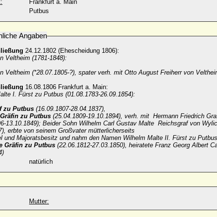
:
Frankfurt a. Main
Putbus
nliche Angaben
hließung
24.12.1802 (Ehescheidung 1806):
n Veltheim (1781-1848):
n Veltheim (*28.07.1805-?), spater verh. mit Otto August Freiherr von Velthei
hließung
16.08.1806 Frankfurt a. Main:
lte I. Fürst zu Putbus (01.08.1783-26.09.1854):
f zu Putbus
(16.09.1807-28.04.1837),
 Gräfin zu Putbus
(25.04.1809-19.10.1894), verh. mit Hermann Friedrich Gra
96-13.10.1849); Beider Sohn Wilhelm Carl Gustav Malte Reichsgraf von Wylic
), erbte von seinem Großvater mütterlicherseits
tel und Majoratsbesitz und nahm den Namen Wilhelm Malte II. Fürst zu Putbu
e Gräfin zu Putbus
(22.06.1812-27.03.1850), heiratete Franz Georg Albert Ca
4)
natürlich
Mutter: