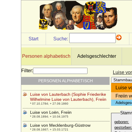
Luise von Eickstedt
* 14.03.1749; + keine Daten
Luise von Hanstein
* 18.01.1808; + 03.12.1828
Luise von Hessen-Kassel
* 07.09.1817; + 29.09.1898
Start
Suche:
Luise von Hohnhorst
* 10.09.1798; + 03.12.1873
Luise von Kielmansegg, Gräfin
Personen alphabetisch
Adelsgeschlechter
* 15.04.1798; + 25.04.1874
Luise von Klinckowström, Gräfin
Filter:
Luise vo
* 06.04.1800; + 02.12.1858
Stammbau
PERSONEN ALPHABETISCH
Luise von Krassow, Freiin
* 31.10.1843; + 07.02.1930
Luise v
Luise von Lauterbach (Sophie Friederike
Freiin 
Wilhelmine Luise von Lauterbach), Freiin
Adelsges
* 07.10.1784; + 27.09.1860
Luise von Loën, Freiin
Stam
* 28.08.1894; + 10.04.1975
geboren:
Luise von Mecklenburg-Güstrow
gestorben
* 28.08.1667; + 15.03.1721