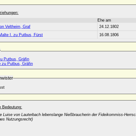
ziehungen:
Ehe am
on Veltheim, Graf
24.12.1802
alte I. zu Putbus, Fürst
16.08.1806
r
zu Putbus, Gräfin
 zu Putbus, Gräfin
wister
sst
he Bedeutung:
e Luise von Lauterbach lebenslange Nießbraucherin der Fideikommiss-Herrsc
ges Nutzungsrecht)