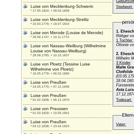
Geburtsort
Luise von Mecklenburg-Schwerin
Sterbeort:
* 17.05.1824; + 09.03.1859
Luise von Mecklenburg-Strelitz
persö
* 10.03.1776; + 19.07.1810
1. Ehesc
Luise von Merode (Louise de Merode)
Röttger vo
* 28.09.1747; + 14.11.1774
1 Tochter:
Ottonie vo
Luise von Nassau-Weilburg (Wilhelmine
Louise von Nassau-Weilburg)
2. Ehesc
* 28.09.1765; + 10.10.1837
Wilhelm Ma
3 Kinder,
Luise von Ploetz (Tessine Luise
Malte Gra
Wilhelmine von Ploetz)
Clothilde
* 16.05.1779; + 06.02.1860
(03.05.17
18.04.1907
Luise von Preußen
Fürstenti
* 24.05.1770; + 07.12.1836
Asta Luis
17.12.187
Luise von Preußen
Todesart:
* 01.02.1808; + 06.12.1870
Luise von Preussen
* 01.03.1829; + 10.05.1901
Eltern
Luise von Preußen
Vater:
* 03.12.1838; + 23.04.1923