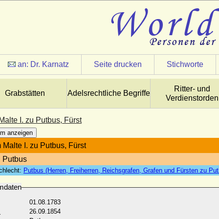
an:
Dr. Karnatz
Seite drucken
Stichworte
Ritter- und
Grabstätten
Adelsrechtliche Begriffe
Verdienstorden
alte I. zu Putbus, Fürst
m anzeigen
 Malte I. zu Putbus, Fürst
u Putbus
chlecht:
Putbus (Herren, Freiherren, Reichsgrafen, Grafen und Fürsten zu Pu
mdaten
01.08.1783
:
26.09.1854