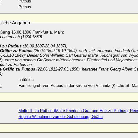
:
Putbus
Putbus
nliche Angaben
eßung
16.08.1806 Frankfurt a. Main:
 Lauterbach (1784-1860):
f zu Putbus
(16.09.1807-28.04.1837),
 Gräfin zu Putbus
(25.04.1809-19.10.1894), verh. mit Hermann Friedrich Gra
96-13.10.1849); Beider Sohn Wilhelm Carl Gustav Malte Reichsgraf von Wylic
7), erbte von seinem Großvater mütterlicherseits Fürstentitel und Majorats
Fürst zu Putbus an.
e Gräfin zu Putbus
(22.06.1812-27.03.1850), heiratete Franz Georg Albert Ca
4)
natürlich
:
Familiengruft von Putbus in der Kirche von Vilmnitz (Kirche St. Ma
Malte II. zu Putbus (Malte Friedrich Graf und Herr zu Putbus), Rei
Sophie Wilhelmine von der Schulenburg, Gräfin