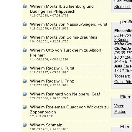
Geburtsort
Wilhelm Moritz II. zu Isenburg und
Sterbeort:
Büdingen in Philippseich
* 13.07.1688; + 07.03.1772
persö
Wilhelm Moritz von Nassau-Siegen, Fürst
* 18.01.1649; + 23.01.1691
Eheschli
Luise von
Wilhelm Moritz von Solms-Braunfels
3 Kinder,
* 04.04.1651; + 22.03.1720
Malte Gra
Clothilde
Wilhelm Otto von Türckheim zu Altdorf,
(03.05.17
Freiherr
18.04.190
* 14.06.1856; + 08.11.1920
Malte II. 
Asta Luis
Wilhelm Radziwill, Fürst
17.12.187
* 19.03.1797; + 05.08.1870
Todesart:
Wilhelm Radziwill, Prinz
Grabstätte
* 12.07.1845; + 22.08.1911
Wilhelm Reinhard von Neipperg, Graf
Eltern
* 27.05.1684; + 26.05.1774
Vater:
Wilhelm Roeleman Quadt von Wickrath zu
Mutter:
Zoppenbroich
* ?; + 11.09.1691
Wilhelm Schmalz
Ehen
* 01.03.1901; + 14.03.1983