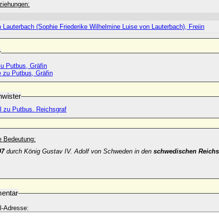
ziehungen:
 Lauterbach (Sophie Friederike Wilhelmine Luise von Lauterbach), Freiin
r
zu Putbus, Gräfin
 zu Putbus, Gräfin
wister
l zu Putbus. Reichsgraf
he Bedeutung:
07
durch König Gustav IV. Adolf von Schweden in den
schwedischen Reichs
entar
l-Adresse: