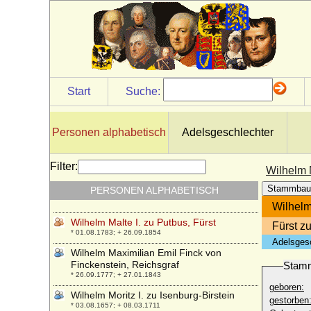
Wilhelm Ludwig von Bissing, Kgl.-Preuß.
Generalmajor
* 12.02.1682; + 08.04.1762
Wilhelm Ludwig von Nassau-Dillenburg
* 13.03.1560; + 31.05.1620
Wilhelm Ludwig von Nassau-Saarbrücken
Start
Suche:
* 18.12.1590; + 22.08.1640
Wilhelm Ludwig von Schwerin
* 17.06.1801; + 27.10.1865
Personen alphabetisch
Adelsgeschlechter
Wilhelm Ludwig von Württemberg, Herzog
* 07.01.1647; + 23.06.1677
Filter:
Wilhelm M
Wilhelm Magnus von Brünneck,
Stammbau
PERSONEN ALPHABETISCH
Generalfeldmarschall
* 01.05.1727; + 22.04.1817
Wilhelm
Wilhelm Malte I. zu Putbus, Fürst
Fürst z
* 01.08.1783; + 26.09.1854
Adelsges
Wilhelm Maximilian Emil Finck von
Finckenstein, Reichsgraf
Stam
* 26.09.1777; + 27.01.1843
geboren:
Wilhelm Moritz I. zu Isenburg-Birstein
gestorben
* 03.08.1657; + 08.03.1711