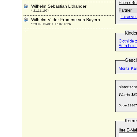
Ehen / Be
Wilhelm Sebastian Lithander
Partner
* 21.11.1974;
Luise von
Wilhelm V. der Fromme von Bayern
* 29.09.1548; + 17.02.1626
Kinde
Wilhelm V. von Braunschweig-Lüneburg
(Wilhelm der Jüngere)
Clothilde 
* 04.07.1535; + 30.08.1592
Asta Luise
Wilhelm V. der Reiche von Jülich-Cleve
und Berg
Gesch
* 28.07.1516; + 05.01.1592
Moritz Kar
Wilhelm V. Batavus von Nassau-Oranien
* 08.03.1748; + 09.04.1806
Wilhelm V. der Große von Aquitanien
historisc
(Wilhelm III. von Poitou)
* 969; + 31.01.1030
Wurde
18
Wilhelm V. von Bethune (Guillaume V. de
Docnr:
12867
Bethune)
+ um 1279
Komm
Wilhelm V. von Hessen-Kassel
* 13.02.1602; + 21.09.1637
Ihre E-Mai
Wilhelm V. von Jülich (Wilhelm I. von