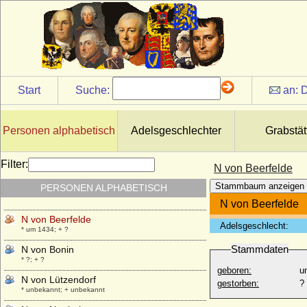
NN von Plessen
* keine Daten; + keine Daten
NN von Quitzow
* keine Daten; + keine Daten
NN von Ungarn
* unbekannt; + nach 987
Start
Suche:
an:
D
NN von Winzenburg
* 1149; + vor 1204
NN von Züle (a.d.H. Boitzenburg)
Personen alphabetisch
Adelsgeschlechter
Grabstät
* keine Daten; + keine Daten
N von Alten
Filter:
N von Beerfelde
* nicht überliefert; + nicht überliefert
Stammbaum anzeigen
PERSONEN ALPHABETISCH
N von Alvensleben
* unbekannt; + unbekannt
N von Beerfelde
N von Beerfelde
Adelsgeschlecht:
* um 1434; + ?
Stammdaten
N von Bonin
* ?; + ?
geboren:
u
N von Lützendorf
gestorben:
?
* unbekannt; + unbekannt