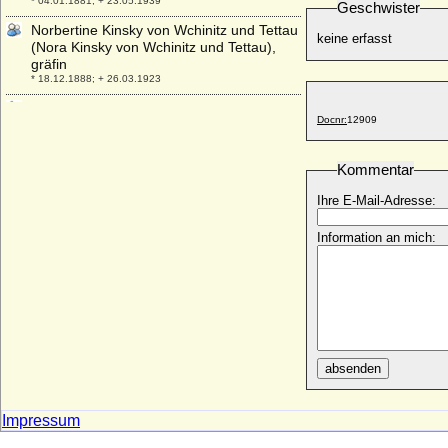
* 04.01.1881; + 23.05.1939
Geschwister
Norbertine Kinsky von Wchinitz und Tettau
keine erfasst
(Nora Kinsky von Wchinitz und Tettau),
gräfin
* 18.12.1888; + 26.03.1923
Norton Knatchbull (Hon. Norton
Docnr:
12909
Knatchbull)
* 08.10.1947;
Novella Malaspina
Kommentar
* unbekannt; + unbekannt
Ihre E-Mail-Adresse:
Information an mich:
absenden
Impressum