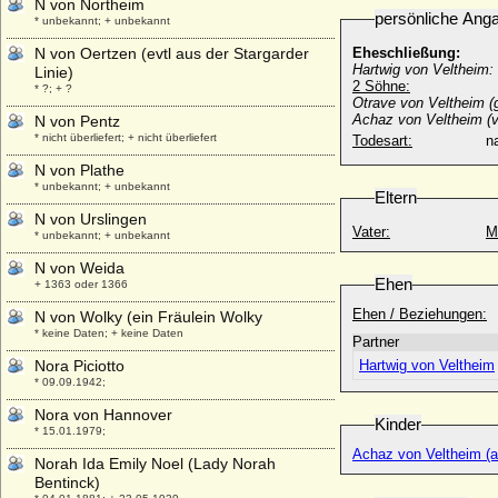
N von Northeim
persönliche Ang
* unbekannt; + unbekannt
N von Oertzen (evtl aus der Stargarder
Eheschließung:
Hartwig von Veltheim:
Linie)
2 Söhne:
* ?; + ?
Otrave von Veltheim 
Achaz von Veltheim (v
N von Pentz
* nicht überliefert; + nicht überliefert
Todesart:
na
N von Plathe
* unbekannt; + unbekannt
Eltern
N von Urslingen
Vater:
M
* unbekannt; + unbekannt
N von Weida
Ehen
+ 1363 oder 1366
Ehen / Beziehungen:
N von Wolky (ein Fräulein Wolky
* keine Daten; + keine Daten
Partner
Nora Piciotto
Hartwig von Veltheim
* 09.09.1942;
Nora von Hannover
Kinder
* 15.01.1979;
Achaz von Veltheim (a
Norah Ida Emily Noel (Lady Norah
Bentinck)