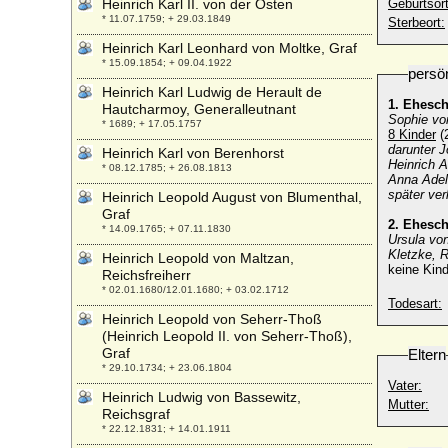
Heinrich Karl II. von der Osten
Geburtsort
* 11.07.1759; + 29.03.1849
Sterbeort:
Heinrich Karl Leonhard von Moltke, Graf
* 15.09.1854; + 09.04.1922
persö
Heinrich Karl Ludwig de Herault de
1. Ehesc
Hautcharmoy, Generalleutnant
Sophie vo
* 1689; + 17.05.1757
8 Kinder
(
darunter J
Heinrich Karl von Berenhorst
Heinrich A
* 08.12.1785; + 26.08.1813
Anna Adel
später ve
Heinrich Leopold August von Blumenthal,
Graf
2. Ehesc
* 14.09.1765; + 07.11.1830
Ursula vo
Kletzke, R
Heinrich Leopold von Maltzan,
keine Kind
Reichsfreiherr
* 02.01.1680/12.01.1680; + 03.02.1712
Todesart:
Heinrich Leopold von Seherr-Thoß
(Heinrich Leopold II. von Seherr-Thoß),
Graf
Eltern
* 29.10.1734; + 23.06.1804
Vater:
Heinrich Ludwig von Bassewitz,
Mutter:
Reichsgraf
* 22.12.1831; + 14.01.1911