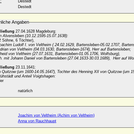
:
Destedt
Destedt
nliche Angaben
hließung
27.04.1628 Magdeburg:
n Alvensleben (10.12.1595-15.07.1638):
2 Söhne, 6 Töchter),
oachim Ludolf I. von Veltheim ( 24.02.1629, Bartensleben-05.02.1707, Barten
drian von Veltheim (04.03.1630, Bartensleben-1674), Herr auf Bartensleben;
heid von Veltheim (27.07.1631, Bartensleben-01.05.1706, Wolfsburg),
rh. mit Johann Daniel von Bartensleben (27.04.1633-30.03.1689),
Herr auf Wo
hließung
23.11.1641:
n Quitzow (um 1600-14.05.1647), Tochter des Henning XII von Quitzow (um 15
ühstädt und Anteil Voigtshagen:
er
natürlich
Joachim von Veltheim (Achim von Veltheim)
Anna von Rauchhaupt