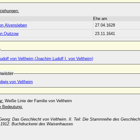
ziehungen:
Ehe am
on Alvensleben
27.04.1628
on Quitzow
23.11.1641
r
dolf von Veltheim (Joachim Ludolf I. von Veltheim)
wister
dwig von Veltheim
r:
Weiße Linie der Familie von Veltheim
he Bedeutung:
eorg: Das Geschlecht von Veltheim. II. Teil: Die Stammreihe des Geschlechts
. 1912. Buchdruckerei des Waisenhauses