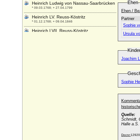
Ehen
Heinrich Ludwig von Nassau-Saarbrücken
* 09.03.1768; + 27.04.1799
Ehen / Be
Heinrich LV. Reuss-Köstritz
Partner
* 01.12.1768; + 09.04.1846
Sophie v
Heinrich LVII. Reuss-Köstritz
Ursula v
* 23.04.1793; + 04.08.1821
Heinrich LX. Reuss-Köstritz
* 04.07.1784; + 07.04.1833
Kinde
Heinrich LXIII. Reuß-Köstritz (Heinrich
Joachim Lu
LXIII. Reuss-Köstritz)
* 18.06.1786; + 27.09.1841
Gesch
Heinrich LXIV. Reuss zu Köstritz
Sophie He
* 31.03.1787; + 15.09.1856
Heinrich LXIX. Reuss zu Köstritz
* 19.05.1792; + 01.02.1878
Kommenta
Heinrich LXVII. Reuss zu Schleiz (Reuss
historisc
j.L.), Fürst
Quelle:
* 20.10.1789; + 11.07.1867
Schmidt, G
Heinrich LXXIV. Reuss-Köstritz
Halle a.S
* 01.11.1798; + 22.02.1886
Docnr:
12920
Heinrich mit dem goldenen Wagen, Graf