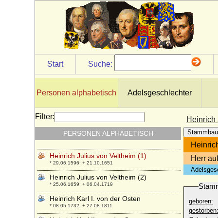
Heinrich IX. von Schwarzburg
* 1300 (1308); + 1361 (1358)
Heinrich Joseph Dietrich Martin von Daun,
Graf
* 01.09.1678; + 31.01.1761
Heinrich Joseph Johann von Auersperg,
Fürst
Start
Suche:
* 24.01.1697; + 09.02.1783
Heinrich Julius von Braunschweig-
Wolfenbüttel
Personen alphabetisch
Adelsgeschlechter
* 15.10.1564; + 20.07.1613
Heinrich Julius von Goldbeck
Filter:
Heinrich 
* 02.08.1733; + 10.06.1818
Stammbau
PERSONEN ALPHABETISCH
Heinrich Julius von Hannover
* 29.04.1961;
Heinric
Heinrich Julius von Veltheim (1)
Herr au
* 29.06.1596; + 21.10.1651
Adelsges
Heinrich Julius von Veltheim (2)
* 25.06.1659; + 06.04.1719
Stam
Heinrich Karl I. von der Osten
geboren:
* 08.05.1732; + 27.08.1811
gestorben