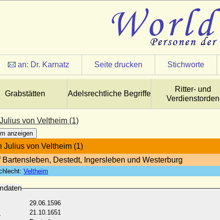
an:
Dr. Karnatz
Seite drucken
Stichworte
Ritter- und
Grabstätten
Adelsrechtliche Begriffe
Verdienstorden
Julius von Veltheim (1)
m anzeigen
h Julius von Veltheim (1)
f Bartensleben, Destedt, Ingersleben und Westerburg
chlecht:
Veltheim
mdaten
29.06.1596
:
21.10.1651