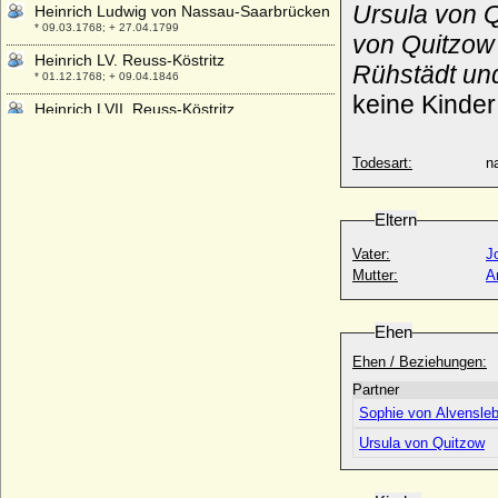
Ursula von Q
Heinrich Ludwig von Nassau-Saarbrücken
* 09.03.1768; + 27.04.1799
von Quitzow 
Heinrich LV. Reuss-Köstritz
Rühstädt und
* 01.12.1768; + 09.04.1846
keine Kinder
Heinrich LVII. Reuss-Köstritz
* 23.04.1793; + 04.08.1821
Heinrich LX. Reuss-Köstritz
Todesart:
na
* 04.07.1784; + 07.04.1833
Heinrich LXIII. Reuß-Köstritz (Heinrich
Eltern
LXIII. Reuss-Köstritz)
* 18.06.1786; + 27.09.1841
Vater:
J
Heinrich LXIV. Reuss zu Köstritz
Mutter:
A
* 31.03.1787; + 15.09.1856
Heinrich LXIX. Reuss zu Köstritz
Ehen
* 19.05.1792; + 01.02.1878
Ehen / Beziehungen:
Heinrich LXVII. Reuss zu Schleiz (Reuss
Partner
j.L.), Fürst
* 20.10.1789; + 11.07.1867
Sophie von Alvensle
Heinrich LXXIV. Reuss-Köstritz
Ursula von Quitzow
* 01.11.1798; + 22.02.1886
Heinrich mit dem goldenen Wagen, Graf