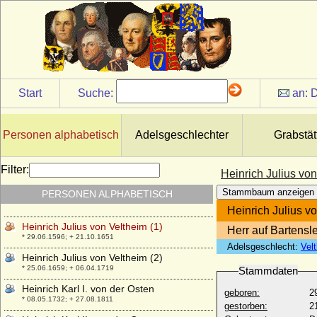
Heinrich IX. von Schwarzburg
* 1300 (1308); + 1361 (1358)
Heinrich Joseph Dietrich Martin von Daun,
Graf
* 01.09.1678; + 31.01.1761
Heinrich Joseph Johann von Auersperg,
Fürst
Start
Suche:
an:
D
* 24.01.1697; + 09.02.1783
Heinrich Julius von Braunschweig-
Wolfenbüttel
Personen alphabetisch
Adelsgeschlechter
Grabstät
* 15.10.1564; + 20.07.1613
Heinrich Julius von Goldbeck
Filter:
Heinrich Julius von
* 02.08.1733; + 10.06.1818
Stammbaum anzeigen
PERSONEN ALPHABETISCH
Heinrich Julius von Hannover
* 29.04.1961;
Heinrich Julius vo
Heinrich Julius von Veltheim (1)
Herr auf Bartensl
* 29.06.1596; + 21.10.1651
Adelsgeschlecht:
Vel
Heinrich Julius von Veltheim (2)
* 25.06.1659; + 06.04.1719
Stammdaten
Heinrich Karl I. von der Osten
geboren:
2
* 08.05.1732; + 27.08.1811
gestorben:
2