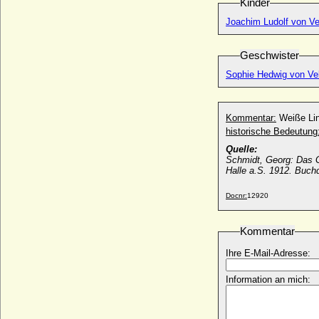
Kinder
von Altdorf
* um 870/875; + um 934
Joachim Ludolf von Ve
Heinrich Moritz I. von der Schulenburg-
Heßler, Reichsgraf
Geschwister
* 22.11.1739; + 29.11.1808
Sophie Hedwig von Ve
Heinrich Moritz II. von der Schulenburg-
Heßler, Reichsgraf
* 06.11.1816; + 05.03.1874
Kommentar:
Weiße Lin
Heinrich Otto Georg von Bismarck
historische Bedeutung
(Heinrich von Bismarck)
* 25.01.1735; + 24.07.1806
Quelle:
Schmidt, Georg: Das G
Heinrich Pelas von Plauen
Halle a.S. 1912. Buc
* 06.04.1888; + 07.08.1905
Docnr:
12920
Heinrich Popel von Lobkowicz (Jindrich
Popel z Lobkovic), Freiherr
* um 1538; + vor 1586
Kommentar
Heinrich Posthumus Reuss (Heinrich
Ihre E-Mail-Adresse:
XXIX. Reuss von Plauen)
* 10.06.1572; + 03.12.1635
Information an mich:
Heinrich Rantzau (Henrik Rantzau)
* 11.03.1526; + 31.12.1598
Heinrich Raspe IV. von Thüringen