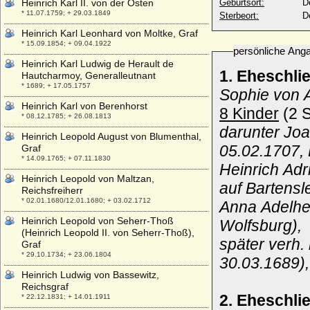
Heinrich Karl II. von der Osten
Geburtsort:
D
* 11.07.1759; + 29.03.1849
Sterbeort:
D
Heinrich Karl Leonhard von Moltke, Graf
* 15.09.1854; + 09.04.1922
persönliche Ang
Heinrich Karl Ludwig de Herault de
1. Eheschli
Hautcharmoy, Generalleutnant
* 1689; + 17.05.1757
Sophie von 
Heinrich Karl von Berenhorst
8 Kinder
(2 S
* 08.12.1785; + 26.08.1813
darunter Joa
Heinrich Leopold August von Blumenthal,
05.02.1707, 
Graf
* 14.09.1765; + 07.11.1830
Heinrich Adr
Heinrich Leopold von Maltzan,
auf Bartensl
Reichsfreiherr
* 02.01.1680/12.01.1680; + 03.02.1712
Anna Adelhei
Heinrich Leopold von Seherr-Thoß
Wolfsburg),
(Heinrich Leopold II. von Seherr-Thoß),
später verh.
Graf
* 29.10.1734; + 23.06.1804
30.03.1689)
Heinrich Ludwig von Bassewitz,
Reichsgraf
2. Eheschl
* 22.12.1831; + 14.01.1911