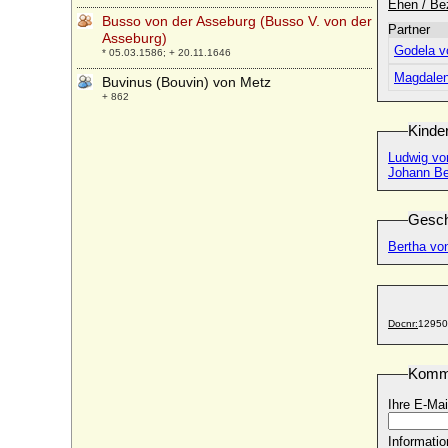
Ehen / Be
Busso von der Asseburg (Busso V. von der
Partner
Asseburg)
Godela v
* 05.03.1586; + 20.11.1646
Magdalen
Buvinus (Bouvin) von Metz
+ 862
Kinde
Ludwig vo
Johann Be
Gesch
Bertha vo
Docnr:
12950
Komm
Ihre E-Mai
Informatio