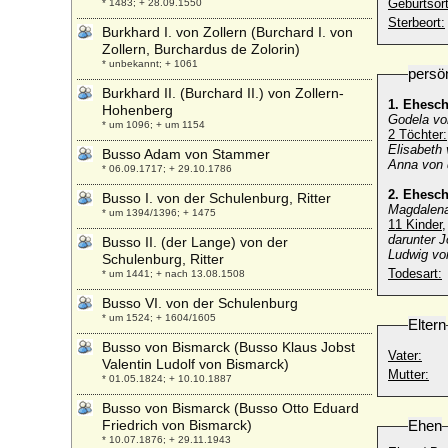
Geburtsort
* 1483; + 28.09.1550
Sterbeort:
Burkhard I. von Zollern (Burchard I. von
Zollern, Burchardus de Zolorin)
* unbekannt; + 1061
persö
Burkhard II. (Burchard II.) von Zollern-
1. Ehesc
Hohenberg
Godela vo
* um 1096; + um 1154
2 Töchter:
Elisabeth
Busso Adam von Stammer
Anna von 
* 06.09.1717; + 29.10.1786
2. Ehesc
Busso I. von der Schulenburg, Ritter
Magdalena
* um 1394/1396; + 1475
11 Kinder,
darunter J
Busso II. (der Lange) von der
Ludwig vo
Schulenburg, Ritter
Todesart:
* um 1441; + nach 13.08.1508
Busso VI. von der Schulenburg
* um 1524; + 1604/1605
Eltern
Busso von Bismarck (Busso Klaus Jobst
Vater:
Valentin Ludolf von Bismarck)
Mutter:
* 01.05.1824; + 10.10.1887
Busso von Bismarck (Busso Otto Eduard
Friedrich von Bismarck)
Ehen
* 10.07.1876; + 29.11.1943