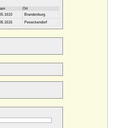
 am
Ort
05.1610
Brandenburg
06.1616
Peseckendorf