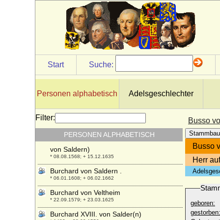
Burchard VI. von Querfurt (Burkhard VI.
von Querfurt, Burchard II. von Mansfeld)
+ 1255
Burchard VIII. von Mansfeld-Querfurt
+ 1392
Burchard von Avesnes
* um 1175; + 1244
Start
Suche:
Burchard von der Decken
* 1694; + 1776
Personen alphabetisch
Adelsgeschlechter
Burchard von Preußen
* 08.01.1917; + 12.08.1988
Filter:
Burchard von Saldern
Busso vo
* 23.04.1534; + 28.01.1595
Stammbau
PERSONEN ALPHABETISCH
Burchard von Saldern (auch Burckhard IX.
Busso v
von Saldern)
* 08.08.1568; + 15.12.1635
Herr au
Burchard von Saldern .
Adelsges
* 06.01.1608; + 06.02.1662
Stam
Burchard von Veltheim
* 22.09.1579; + 23.03.1625
geboren:
gestorben
Burchard XVIII. von Salder(n)