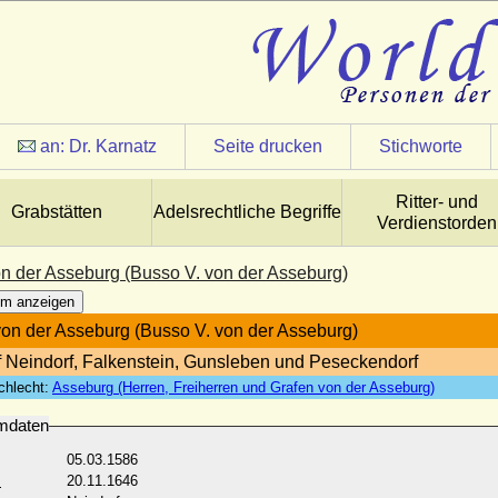
an:
Dr. Karnatz
Seite drucken
Stichworte
Ritter- und
Grabstätten
Adelsrechtliche Begriffe
Verdienstorden
n der Asseburg (Busso V. von der Asseburg)
m anzeigen
on der Asseburg (Busso V. von der Asseburg)
f Neindorf, Falkenstein, Gunsleben und Peseckendorf
chlecht:
Asseburg (Herren, Freiherren und Grafen von der Asseburg)
mdaten
05.03.1586
:
20.11.1646