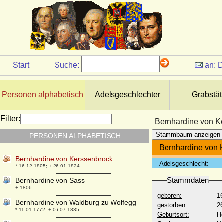
* vor 1475; + 1500
Bernhard zur Lippe
* 26.08.1872; + 19.06.1934
Bernhard zur Lippe-Biesterfeld
* 29.06.1911; + 01.12.2004
Bernhardine Alexandrine von Westerholt-
Start
Suche:
an:
D
Lembeck, Gräfin
* 16.11.1695; + 13.06.1757
Bernhardine Friederike von Blücher
Personen alphabetisch
Adelsgeschlechter
Grabstät
* 04.03.1786; + 14.03.1870
Bernhardine Rump
Filter:
Bernhardine von K
* 28.05.1780; + 22.01.1849
Stammbaum anzeigen
PERSONEN ALPHABETISCH
Bernhardine von Kalben
* 28.06.1822; + 07.03.1900
Bernhardine von 
Bernhardine von Kerssenbrock
Adelsgeschlecht:
* 16.12.1805; + 26.01.1834
Stammdaten
Bernhardine von Sass
+ 1806
geboren:
1
Bernhardine von Waldburg zu Wolfegg
gestorben:
2
* 11.01.1772; + 06.07.1835
Geburtsort:
H