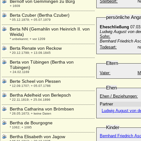
Bernolf von Gemmingen zu Bürg
Sterbeort:
N
+ 1609
Berta Czuber (Bertha Czuber)
persönliche Ang
* 05.12.1879; + 05.07.1979
Eheschließung
07.03
Berta NN (Gemahlin von Heinrich II. von
Ludwig August von der
Weida)
Sohn:
* unbekannt; + vor 1209
Bernhard Friedrich As
Todesart:
na
Berta Renate von Reckow
* 20.12.1799; + 13.09.1845
Berta von Tübingen (Bertha von
Eltern
Tübingen)
+ 24.02.1169
Vater:
M
Berte Scheel von Plessen
* 12.09.1707; + 05.07.1786
Ehen
Bertha Adelheid von Berlepsch
Ehen / Beziehungen:
* 22.11.1819; + 25.04.1896
Partner
Bertha Catharina von Brömbsen
Ludwig August von de
* 26.05.1673; + keine Daten
Bertha de Bourgogne
Kinder
* 1062; + 1095
Bernhard Friedrich As
Bertha Elisabeth von Jagow