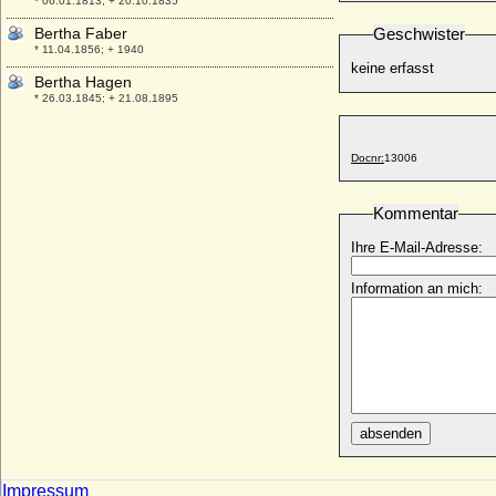
* 06.01.1813; + 20.10.1835
Bertha Faber
Geschwister
* 11.04.1856; + 1940
keine erfasst
Bertha Hagen
* 26.03.1845; + 21.08.1895
Bertha Hussa-Lamos
* 01.12.1892; + 04.11.1971
Docnr:
13006
Bertha Kinsky von Wchinitz und Tettau
(verehel. Bertha von Suttner), Gräfin
Kommentar
* 09.06.1843; + 21.06.1914
Bertha Scheel von Schack
Ihre E-Mail-Adresse:
* 20.07.1679; + 21.09.1729
Information an mich:
Bertha Sophie Bille-Brahe
* 10.05.1775; + 02.10.1833
Bertha Sophie von Krosigk
+ 1686
Bertha Sophie von Saldern (Bartha Sophie
von Saldern)
+ 03.06.1670
absenden
Bertha von Arnim
* 14.11.1883; + 24.11.1946
Impressum