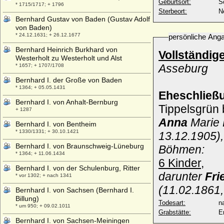
Geburtsort:
S
* 1715/1717; + 1796
Sterbeort:
N
Bernhard Gustav von Baden (Gustav Adolf
von Baden)
* 24.12.1631; + 26.12.1677
persönliche Ang
Bernhard Heinrich Burkhard von
Vollständig
Westerholt zu Westerholt und Alst
Asseburg
* 1657; + 1707/1708
Bernhard I. der Große von Baden
* 1364; + 05.05.1431
Eheschließ
Bernhard I. von Anhalt-Bernburg
Tippelsgrün 
+ 1287
Anna
Marie 
Bernhard I. von Bentheim
* 1330/1331; + 30.10.1421
13.12.1905),
Bernhard I. von Braunschweig-Lüneburg
Böhmen:
* 1364; + 11.06.1434
6 Kinder,
Bernhard I. von der Schulenburg, Ritter
darunter
Fri
* vor 1302; + nach 1341
(11.02.1861
Bernhard I. von Sachsen (Bernhard I.
Billung)
Todesart:
na
* um 950; + 09.02.1011
Grabstätte:
E
Bernhard I. von Sachsen-Meiningen