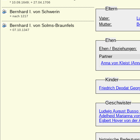
* 10.09.1649; + 27.04.1706
Eltern
Bernhard I. von Schwerin
+ nach 1217
Vater:
L
Mutter:
B
Bernhard I. von Solms-Braunfels
+ 07.10.1347
Bernhard I. von Werle
Ehen
* um 1245; + 10.10.1286
Ehen / Beziehungen:
Bernhard II. von Schwerin
Partner
+ vor dem 22.04.1237
Anna von Kleist (Anna
Bernhard II. von Anhalt-Bernburg
* 1260; + 1318
Kinder
Bernhard II. von Baden
* 1428; + 15.07.1458
Friedrich Deodat Geor
Bernhard II. von Bentheim (Bernhard II.
von Bentheim-Bentheim)
Geschwister
+ 1473
Ludwig August Busso C
Bernhard II. von Moltzan (Bernd II. von
Adelheid Marianna von
Moltzan, genannt der Böse, der böse
Egbert Hoyer von der 
Bernd von Wolde)
* um 1452; + vor 24.08.1525
Bernhard II. von Sachsen (Bernhard II.
historische Bedeutung