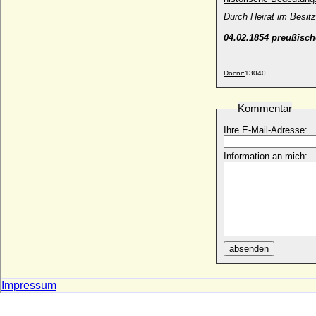
Billung)
Durch Heirat im Besit
* nach 990; + 29.06.1059
Bernhard II. von Sachsen-Lauenburg
04.02.1854 preußisch
* um 1380 (1385); + 16.07.1463
Bernhard II. von Sachsen-Meiningen
Docnr:
13040
* 17.12.1800; + 03.12.1882
Bernhard II. von Schlesien-Schweidnitz
Kommentar
* 1287; + 06.05.1326
Bernhard II. von Solms-Braunfels
Ihre E-Mail-Adresse:
* unbekannt; + 06.08.1459
Information an mich:
Bernhard II. zur Lippe
* um 1140; + 30.04.1224
Bernhard III. von Anhalt-Bernburg
+ 20.08.1348
Bernhard III. von Baden-Baden
* 07.10.1474; + 29.06.1536
absenden
Bernhard III. von Moltzan
* um 1260; + vor 05.01.1324
Impressum
Bernhard III. von Sachsen
* 1140; + 09.02.1212