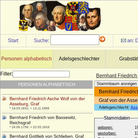
Bernd Wilhelm von Waldow
* 19.01.1678; + 16.02.1737
Bernhard der Ältere von Rohr (Bernhard
der Alte von Rohr)
* vor 1413; + nach 1466
Bernhard Eduard Adolf von Brauchitsch,
Start
Suche:
an:
D
General
* 12.10.1833; + 07.05.1910
Bernhard Ernst Moritz von Prittwitz und
Personen alphabetisch
Adelsgeschlechter
Grabstät
Gaffron
* 04.07.1828; + 22.02.1897
Filter:
Bernhard Finck von Finckenstein
Bernhard Friedrich
(Bernhard Gustav Wilhelm Konrad Finck v.
Stammbaum anzeigen
PERSONEN ALPHABETISCH
Finckenstein), Reichsgraf
* 26.12.1863; + 06.09.1945
Bernhard Friedric
Bernhard Friedrich Asche Wolf von der
Graf von der Ass
Asseburg, Graf
Adelsgeschlecht:
Ass
* 19.03.1831; + 13.11.1869
Bernhard Friedrich von Bassewitz,
Stammdaten
Reichsgraf
geboren:
1
* 24.06.1756; + 22.05.1816
gestorben:
1
Bernhard Gottlieb von Schlieben, Graf