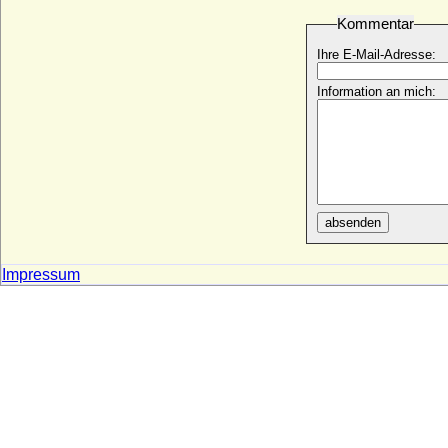
Albrecht Christoph von Finck (Christoph
von Finck)
Kommentar
* um 1610; + 1660
Ihre E-Mail-Adresse:
Albrecht Ernst von Brandenburg-Ansbach
* 20.10.1659 ; + 30.10.1674
Information an mich:
Albrecht Friedrich von Brandenburg
* 29.04.1582; + 13.12.1600
Albrecht Friedrich von Brandenburg-
Schwedt (Albrecht Friedrich von
Brandenburg-Sonnenburg)
* 24.01.1672; + 21.06.1731
absenden
Albrecht Friedrich von Preußen
* 29.04.1553; + 18.08.1618
Impressum
Albrecht Friedrich von Preußen
* 01.06.1580; + 08.10.1580
Albrecht Friedrich von Schlieben
* 1520 (1528 ?); + 1598
Albrecht Georg Heinrich von Saldern
* 22.02.1779; + 06.08.1850
Albrecht Gustav Richard Wilhelm Carl
Leopold Louis von Maltzahn, Freiherr
* 01.12.1858; + 03.03.1900