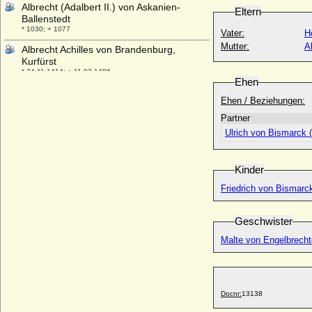
Albrecht (Adalbert II.) von Askanien-
Eltern
Ballenstedt
* 1030; + 1077
Vater:
H
Mutter:
A
Albrecht Achilles von Brandenburg,
Kurfürst
* 24.11.1414; + 11.03.1486
Ehen
Albrecht Adolf Leberecht Helmuth von
Ehen / Beziehungen:
Maltzahn, Freiherr von Maltzahn, Graf von
Plessen
Partner
* 30.09.1891; + 06.05.1945
Ulrich von Bismarck (
Albrecht Alcibiades von Brandenburg-
Kulmbach
Kinder
* 28.03.1522; + 08.01.1557
Albrecht Carl Friedrich von Schönburg-
Friedrich von Bismarc
Stein (Albert Karl Friedrich)
* 20.11.1710; + 07.06.1765
Geschwister
Albrecht Christian Ernst von Schönburg-
Malte von Engelbrecht
Hinterglauchau, Graf
* 22.01.1720; + 09.03.1799
Albrecht Christoph Finck von Finckenstein,
Reichsgraf
Docnr:
13138
* 17.08.1662; + 11.07.1730