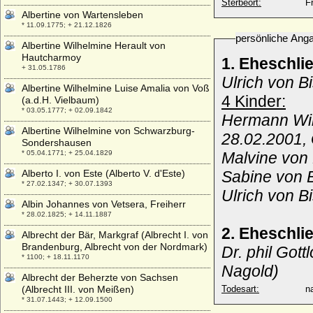
Sterbeort:
F
Albertine von Wartensleben
* 11.09.1775; + 21.12.1826
persönliche Ang
Albertine Wilhelmine Herault von
Hautcharmoy
1. Eheschl
+ 31.05.1786
Ulrich von B
Albertine Wilhelmine Luise Amalia von Voß
4 Kinder:
(a.d.H. Vielbaum)
* 03.05.1777; + 02.09.1842
Hermann Wi
Albertine Wilhelmine von Schwarzburg-
28.02.2001,
Sondershausen
* 05.04.1771; + 25.04.1829
Malvine von 
Alberto I. von Este (Alberto V. d'Este)
Sabine von B
* 27.02.1347; + 30.07.1393
Ulrich von B
Albin Johannes von Vetsera, Freiherr
* 28.02.1825; + 14.11.1887
2. Eheschli
Albrecht der Bär, Markgraf (Albrecht I. von
Brandenburg, Albrecht von der Nordmark)
Dr. phil Got
* 1100; + 18.11.1170
Nagold)
Albrecht der Beherzte von Sachsen
(Albrecht III. von Meißen)
Todesart:
na
* 31.07.1443; + 12.09.1500