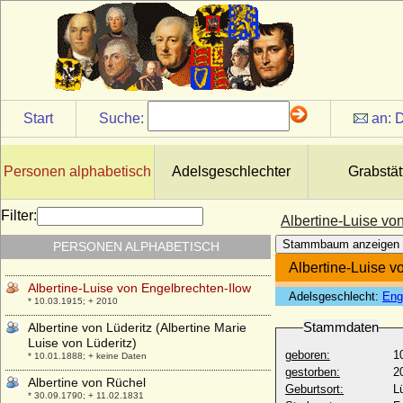
Albertine Maria zu Sayn-Wittgenstein-
Berleburg
* 29.01.1663; + 29.11.1711
Albertine Marie de la Baume
+ 1663
Albertine Marie Finck von Finckenstein,
Reichsgräfin
Start
Suche:
an:
D
* 23.07.1719; + 07.05.1792
Albertine Sibylle von Hüchtenbrock (bzw.
von Hüchtenbruck)
Personen alphabetisch
Adelsgeschlechter
Grabstät
* ?; + 26.04.1701
Albertine von Brandenburg-Schwedt
Filter:
Albertine-Luise vo
* 21.04.1712; + 07.09.1750
Stammbaum anzeigen
PERSONEN ALPHABETISCH
Albertine von der Schulenburg
* 16.02.1778; + 30.10.1838
Albertine-Luise v
Albertine-Luise von Engelbrechten-Ilow
Adelsgeschlecht:
Eng
* 10.03.1915; + 2010
Stammdaten
Albertine von Lüderitz (Albertine Marie
Luise von Lüderitz)
geboren:
1
* 10.01.1888; + keine Daten
gestorben:
2
Albertine von Rüchel
Geburtsort:
L
* 30.09.1790; + 11.02.1831