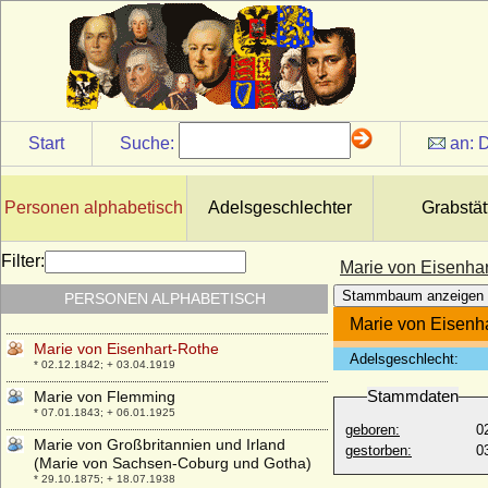
Boulogne)
* 1131; + 25.07.1180
Marie von Cederstolpe
* 16.01.1838; + 28.02.1878
Marie von Cleve
* 1553; + 1574
Start
Suche:
an:
D
Marie von der Marwitz (Marie Charlotte
von der Marwitz)
* 05.03.1821; + 27.01.1895
Personen alphabetisch
Adelsgeschlechter
Grabstät
Marie von Ehrentreiter (Maria von
Ehrentreuter)
* 31.07.1633; + 26.10.1702
Filter:
Marie von Eisenha
Marie von Einsiedel (Caroline Albertine
Stammbaum anzeigen
PERSONEN ALPHABETISCH
Marie von Einsiedel), Gräfin
* 18.10.1819; + 18.03.1899
Marie von Eisenh
Marie von Eisenhart-Rothe
Adelsgeschlecht:
* 02.12.1842; + 03.04.1919
Stammdaten
Marie von Flemming
* 07.01.1843; + 06.01.1925
geboren:
0
Marie von Großbritannien und Irland
gestorben:
0
(Marie von Sachsen-Coburg und Gotha)
* 29.10.1875; + 18.07.1938