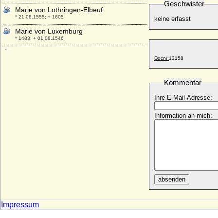
Geschwister
Marie von Lothringen-Elbeuf
* 21.08.1555; + 1605
keine erfasst
Marie von Luxemburg
* 1483; + 01.08.1546
Marie von Mecklenburg-Schwerin (Maria
Docnr:
13158
Pawlowna Großfürstin von Rußland)
* 14.05.1854; + 06.09.1920
Marie von Nassau-Weilburg
Kommentar
* 29.01.1825; + 24.03.1902
Ihre E-Mail-Adresse:
Marie von Neitschütz (Marie von
Neitzschütz)
Information an mich:
* 27.04.1842; + 26.08.1891
Marie von Nimptsch
* 13.04.1820; + 25.01.1897
Marie von Ploetz
* 14.10.1837; + 07.10.1921
Marie von Ploetz
absenden
* 01.02.1889; + 31.10.1955
Marie von Preußen
Impressum
* 15.10.1825; + 17.05.1889