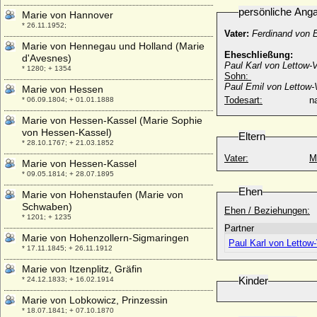
persönliche Ang
Marie von Hannover
* 26.11.1952;
Vater:
Ferdinand von E
Marie von Hennegau und Holland (Marie
Eheschließung:
d'Avesnes)
Paul Karl von Lettow-
* 1280; + 1354
Sohn:
Paul Emil von Lettow-
Marie von Hessen
Todesart:
na
* 06.09.1804; + 01.01.1888
Marie von Hessen-Kassel (Marie Sophie
von Hessen-Kassel)
Eltern
* 28.10.1767; + 21.03.1852
Vater:
M
Marie von Hessen-Kassel
* 09.05.1814; + 28.07.1895
Ehen
Marie von Hohenstaufen (Marie von
Schwaben)
Ehen / Beziehungen:
* 1201; + 1235
Partner
Marie von Hohenzollern-Sigmaringen
Paul Karl von Lettow
* 17.11.1845; + 26.11.1912
Marie von Itzenplitz, Gräfin
Kinder
* 24.12.1833; + 16.02.1914
Marie von Lobkowicz, Prinzessin
* 18.07.1841; + 07.10.1870