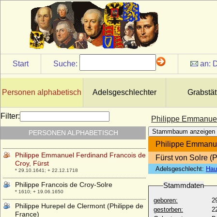
Philippe de Bourbon-Busset
* 1499; + 10.08.1557
Philippe de Bourgogne (Philippe
Monsieur)
* 10.11.1323; + 10.08.1346
Philippe de Bourgogne (Philipp von
Nevers)
Start
Suche:
an:
D
* 1389; + 25.10.1415
Philippe de Croy (Philippe de Croy-
Chimay)
Personen alphabetisch
Adelsgeschlechter
Grabstät
* 1434; + 18.09.1482
Philippe de Croy (Philippe de Croy-Solre)
Filter:
Philippe Emmanuel
* 1562; + 04.02.1612
Stammbaum anzeigen
PERSONEN ALPHABETISCH
Philippe Emmanuel de Croy-Solre
* 1611; + 21.01.1670
Philippe Emmanue
Philippe Emmanuel Ferdinand Francois de
Fürst von Solre (P
Croy, Fürst
Adelsgeschlecht:
Hau
* 29.10.1641; + 22.12.1718
Philippe Francois de Croy-Solre
Stammdaten
* 1610; + 19.06.1650
geboren:
2
Philippe Hurepel de Clermont (Philippe de
gestorben:
2
France)