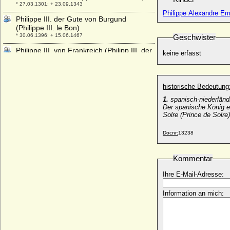
* 27.03.1301; + 23.09.1343
Philippe Alexandre Em
Philippe III. der Gute von Burgund
(Philippe III. le Bon)
* 30.06.1396; + 15.06.1467
Geschwister
Philippe III. von Frankreich (Philipp III. der
keine erfasst
Kühne, Philippe le Hardi)
* 30.04.1245; + 05.10.1285
Philippe Junot
historische Bedeutung
* 19.04.1940;
1.
spanisch-niederlän
Philippe Poniatowski
Der spanische König 
* 22.05.1923;
Solre (Prince de Solre)
Philippe VI. von Frankreich
Docnr:
13238
* 1293; + 22.08.1350
Philippina Sabina zu Hohenlohe-
Waldenburg-Schillingsfürst
Kommentar
* 06.02.1620; + 24.11.1681
Ihre E-Mail-Adresse:
Philippina von Savoyen
* unbekannt; + unbekannt
Information an mich:
Philippine Auguste von Brandenburg-
Schwedt
* 10.10.1745; + 01.05.1800