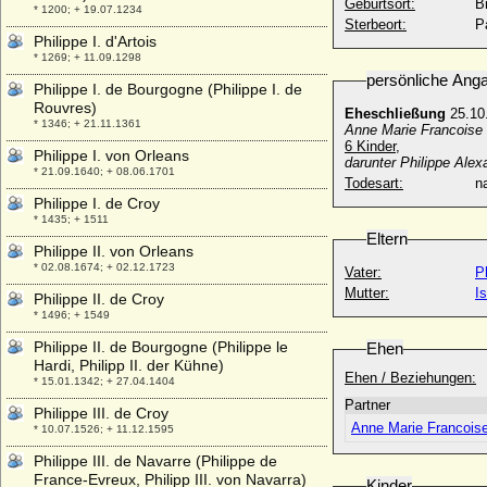
Geburtsort:
B
* 1200; + 19.07.1234
Sterbeort:
P
Philippe I. d'Artois
* 1269; + 11.09.1298
persönliche Ang
Philippe I. de Bourgogne (Philippe I. de
Rouvres)
Eheschließung
25.10
* 1346; + 21.11.1361
Anne Marie Francoise 
6 Kinder,
Philippe I. von Orleans
darunter Philippe Ale
* 21.09.1640; + 08.06.1701
Todesart:
na
Philippe I. de Croy
* 1435; + 1511
Eltern
Philippe II. von Orleans
* 02.08.1674; + 02.12.1723
Vater:
P
Mutter:
I
Philippe II. de Croy
* 1496; + 1549
Philippe II. de Bourgogne (Philippe le
Ehen
Hardi, Philipp II. der Kühne)
Ehen / Beziehungen:
* 15.01.1342; + 27.04.1404
Partner
Philippe III. de Croy
Anne Marie Francoise
* 10.07.1526; + 11.12.1595
Philippe III. de Navarre (Philippe de
France-Evreux, Philipp III. von Navarra)
Kinder