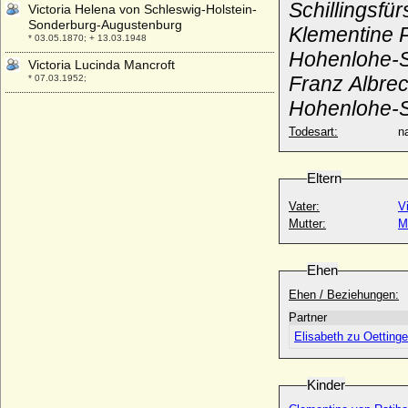
Schillingsfü
Victoria Helena von Schleswig-Holstein-
Sonderburg-Augustenburg
Klementine P
* 03.05.1870; + 13.03.1948
Hohenlohe-Sc
Victoria Lucinda Mancroft
Franz Albrec
* 07.03.1952;
Hohenlohe-Sc
Victoria Margarete von Preußen
* 17.04.1890; + 09.09.1923
Todesart:
na
Victoria Melita von Sachsen-Coburg und
Gotha
* 25.11.1876; + 02.03.1936
Eltern
Victoria von Großbritannien und Irland,
Vater:
V
Queen
Mutter:
M
* 24.05.1819; + 22.01.1901
Victoria von Großbritannien und Irland
Ehen
* 06.07.1868; + 03.12.1935
Ehen / Beziehungen:
Victoria von Preußen
* 22.2.1952;
Partner
Victoria von Sachsen-Coburg-Saalfeld
Elisabeth zu Oetting
* 17.08.1786; + 16.03.1861
Victoria von Sachsen-Coburg-Saalfeld-
Kinder
Kohary
* 14.02.1822; + 10.11.1857