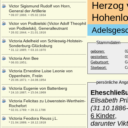
Herzog v
Victor Sigismund Rudolf von Horn,
General der Artillerie
Hohenlo
* 09.07.1866; + 05.02.1934
Victor von Podbielski (Victor Adolf Theophil
Adelsgesc
von Podbielski), Generalleutnant
* 26.02.1844; + 21.01.1916
Victoria Adelheid von Schleswig-Holstein-
Stammdaten
Sonderburg-Glücksburg
* 31.12.1885; + 03.10.1970
geboren:
0
gestorben:
0
Victoria Ann Bee
Geburtsort:
G
* 06.03.1951;
Sterbeort:
C
Victoria Ernestine Luise Leonie von
Oppenheim, Freiin
* 20.06.1871; + 24.08.1954
persönliche Ang
Victoria Eugenie von Battenberg
Eheschließ
* 24.10.1887; + 15.04.1969
Elisabeth Pr
Victoria Felicitas zu Löwenstein-Wertheim-
Rochefort
(31.10.1886-
* 02.01.1769; + 29.11.1786
6 Kinder,
Victoria Feodora Reuss j.L.
darunter Vik
* 21.04.1889; + 18.12.1918