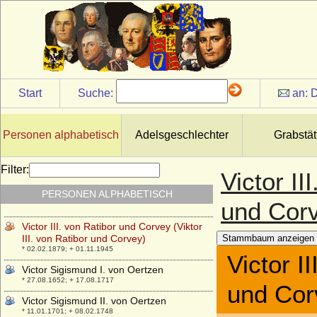
Graf
* 16.09.1730; + 24.12.1783
Victor I. von Anhalt-Bernburg-
Schaumburg-Hoym
* 07.09.1693; + 15.04.1772
Victor I. zu Hohenlohe-Schillingsfürst
Start
Suche:
an:
D
(Victor Moritz Karl von Hohenlohe-
Waldenburg-Schillingsfürst)
* 10.02.1818; + 30.01.1893
Personen alphabetisch
Adelsgeschlechter
Grabstät
Victor II. Amadeus zu Hohenlohe-
Schillingsfürst
* 06.09.1847; + 09.08.1923
Filter:
Victor II
Victor II. von Anhalt-Bernburg-
PERSONEN ALPHABETISCH
Schaumburg-Hoym
und Cor
* 02.11.1767; + 22.04.1812
Victor III. von Ratibor und Corvey (Viktor
III. von Ratibor und Corvey)
Stammbaum anzeigen
* 02.02.1879; + 01.11.1945
Victor I
Victor Sigismund I. von Oertzen
* 27.08.1652; + 17.08.1717
und Cor
Victor Sigismund II. von Oertzen
* 11.01.1701; + 08.02.1748