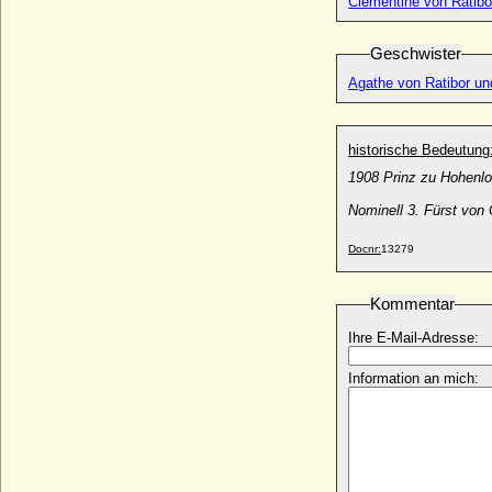
Clementine von Ratibo
Viktor Amadeus Henckel von
Donnersmarck, Graf
Geschwister
* 15.09.1727; + 31.01.1793
Agathe von Ratibor un
Viktor Wilhelm von Oertzen
* 20.08.1737; + 02.05.1782
Viktor zu Isenburg und Büdingen in
historische Bedeutung
Birstein
1908 Prinz zu Hohenlo
* 14.09.1802; + 15.02.1843
Viktoria Benigna Biron von Kurland
Nominell 3. Fürst von
* 02.07.1939;
Docnr:
13279
Viktoria Charlotte von Anhalt-Bernburg-
Schaumburg-Hoym
* 25.09.1715; + 04.02.1792
Kommentar
Viktoria Luise von Preußen
Ihre E-Mail-Adresse:
* 13.09.1892; + 11.12.1980
Viktoria Luise von Preußen
Information an mich:
* 02.05.1982;
Viktoria Luise von Solms-Baruth
* 13.03.1921; + 01.03.2003
Viktoria Marina von Preußen
* 11.09.1917; + 22.01.1981