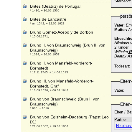
Sterbeort:
Brites (Beatriz) de Portugal
* 1430; + 30.09.1506
persö
Brites de Lancastre
* um 1542; + 12.06.1623
Vater:
Ern
Mutter:
As
Bruno Gomez-Acebo y de Borbón
* 15.06.1971;
Eheschli
Nikolaus 
Bruno II. von Braunschweig (Brun II. von
2 Kinder:
Braunschweig)
Wilhelm
R
* 1024; + 26.06.1057
Beatrix A
Bruno II. von Mansfeld-Vorderort-
Todesart:
Bornstedt
* 17.11.1545; + 14.04.1615
Bruno III. von Mansfeld-Vorderort-
Eltern
Bornstedt, Graf
Vater:
* 13.09.1576; + 06.09.1644
Bruno von Braunschweig (Brun I. von
Braunschweig)
Ehen
* 960; + 1016
Ehen / Be
Bruno von Egisheim-Dagsburg (Papst Leo
Partner
IX.)
Nikolaus
* 21.06.1002; + 19.04.1054