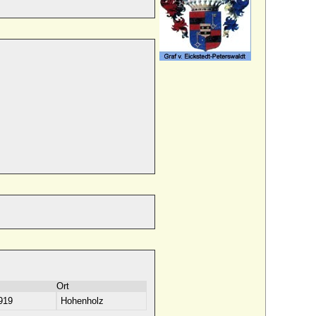
Ort
919
Hohenholz