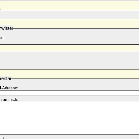
r
wister
sst
entar
l-Adresse:
n an mich: