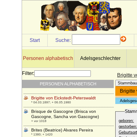
* 30.07.1920; + 08.03.1995
Brigid von Preußen
* 24.12.1983;
Brigitta Gustafsdotter Sture (Britta Sture)
* 1435; + 1472
Brigitta Tordsdotter Bonde (Birgitta
Start
Suche:
Tordsdotter Bonde)
* 1456?; + 1518
Brigitta von Preysing
Personen alphabetisch
Adelsgeschlechter
* 23.04.1523; + 08.08.1602
Brigitte Dallwitz-Wegner
Filter:
Brigitte 
* 17.09.1939;
Stammbau
PERSONEN ALPHABETISCH
Brigitte van Tuyll van Serooskerken
* 22.03.1940;
Brigitte
Brigitte von Eickstedt-Peterswaldt
Adelsges
* 04.03.1897; + 06.05.1980
Stam
Brisque de Gascogne (Brisca von
Gascogne, Sancha von Gascogne)
geboren:
+ vor 1018
gestorben
Brites (Beatrice) Alvares Pereira
Geburtsort
* 1380; + 1420