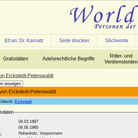
an:
Dr. Karnatz
Seite drucken
Stichworte
Ritter- und
Grabstätten
Adelsrechtliche Begriffe
Verdienstorden
von Eickstedt-Peterswaldt
m anzeigen
 von Eickstedt-Peterswaldt
chlecht:
Eickstedt
mdaten
04.03.1897
:
06.05.1980
:
Hohenholz, Vorpommern