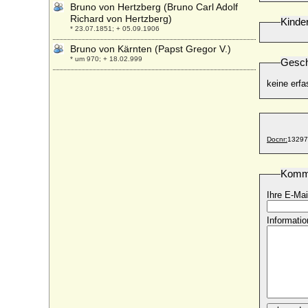
Bruno von Hertzberg (Bruno Carl Adolf
Richard von Hertzberg)
Kinde
* 23.07.1851; + 05.09.1906
Bruno von Kärnten (Papst Gregor V.)
* um 970; + 18.02.999
Gesch
Bruno von Würzburg (Bruno von Kärnten)
keine erfa
* um 1005; + 27.05.1045
Bruno zu Ysenburg und Büdingen in
Büdingen, Fürst
* 14.06.1837; + 26.01.1906
Docnr:
13297
Burchard Christoph von Münnich
(Burkhard Christoph von Münnich), Graf
Komm
* 09./19.05.1683; + 16./27.10.1767
Burchard Hartwig von Jagow
Ihre E-Mai
* 01.01.1700; + 23.07.1759
Informatio
Burchard I. von Vendome (Burchard I. der
Ehrwürdige)
+ 1005 (oder 1007)
Burchard III. von Schwaben (Burkhard III.)
* um 915; + 11.11.973
Burchard III. von Mansfeld (Burchard der
Ältere, Burkhard VIII. von Querfurt; auch: