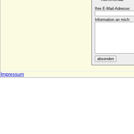
Sergei Georgiewitsch von Leuchtenberg
Ihre E-Mail-Adresse:
* 16.07.1890; + 07.01.1974
Sergei Illarionowitsch Wassiltschikow,
Information an mich:
Fürst
* 28.08.1849 (09-09.1849); + 27.08.1926
Sergei Michailowitsch Romanow
* 07.10.1869; + 18.07.1918
Settimo Centamori
* unbekannt; + unbekannt
absenden
Sheila Chisholm
* 09.09.1895; + 30.10.1969
Impressum
Shirley Cramond
* 04.03.1916; + 20.06.1983
Shoshana Twahia Sophie Bao
* 28.08.1996;
Sibila de Fortia
* 1350; + 25.11.1406
Sibilla Steck (Sibilla Stecke, Belie Stecke)
* keine Daten;
Sibyl Corbet (Lady Sybilla Corbet of