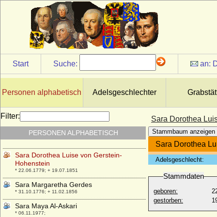
Sancho II. von Portugal (Sancho II. der
Mönch)
* 08.09.1207; + 04.01.1248
Sancho III. de Castilla
* um 1134; + 31.08.1158
Sancho III. de Navarra y de Pamplona, El
Start
Suche:
an:
D
Major (Sancho Garcés III)
* um 991; + 18.10.1035
Sancho IV. de Castilla et Leon (EL Bravo)
Personen alphabetisch
Adelsgeschlechter
Grabstät
* 18.05.1258; + 25.04.1295
Sancho VI. von Navarra
Filter:
Sara Dorothea Lui
* um 1132; + 02.06.1194
Stammbaum anzeigen
PERSONEN ALPHABETISCH
Sandra Lee Davies Landry
* 25.08.1937;
Sara Dorothea Lu
Sara Dorothea Luise von Gerstein-
Adelsgeschlecht:
Hohenstein
* 22.06.1779; + 19.07.1851
Stammdaten
Sara Margaretha Gerdes
geboren:
2
* 31.10.1776; + 11.02.1856
gestorben:
1
Sara Maya Al-Askari
* 06.11.1977;