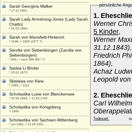
persönliche Ang
Sarah Georgina Walker
* 17.11.1961;
1. Eheschli
Sarah Lady Armstrong-Jones (Lady Sarah
Werner Chris
Chatto)
* 01.05.1964;
5 Kinder,
Sarah von Mansfeld-Hinterort
Werner Maxi
* 1538; + 1565 (1577 ?)
31.12.1843)
Sarolta von Siebenbürgen (Zarolta von
Friedrich Ph
Siebenbürgen)
* 954; + nach 988 (997 ?)
1864),
Saskia Li Binder
Achaz Ludwi
* 15.01.1973;
Leopold von
Sbislawa von Kiew
* 1085; + 1114
2. Eheschli
Scholastika Luise von Blanckensee
* 20.06.1683; + 12.03.1745
Carl Wilhelm
Scholastika von Königsberg
Oberappelati
+ 1466
Todesart:
na
Scholastika von Sachsen-Wittenberg
* um 1394; + 12.05.1461