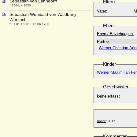
Sebastian von Lehndorff
Eltern
* 1564; + 1620
Vater:
M
Sebastian Wunibald von Waldburg-
Wurzach
* 31.01.1636; + 15.06.1700
Ehen
Sebastiao von Portugal (Sebastian I. von
Ehen / Beziehungen:
Portugal)
Partner
* 20.01.1554; + 04.08.1578
Werner Christian Ado
Selma Emilie Sophie Bertha von
Gronsfeld-Diepenbroick
* 21.01.1844; + 26.03.1903
Kinder
Selma Thusnelda von Dörnberg, Freiin
Werner Maximilian Fer
* 06.07.1797; + 28.01.1869
Semiramide Appiano (Semiramide d'
Geschwister
Appiano)
* 1464; + 09.03.1523
keine erfasst
Seraphine Bao
* 17.10.2002;
Serena Stanhope (Hon. Serena Stanhope)
* 01.05.1970;
Docnr:
13316
Sergei Alexandrowitsch Romanow
* 10.05.1857; + 17.02.1905
Kommentar