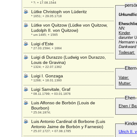
* ?; + 17.08.1544
persö
Lütke Christoph von Lüderitz
Urkundlic
* 1651; + 29.05.1718
Eheschli
Lütke von Quitzow (Lüdke von Quitzow,
NN:
Ludolph II. von Quitzow)
Kinder,
* um 1495; + 1565
darunter U
Hermann v
Luigi d'Este
Dankward 
* 27.03.1594; + 1664
Todesart:
Luigi di Durazzo (Ludwig von Durazzo,
Louis de Gravina)
* 1324; + 22.07.1362
Eltern
Luigi I. Gonzaga
Vater:
* 1268; + 18.01.1360
Mutter:
Luigi Sanvitale, Graf
* 08.11.1799; + 03.01.1876
Ehen
Luis Alfonso de Borbón (Louis de
Ehen / Be
Bourbon)
* 25.04.1974;
Luis Antonio Cardinal di Borbone (Luis
Kinde
Antonio Jaime de Borbón y Farnesio)
* 25.07.1727; + 07.08.1785
Ulrich II.