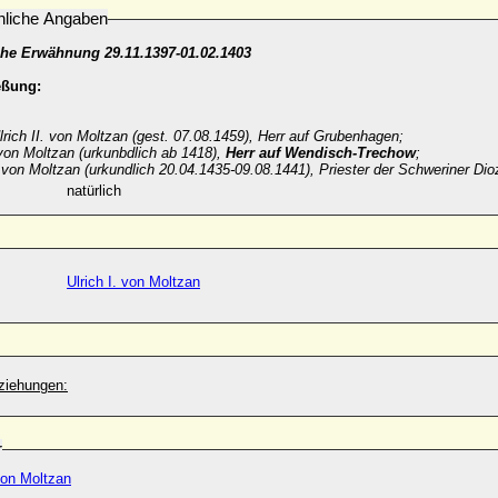
nliche Angaben
he Erwähnung 29.11.1397-01.02.1403
eßung:
lrich II. von Moltzan (gest. 07.08.1459), Herr auf Grubenhagen;
on Moltzan (urkunbdlich ab 1418),
Herr auf Wendisch-Trechow
;
von Moltzan (urkundlich 20.04.1435-09.08.1441), Priester der Schweriner Di
natürlich
Ulrich I. von Moltzan
ziehungen:
r
 von Moltzan