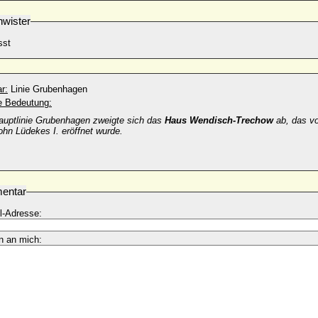
wister
sst
r:
Linie Grubenhagen
he Bedeutung:
auptlinie Grubenhagen zweigte sich das
Haus Wendisch-Trechow
ab, das v
hn Lüdekes I. eröffnet wurde.
entar
l-Adresse:
n an mich: