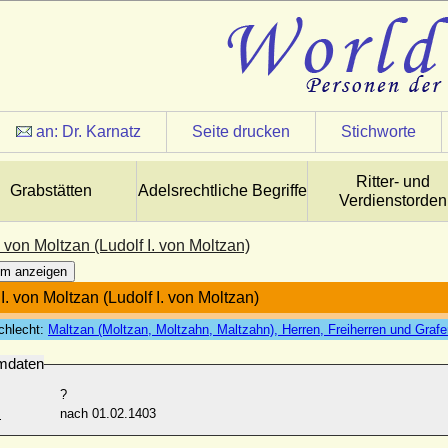
an:
Dr. Karnatz
Seite drucken
Stichworte
Ritter- und
Grabstätten
Adelsrechtliche Begriffe
Verdienstorden
 von Moltzan (Ludolf I. von Moltzan)
m anzeigen
. von Moltzan (Ludolf I. von Moltzan)
chlecht:
Maltzan (Moltzan, Moltzahn, Maltzahn), Herren, Freiherren und Graf
mdaten
?
:
nach 01.02.1403