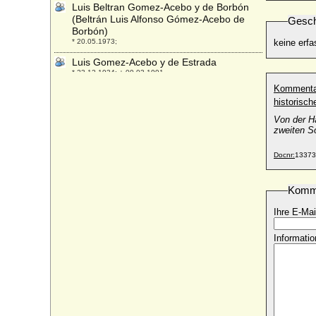
Luis Beltran Gomez-Acebo y de Borbón
(Beltrán Luis Alfonso Gómez-Acebo de
Gesch
Borbón)
* 20.05.1973;
keine erfa
Luis Gomez-Acebo y de Estrada
* 23.12.1934; + 09.03.1991
Kommenta
Luis I. Felipe von Spanien (Ludwig I.
historisc
Philipp von Spanien)
* 25.08.1707; + 31.08.1724
Von der H
zweiten So
Luis I. von Portugal (Ludwig I. von
Portugal)
Docnr:
13373
* 31.10.1838; + 19.10.1889
Luis María Gonzaga de Casanova-
Komm
Cárdenas y Barón
* 24.04.1950;
Ihre E-Mai
Luisa Christina di Savoia-Carignano (Luisa
Christina von Savoyen)
Informatio
* 01.08.1627; + 07.07.1689
Luisa di Borbone-Due Sicilie (Luise von
Neapel-Sizilien)
* 21.01.1855; + 23.02.1874
Luisa Dorothea von Korff