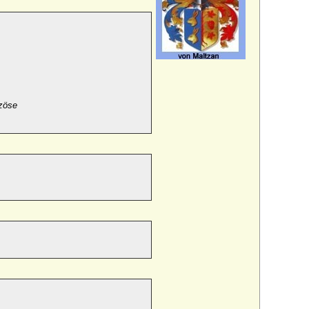
ozöse