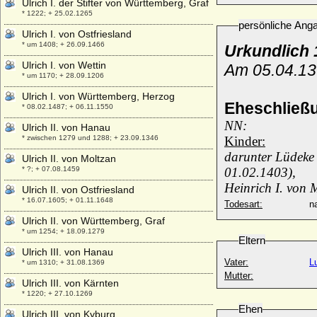
Ulrich I. der Stifter von Württemberg, Graf
* 1222; + 25.02.1265
persönliche Ang
Ulrich I. von Ostfriesland
* um 1408; + 26.09.1466
Urkundlich 
Ulrich I. von Wettin
Am 05.04.13
* um 1170; + 28.09.1206
Ulrich I. von Württemberg, Herzog
Eheschließ
* 08.02.1487; + 06.11.1550
NN:
Ulrich II. von Hanau
* zwischen 1279 und 1288; + 23.09.1346
Kinder:
darunter Lüdeke 
Ulrich II. von Moltzan
* ?; + 07.08.1459
01.02.1403),
Heinrich I. von
Ulrich II. von Ostfriesland
* 16.07.1605; + 01.11.1648
Todesart:
na
Ulrich II. von Württemberg, Graf
* um 1254; + 18.09.1279
Eltern
Ulrich III. von Hanau
Vater:
L
* um 1310; + 31.08.1369
Mutter:
Ulrich III. von Kärnten
* 1220; + 27.10.1269
Ehen
Ulrich III. von Kyburg