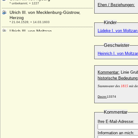
* unbekannt; + 1227
Ehen / Beziehungen:
Ulrich III. von Mecklenburg-Güstrow,
Herzog
Kinder
* 21.04.1528; + 14.03.1603
Lüdeke I. von Moltzan 
Ulrich III. von Moltzan
* um 1520; + 05.04.1571
Ulrich III. von Pfirt
Geschwister
* 1281; + 11.03.1324
Heinrich I. von Moltza
Ulrich III. von Württemberg, Graf
* nach 1286; + 11.07.1344
Ulrich IV. von Hanau
Kommentar:
Linie Gr
* zwischen 1330 und 1340; + 16.09.1380
historische Bedeutung
Ulrich IV. von Württemberg, Graf
Stammvater des
1815
mit de
* nach 1315; + 1366
Docnr:
13374
Ulrich Kinsky von Wchinitz und Tettau,
Fürst
* 15.08.1893; + 19.12.1938
Kommentar
Ulrich Otto II. von Dewitz, Generalleutnant
Ihre E-Mail-Adresse:
* 14.06.1671; + 05.06.1723
Ulrich Prinz zu Wied
Information an mich:
* 12.06.1931;