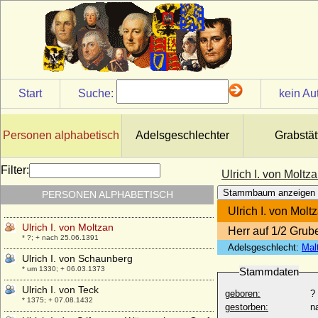
(Ulrik Frederik Gyldenløve)
* 20.07.1638; + 17.04.1704
Ulrich Friedrich von Stiern, Freiherr
* 29.06.1740; + 18.09.1796
Ulrich Hans von Blücher
* 02.04.1624; + 16.03.1679
Start
Suche:
kein Au
Ulrich Hans von Blücher auf Rosenow
* 1691; + 19.04.1758
Ulrich I. von Hanau
Personen alphabetisch
Adelsgeschlechter
Grabstät
* um 1250/1255; + 17.09.1305
Ulrich I. von Leuchtenberg
Filter:
Ulrich I. von Moltz
* unbekannt; + 27.11.1334
Stammbaum anzeigen
PERSONEN ALPHABETISCH
Ulrich I. von Mecklenburg-Stargard
* 1365; + 08.04.1417
Ulrich I. von Molt
Ulrich I. von Moltzan
Herr auf 1/2 Gru
* ?; + nach 25.06.1391
Adelsgeschlecht:
Mal
Ulrich I. von Schaunberg
* um 1330; + 06.03.1373
Stammdaten
Ulrich I. von Teck
geboren:
?
* 1375; + 07.08.1432
gestorben:
n