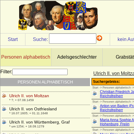
Ulrich I. von Schaunberg
* um 1330; + 06.03.1373
Ulrich I. von Teck
* 1375; + 07.08.1432
Ulrich I. der Stifter von Württemberg, Graf
* 1222; + 25.02.1265
Start
Suche:
kein Au
Ulrich I. von Ostfriesland
* um 1408; + 26.09.1466
Ulrich I. von Wettin
Personen alphabetisch
Adelsgeschlechter
Grabstät
* um 1170; + 28.09.1206
Ulrich I. von Württemberg, Herzog
Filter:
Ulrich II. von Moltz
* 08.02.1487; + 06.11.1550
PERSONEN ALPHABETISCH
Ulrich II. von Hanau
* zwischen 1279 und 1288; + 23.09.1346
Ulrich II. von Moltzan
* ?; + 07.08.1459
Ulrich II. von Ostfriesland
* 16.07.1605; + 01.11.1648
Ulrich II. von Württemberg, Graf
* um 1254; + 18.09.1279