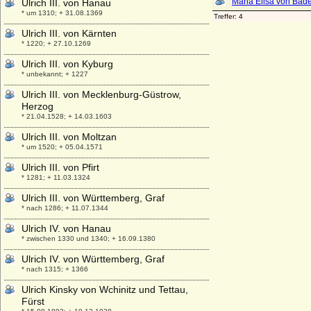
Ulrich III. von Hanau
* um 1310; + 31.08.1369
Ulrich III. von Kärnten
* 1220; + 27.10.1269
Ulrich III. von Kyburg
* unbekannt; + 1227
Ulrich III. von Mecklenburg-Güstrow,
Herzog
* 21.04.1528; + 14.03.1603
Ulrich III. von Moltzan
* um 1520; + 05.04.1571
Ulrich III. von Pfirt
* 1281; + 11.03.1324
Ulrich III. von Württemberg, Graf
* nach 1286; + 11.07.1344
Ulrich IV. von Hanau
* zwischen 1330 und 1340; + 16.09.1380
Ulrich IV. von Württemberg, Graf
* nach 1315; + 1366
Ulrich Kinsky von Wchinitz und Tettau,
Fürst