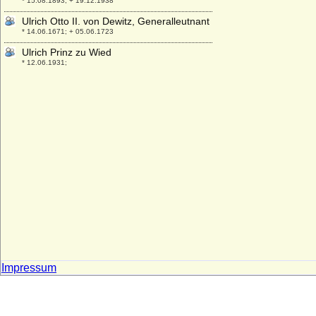
* 15.08.1893; + 19.12.1938
Ulrich Otto II. von Dewitz, Generalleutnant
* 14.06.1671; + 05.06.1723
Ulrich Prinz zu Wied
* 12.06.1931;
Ulrich V. von Hanau
* um 1370; + 1419
Ulrich V. von Württemberg (der
Vielgeliebte), Graf
* 1413; + 01.09.1480
Ulrich VI. von Rappoltstein (Urich IX. von
Rappoltstein)
* 1495; + 25.07.1531
Ulrich VII. von Moltzan
* ?; + nach 03.07.1640
Ulrich von Bismarck (Levin Ulrich von
Bismarck), königl.-preußischer
Generalmajor
Impressum
* 11.03.1844; + 26.10.1897
Ulrich von Bismarck (Ludolf Friedrich Edo
Kuno Ulrich v. Bismarck)
* 03.08.1904; + 1943