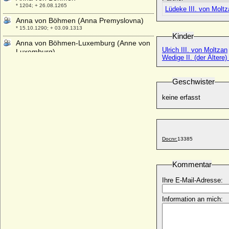
* 1204; + 26.08.1265
Lüdeke III. von Moltza
Anna von Böhmen (Anna Premyslovna)
* 15.10.1290; + 03.09.1313
Kinder
Anna von Böhmen-Luxemburg (Anne von
Ulrich III. von Moltzan
Luxemburg)
Wedige II. (der Ältere
* 11.05.1366; + 03.06.1394
Anna von Brandenburg
Geschwister
* 27.08.1487; + 03.05.1514
Anna von Brandenburg
keine erfasst
* 1462; + 1462
Anna von Brandenburg
* 1507; + 19.06.1567
Docnr:
13385
Anna von Brandenburg-Ansbach
* 05.05.1487; + 07.02.1539
Anna von Braunschweig-Göttingen
Kommentar
* 1390; + 10.08.1432
Ihre E-Mail-Adresse:
Anna von Braunschweig-Grubenhagen-
Einbeck
Information an mich:
* 1415; + 09.10.1474
Anna von Braunschweig-Lüneburg
* 06.12.1502; + 06.09.1568