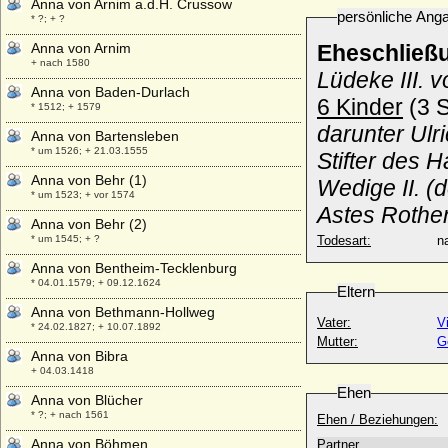
Anna von Arnim a.d.H. Crussow
persönliche Ang
* ?; + ?
Anna von Arnim
Eheschließ
+ nach 1580
Lüdeke III. v
Anna von Baden-Durlach
6 Kinder
(3 S
* 1512; + 1579
darunter Ulri
Anna von Bartensleben
* um 1526; + 21.03.1555
Stifter des 
Anna von Behr (1)
Wedige II. (d
* um 1523; + vor 1574
Astes Roth
Anna von Behr (2)
* um 1545; + ?
Todesart:
na
Anna von Bentheim-Tecklenburg
* 04.01.1579; + 09.12.1624
Eltern
Anna von Bethmann-Hollweg
Vater:
V
* 24.02.1827; + 10.07.1892
Mutter:
G
Anna von Bibra
+ 04.03.1418
Ehen
Anna von Blücher
* ?; + nach 1561
Ehen / Beziehungen:
Anna von Böhmen
Partner