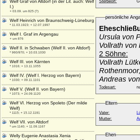
Welf Graf von Altdorf (in der Lit. auch: Welf
Sterbeort:
G
I.)
+ 03.09. um 825 (?)
persönliche Ang
Welf Heinrich von Braunschweig-Lüneburg
* 11.03.1923; + 12.07.1997
Eheschließ
Welf I. Graf im Argengau
Ursula von P
+ um 876
Vollrath von
Welf II. in Schwaben (Welf II. von Altdorf)
2 Söhne:
* 960/970; + 10.03.1030
Vollrath Lüt
Welf III. von Kärnten
* 1016; + 13.11.1055
Rothenmoor,
Welf IV. (Welf I. Herzog von Bayern)
Andreas von 
* 1030; + 09.11.1101
Todesart:
na
Welf V. (Welf II. von Bayern)
* 1073; + 24.09.1120
Welf VI. Herzog von Spoleto (Der milde
Eltern
Welf)
Vater:
Lü
* 1115; + 15.12.1191
Mutter:
A
Welf VII. von Altdorf
* um 1140; + 11.09.1167
Ehen
Welly Eugenie Anastasia Xenia