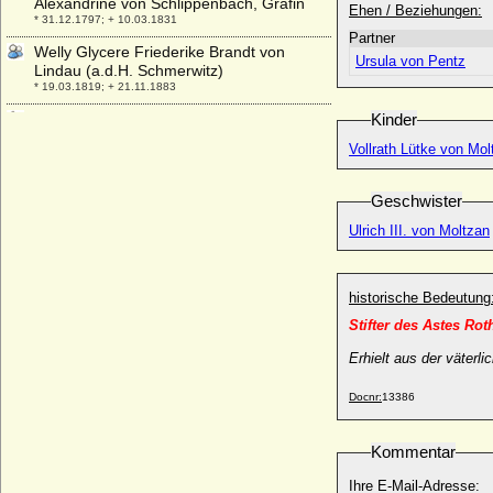
Alexandrine von Schlippenbach, Gräfin
Ehen / Beziehungen:
* 31.12.1797; + 10.03.1831
Partner
Welly Glycere Friederike Brandt von
Ursula von Pentz
Lindau (a.d.H. Schmerwitz)
* 19.03.1819; + 21.11.1883
Wenemar von Fürstenberg-Herdringen,
Kinder
Graf
Vollrath Lütke von Mol
* 07.08.1897; + 15.12.1972
Wentworth Frances Hope-Johnstone
Geschwister
* 1882; + 26.06.1964
Ulrich III. von Moltzan
Wenzel Anton von Kaunitz-Rietberg, Fürst
* 02.02.1711; + 27.06.1794
Wenzel Eusebius von Lobkowicz (Václav
historische Bedeutung
Eusebius von Lobkovicz), Fürst
* 20.01.1609; + 22.04.1677
Stifter des Astes Ro
Wenzel Ferdinand von Lobkowicz, Fürst
Erhielt aus der väterl
* 16.01.1723; + 22.01.1739
Wenzel I. von Böhmen (Vaclav I.)
Docnr:
13386
* 1205; + 23.09.1253
Wenzel I. von Sachsen-Wittenberg
Kommentar
* um 1337; + 15.05.1388
Ihre E-Mail-Adresse: