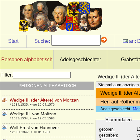
Warwara Sergejewna Gagarina, Fürstin
* 22.01.1825; + 19.06.1893
Wassilij Alexandrowitsch Romanow
* 24.06.1907; + 23.06.1989
Wassili I. Dmitrijewitsch von Moskau
* 30.12.1371; + 27.02.1425
Start
Suche:
an:
D
Wassilij III. Iwanowitsch Moskowskij
* 25.03.1479; + 03.12.1533
Wassilij Segejewitsch Trubezkoj
Personen alphabetisch
Adelsgeschlechter
Grabstät
* 24.03.1776; + 10.02.1841
Wassilissa Melentjowa
Filter:
Wedige II. (der Ält
+ unbekannt
Stammbaum anzeigen
PERSONEN ALPHABETISCH
Wedige I. von Moltzan
* ?; + 17.09.1526
Wedige II. (der Äl
Wedige II. (der Ältere) von Moltzan
Herr auf Rothenm
* 1534/1535; + vor 19.04.1570
Adelsgeschlecht:
Mal
Wedige III. von Moltzan
* 1533/1534; + vor 12.05.1593
Stammdaten
Welf Ernst von Hannover
geboren:
1
* 25.01.1947; + 10.01.1981
gestorben:
v