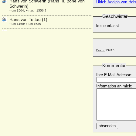
Hans von Schwerin (Hans III. Bone von
Ulrich Adolph von Hols
Schwerin)
* um 1504; + nach 1556 ?
Geschwister
Hans von Tettau (1)
* um 1460; + um 1535
keine erfasst
Hans von Tettau (2)
* 1540 (1548); + 21.06.1598
Hans von Tettau (Johann von Tettau)
Docnr:
13415
* ?; + 1631
Hans von Veltheim (Hans der Ältere von
Veltheim, Hans III. von Veltheim)
Kommentar
* um 1360; + vor 03.08.1415
Ihre E-Mail-Adresse:
Hans von Wallenrodt (Johann von
Wallenrodt)
Information an mich:
* 21.07.1580; + 1639
Hans von Werder (Johann XXVII. Georg
Christoph Gottlieb von Werder)
* 13.05.1783; + 23.05.1854
Hans von Zieten auf Dechtow
* ?; + nach 1583
absenden
Hans Waldemar von Wulffen
* 14.10.1864; + 1942