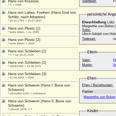
Hans von Krassow
Sterbeort:
F
* ?; + 1564
Hans von Labes, Freiherr (Hans Graf von
persönliche Ang
Schlitz, nach Adoption)
* 01.01.1763; + 25.07.1831
Eheschließung
Lübz:
Margrethe von Bülow 
Hans von Ploetz (1)
Sohn:
* keine Daten; + ca. 1585
Ulrich Adolph von Ho
Todesart:
na
Hans von Ploetz (2)
* keine Daten; + 1629
Hans von Schlieben (1)
Eltern
* ?; + vor 28.10.1516
Vater:
H
Hans von Schlieben (2)
Mutter:
I
* 1528/1529; + 15.08.1570
Hans von Schlieben (3)
Ehen
* 21.04.1603; + 1640
Hans von Schwerin (Hans I. Bone von
Ehen / Beziehungen:
Schwerin)
Partner
* urkundlich 1410; + unbekannt
Margrethe von Bülow
Hans von Schwerin (Hans II. Bone von
Schwerin)
* urkundl. 1475; + ?
Kinder