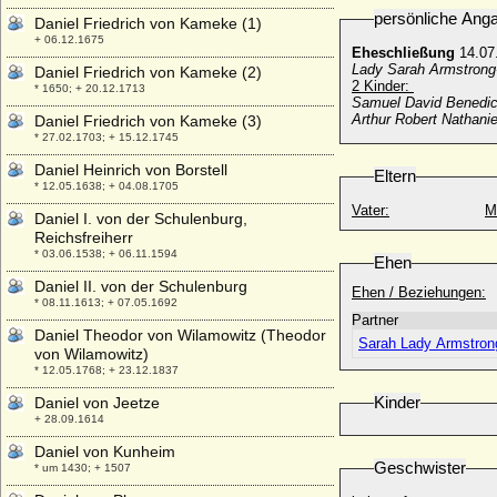
persönliche Ang
Daniel Friedrich von Kameke (1)
+ 06.12.1675
Eheschließung
14.07
Lady Sarah Armstrong
Daniel Friedrich von Kameke (2)
2 Kinder:
* 1650; + 20.12.1713
Samuel David Benedict
Arthur Robert Nathanie
Daniel Friedrich von Kameke (3)
* 27.02.1703; + 15.12.1745
Daniel Heinrich von Borstell
Eltern
* 12.05.1638; + 04.08.1705
Vater:
M
Daniel I. von der Schulenburg,
Reichsfreiherr
* 03.06.1538; + 06.11.1594
Ehen
Daniel II. von der Schulenburg
Ehen / Beziehungen:
* 08.11.1613; + 07.05.1692
Partner
Daniel Theodor von Wilamowitz (Theodor
Sarah Lady Armstron
von Wilamowitz)
* 12.05.1768; + 23.12.1837
Kinder
Daniel von Jeetze
+ 28.09.1614
Daniel von Kunheim
Geschwister
* um 1430; + 1507