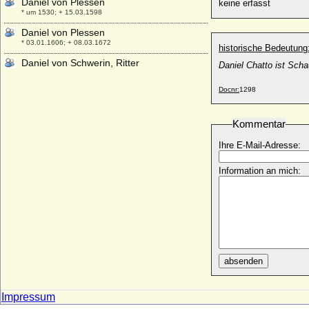
Daniel von Plessen
keine erfasst
* um 1530; + 15.03.1598
Daniel von Plessen
* 03.01.1606; + 08.03.1672
historische Bedeutung
Daniel von Schwerin, Ritter
Daniel Chatto ist Scha
+ 1262
Docnr:
1298
Daniel von Tettau (1)
* ?; + 1615
Daniel von Tettau (2)
Kommentar
* 1609; + 1647
Ihre E-Mail-Adresse:
Daniel von Tettau (3), Generalleutnant
* 06.04.1670; + 11.09.1709
Information an mich:
Daniel Westling (Prinz Daniel von
Schweden)
* 15.09.1973;
Daniil Alexandrowitsch von Moskau
(Daniel der Heilige von Moskau)
* 1261; + 04.03.1303
absenden
Danilo I. Petrovic Njegos (Daniel I. von
Montenegro)
* 1670; + 11.01.1735
Impressum