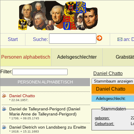
* 22.08.1883; + 25.03.1970
Dagmar von Dänemark (Margarete von
Böhmen, Marketa)
* 1186; + 24.05.1212
Dagmar von Dänemark (Maria
Fjodorowna)
* 26.11.1847; + 13.10.1928
Start
Suche:
an:
D
Damian Njegos
* 1676; + unbekannt
Personen alphabetisch
Adelsgeschlechter
Grabstät
Damian Waldbott von Bassenheim,
Freiherr
* 02.04.1577; + 21.11.1640
Filter:
Daniel Chatto
Daniel Bodo von der Schulenburg,
Stammbaum anzeigen
PERSONEN ALPHABETISCH
Reichsgraf
* 21.12.1662; + 15.12.1732
Daniel Chatto
Daniel Chatto
Adelsgeschlecht:
* 22.04.1957;
Stammdaten
Daniel de Talleyrand-Perigord (Daniel
Marie Anne de Talleyrand-Perigord)
geboren:
2
* 1706; + 09.05.1745
Geburtsort:
L
Daniel Dietrich von Landsberg zu Erwitte
* 1618; + 15.11.1683