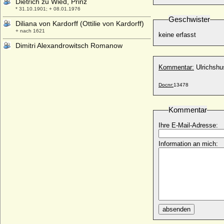
Dietrich zu Wied, Prinz
* 31.10.1901; + 08.01.1976
Geschwister
Diliana von Kardorff (Ottilie von Kardorff)
+ nach 1621
keine erfasst
Dimitri Alexandrowitsch Romanow
* 15.08.1901; + 07.07.1980
Dimitri Konstantinowitsch Romanow
Kommentar:
Ulrichshu
* 01.06.1860; + 30.01.1919
Docnr:
13478
Dimitri Pawlowitsch Romanow
* 18.09.1891; + 05.03.1942
Kommentar
Dimitri Romanowitsch Romanow
* 17.05.1926;
Ihre E-Mail-Adresse:
Dinis I. von Portugal (Diniz I., Dionysius I.)
* 09.10.1261; + 07.01.1325
Information an mich:
Dinnies von der Osten
* 21.05.1929;
Ditlev Brockdorff
* 1600; + 1670
Ditlev Reventlow (Ditlev von Reventlow)
* 04.04.1600; + 13.08.1664
absenden
Djordje Petrovic, genannt Kara Djordje