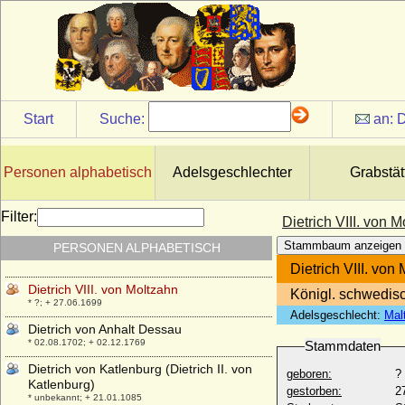
Dietrich VI. von Moltzan
* zwischen 1584-1588; + vor Juni 1635
Dietrich VI. von Manderscheid-Schleiden
(Dietrich VI. von Manderscheid-Virneburg)
* 1538; + 01.03.1593
Dietrich VII. Vitzthum von Eckstädt
Start
Suche:
an:
D
* 22.05.1544; + 21.04.1612
Dietrich VII. von Cleve, genannt von
Meißen (Dietrich V.)
Personen alphabetisch
Adelsgeschlechter
Grabstät
* 1226; + 18.03.1275
Dietrich VII. von Holland
Filter:
Dietrich VIII. von 
* um 1163; + 04.11.1203
Stammbaum anzeigen
PERSONEN ALPHABETISCH
Dietrich VIII. von Cleve (Dietrich VI.)
* 1256; + 28.09.1305
Dietrich VIII. von
Dietrich VIII. von Moltzahn
Königl. schwedis
* ?; + 27.06.1699
Adelsgeschlecht:
Mal
Dietrich von Anhalt Dessau
* 02.08.1702; + 02.12.1769
Stammdaten
Dietrich von Katlenburg (Dietrich II. von
geboren:
?
Katlenburg)
gestorben:
2
* unbekannt; + 21.01.1085