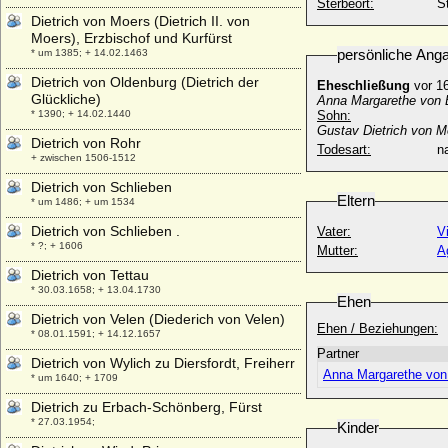
Sterbeort:
S
Dietrich von Moers (Dietrich II. von
Moers), Erzbischof und Kurfürst
persönliche Ang
* um 1385; + 14.02.1463
Dietrich von Oldenburg (Dietrich der
Eheschließung
vor 1
Glückliche)
Anna Margarethe von B
* 1390; + 14.02.1440
Sohn:
Gustav Dietrich von Mo
Dietrich von Rohr
Todesart:
na
+ zwischen 1506-1512
Dietrich von Schlieben
Eltern
* um 1486; + um 1534
Dietrich von Schlieben .
Vater:
V
* ?; + 1606
Mutter:
A
Dietrich von Tettau
* 30.03.1658; + 13.04.1730
Ehen
Dietrich von Velen (Diederich von Velen)
Ehen / Beziehungen:
* 08.01.1591; + 14.12.1657
Partner
Dietrich von Wylich zu Diersfordt, Freiherr
Anna Margarethe von 
* um 1640; + 1709
Dietrich zu Erbach-Schönberg, Fürst
* 27.03.1954;
Kinder