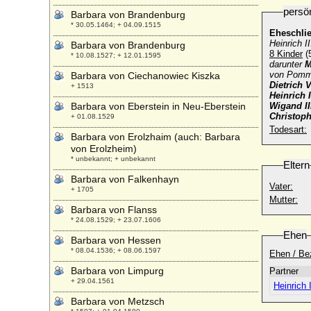
persö
Barbara von Brandenburg
* 30.05.1464; + 04.09.1515
Eheschli
Heinrich I
Barbara von Brandenburg
8 Kinder
(
* 10.08.1527; + 12.01.1595
darunter
M
von Pomme
Barbara von Ciechanowiec Kiszka
Dietrich 
+ 1513
Heinrich 
Barbara von Eberstein in Neu-Eberstein
Wigand II
Christoph
+ 01.08.1529
Todesart:
Barbara von Erolzhaim (auch: Barbara
von Erolzheim)
* unbekannt; + unbekannt
Eltern
Barbara von Falkenhayn
Vater:
+ 1705
Mutter:
Barbara von Flanss
* 24.08.1529; + 23.07.1606
Ehen
Barbara von Hessen
* 08.04.1536; + 08.06.1597
Ehen / Be
Barbara von Limpurg
Partner
+ 29.04.1561
Heinrich 
Barbara von Metzsch