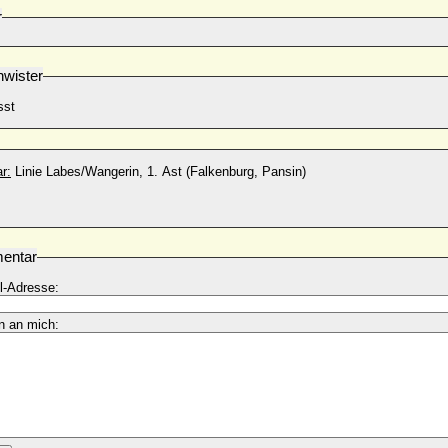
r
wister
sst
r:
Linie Labes/Wangerin, 1. Ast (Falkenburg, Pansin)
entar
l-Adresse:
n an mich: