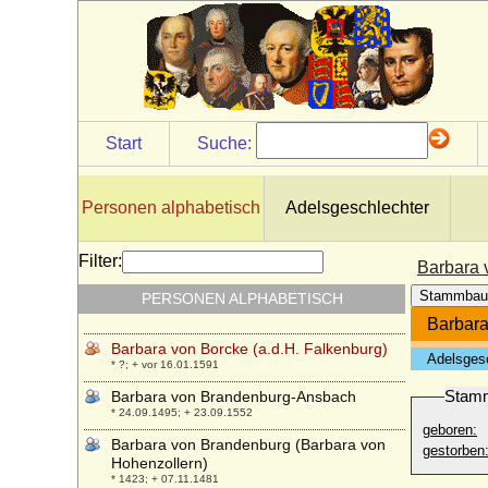
Barbara Sibylla von Krahwinkel
* keine Daten; + keine Daten
Barbara Sophie von Brandenburg
* 16.11.1584; + 13.02.1636
Barbara von Abensberg
* 1398; + 02.11.1448
Start
Suche:
Barbara von Arnim
* 1554; + 22.08.1607
Personen alphabetisch
Adelsgeschlechter
Barbara von Auer (Barbara Anna von
Auer)
* keine Daten; + keine Daten
Filter:
Barbara 
Barbara von Beerwald (Barbara von
Stammbau
PERSONEN ALPHABETISCH
Berwald)
* ?; + nach 1535
Barbara
Barbara von Borcke (a.d.H. Falkenburg)
Adelsges
* ?; + vor 16.01.1591
Stam
Barbara von Brandenburg-Ansbach
* 24.09.1495; + 23.09.1552
geboren:
Barbara von Brandenburg (Barbara von
gestorben
Hohenzollern)
* 1423; + 07.11.1481