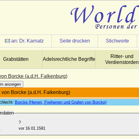
an:
Dr. Karnatz
Seite drucken
Stichworte
Ritter- und
Grabstätten
Adelsrechtliche Begriffe
Verdienstorden
von Borcke (a.d.H. Falkenburg)
m anzeigen
 von Borcke (a.d.H. Falkenburg)
chlecht:
Borcke (Herren, Freiherren und Grafen von Borcke)
mdaten
?
:
vor 16.01.1591