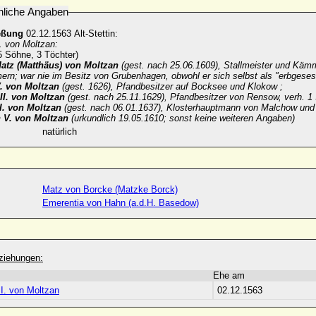
nliche Angaben
eßung
02.12.1563 Alt-Stettin:
I. von Moltzan:
5 Söhne, 3 Töchter)
atz (Matthäus) von Moltzan
(gest. nach 25.06.1609), Stallmeister und Kämm
rn; war nie im Besitz von Grubenhagen, obwohl er sich selbst als "erbgese
V. von Moltzan
(gest. 1626), Pfandbesitzer auf Bocksee und Klokow ;
III. von Moltzan
(gest. nach 25.11.1629), Pfandbesitzer von Rensow, verh. 1
I. von Moltzan
(gest. nach 06.01.1637), Klosterhauptmann von Malchow und 
 V. von Moltzan
(urkundlich 19.05.1610; sonst keine weiteren Angaben)
natürlich
Matz von Borcke (Matzke Borck)
Emerentia von Hahn (a.d.H. Basedow)
ziehungen:
Ehe am
II. von Moltzan
02.12.1563