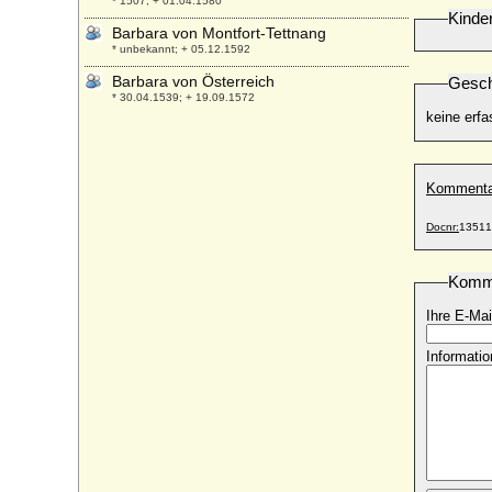
* 1507; + 01.04.1580
Kinde
Barbara von Montfort-Tettnang
* unbekannt; + 05.12.1592
Barbara von Österreich
Gesch
* 30.04.1539; + 19.09.1572
keine erfa
Barbara von Pfuel (Barbara von Pfuhl)
* ?; + 02.09.1637
Barbara von Polen (Barbara Polska,
Kommenta
Barbara Jagiellonka)
* 15.07.1478; + 15.02.1534
Docnr:
13511
Barbara von Portugal
* 04.12.1711; + 27.08.1758
Komm
Barbara von Preußen
* 02.08.1920; + 31.05.1994
Ihre E-Mai
Barbara von Rottal
Informatio
* 1500; + 31.03.1550
Barbara von Querfurt
* um 1480/1485; + 23.01.1511
Barbara von Sachsen-Wittenberg
* 1405; + 10.10.1465
Barbara von Schlesien-Liegnitz