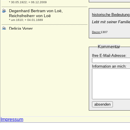
* 30.05.1922; + 06.12.2009
Degenhard Bertram von Loë,
historische Bedeutung
Reichsfreiherr von Loë
* um 1610; + 04.01.1689
Lebt mit seiner Famil
Delicia Vyner
Docnr:
1307
* 12.05.1813; + 29.01.1890
Denise Lines-Roberts
+ 12.05.1974
Kommentar
Denise Shorto
Ihre E-Mail-Adresse:
* 23.12.1942;
Information an mich:
Denyse de Muralt (Denise Henriette von
Muralt)
* 14.12.1923; + 25.04.2005
Desiderata (Gerperga)
+ unbekannt
Désirée Clary (Desideria von Schweden
und Norwegen)
absenden
* 08.11.1777; + 17.12.1860
Désirée von Preußen
Impressum
* 13.07.1961;
Despina Vukovic