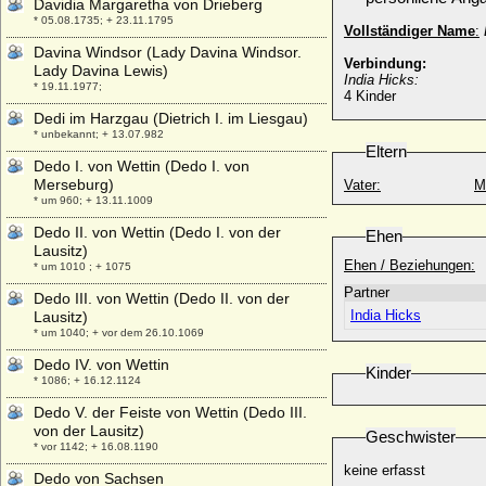
Davidia Margaretha von Drieberg
* 05.08.1735; + 23.11.1795
Vollständiger Name
:
Davina Windsor (Lady Davina Windsor.
Verbindung:
Lady Davina Lewis)
India Hicks:
* 19.11.1977;
4 Kinder
Dedi im Harzgau (Dietrich I. im Liesgau)
* unbekannt; + 13.07.982
Eltern
Dedo I. von Wettin (Dedo I. von
Merseburg)
Vater:
M
* um 960; + 13.11.1009
Dedo II. von Wettin (Dedo I. von der
Ehen
Lausitz)
Ehen / Beziehungen:
* um 1010 ; + 1075
Partner
Dedo III. von Wettin (Dedo II. von der
India Hicks
Lausitz)
* um 1040; + vor dem 26.10.1069
Dedo IV. von Wettin
Kinder
* 1086; + 16.12.1124
Dedo V. der Feiste von Wettin (Dedo III.
von der Lausitz)
Geschwister
* vor 1142; + 16.08.1190
keine erfasst
Dedo von Sachsen