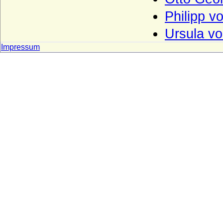
Freiherren und Grafen)
Philipp v
Stael von Holstein (auch Staël von
Holstein), Freiherren
Ursula vo
Stammer (Die Herren von Stammer)
Impressum
Starhemberg
Staufer
Sternberg
Strachwitz (Freiherren und Grafen von
Strachwitz)
Syberg (Herren, Freiherren und Grafen
von Syberg)
Sydow
Széchenyi
Tettau (Herren von Tettau, Freiherren von
Tettau)
Thümen (Herren von Thümen)