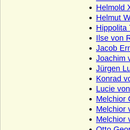
Freiherren von Schrötter-Stutterheim)
Helmold X
Schulenburg (Herren, Reichsfreiherren,
Helmut W
Reichsgrafen, preußische Grafen)
Schulte (Schulte von der Lühe)
Hippolita
Schwäbische Welfen (Ältere Welfen)
Ilse von 
Schwarzenberg
Jacob Er
Seckendorff (Herren, Freiherren und
Joachim 
Grafen von Seckendorff)
Jürgen L
Sedlnitzky (böhmischer Herrenstand,
Freiherren, Grafen, Reichsgrafen)
Konrad v
Seherr-Thoß (Freiherren und Grafen von
Lucie vo
Seherr-Thoß)
Melchior 
Seydlitz (Seidlitz), Herren von
Melchior 
Smirický von Smirice
Spanheimer (Sponheimer)
Melchior 
Sparre, Sparre-Kroneberg (Herren,
Otto Geor