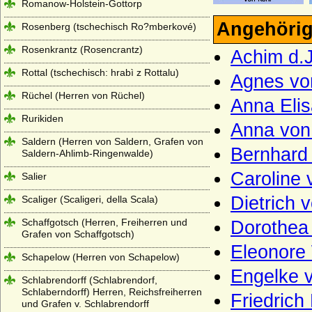
Romanow-Holstein-Gottorp
Angehörig
Rosenberg (tschechisch Ro?mberkové)
Rosenkrantz (Rosencrantz)
Achim d.J
Rottal (tschechisch: hrabì z Rottalu)
Agnes vo
Rüchel (Herren von Rüchel)
Anna Eli
Rurikiden
Anna von
Saldern (Herren von Saldern, Grafen von
Bernhard 
Saldern-Ahlimb-Ringenwalde)
Caroline 
Salier
Dietrich 
Scaliger (Scaligeri, della Scala)
Schaffgotsch (Herren, Freiherren und
Dorothea
Grafen von Schaffgotsch)
Eleonore 
Schapelow (Herren von Schapelow)
Engelke 
Schlabrendorff (Schlabrendorf,
Schlaberndorff) Herren, Reichsfreiherren
Friedrich
und Grafen v. Schlabrendorff