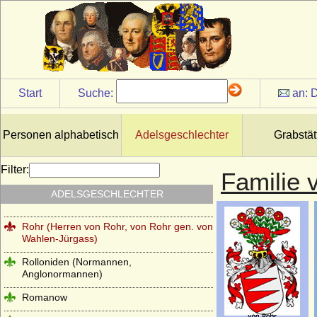
Reinhardt (Reinhard, Reinhard), Herren
von Reinhardt
Reventlow
Ribbeck (Herren von Ribbeck)
Riedesel (zu Bellersheim, Camberg und
Start
Suche:
an:
D
Eisenbach), letztere Reichsfreiherren
Robertiner (Les Robertiens, Rupertiner)
Personen alphabetisch
Adelsgeschlechter
Grabstät
Rochow (Familie von Rochow)
Roebel (Röbel)
Filter:
Familie 
Roedern (Rödern), Herren,
ADELSGESCHLECHTER
Reichsfreiherren, Freiherren und Grafen
Rohr (Herren von Rohr, von Rohr gen. von
Wahlen-Jürgass)
Rolloniden (Normannen,
Anglonormannen)
Romanow