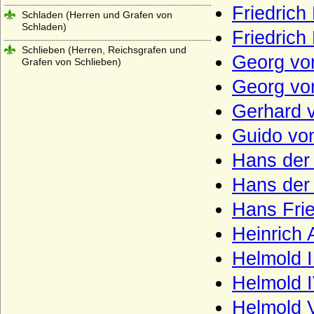
Friedrich
Schladen (Herren und Grafen von
Schladen)
Friedrich
Schlieben (Herren, Reichsgrafen und
Georg vo
Grafen von Schlieben)
Georg vo
Schlippenbach (Herren, Freiherren und
Grafen von Schlippenbach)
Gerhard 
Schlüsselberg (Herren von Schlüsselberg)
Guido vo
Schmeling (Herren von Schmeling)
Hans der
Schmettau (Schmettow), Reichsfreiherren
und Reichsgrafen von Schmettau
Hans der 
Schönberg (Herren und Freiherren von
Hans Frie
Schönberg)
Heinrich
Schöning (Herren von Schöning)
Helmold I
Schomberg (Schönburg auf Wesel,
Schönberg auf Wesel, Schonburg),
Helmold I
Herren, Reichsgrafen
Helmold V
Schrötter (Freiherren von Schrötter,