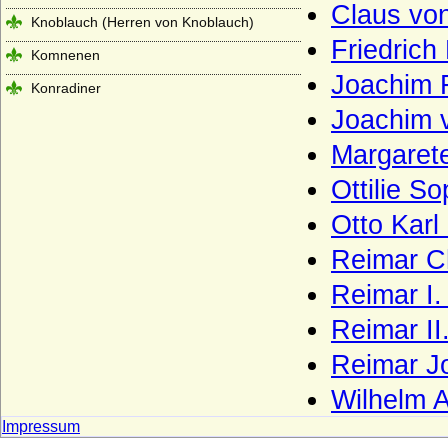
Claus von
Knoblauch (Herren von Knoblauch)
Friedrich
Komnenen
Joachim F
Konradiner
Joachim 
Köller (Adelsfamilie von Köller)
Margarete
Königsegg (Freiherren und Grafen von
Königsegg)
Ottilie S
Königsmarck
Otto Karl
Koppelow (Herren von Koppelow)
Reimar Ch
Korff (von Korff gen. Schmising, von Korff
gen. Schmising-Kerssenbrock)
Reimar I.
Kottwitz (Herren und Freiherren von
Reimar II
Kottwitz)
Reimar J
Krockow, Herren und preußische Grafen
Wilhelm A
Kröcher (Herren von Kröcher)
Impressum
Krusemarck (Herren von Krusemarck)