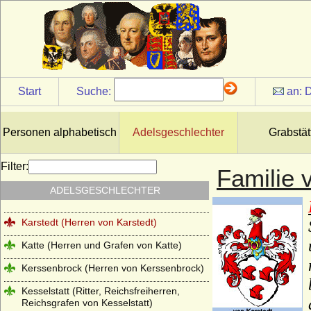
Jagiellonen
Jagow (Familie von Jagow)
Jasmund (Herren von Jasmund)
Jeetze (Herren von Jeetze)
Start
Suche:
an:
D
Kameke (Herren und Grafen von Kameke)
Kannacher (Herren von Kannacher)
Personen alphabetisch
Adelsgeschlechter
Grabstät
Kapetinger (Les Capétiens)
Filter:
Familie 
Kardorff (Herren von Kardorff)
ADELSGESCHLECHTER
Karolinger
Karstedt (Herren von Karstedt)
Katte (Herren und Grafen von Katte)
Kerssenbrock (Herren von Kerssenbrock)
Kesselstatt (Ritter, Reichsfreiherren,
Reichsgrafen von Kesselstatt)