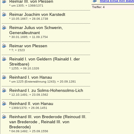
Reimar III. von Plessen
* um 1305; + 1368/1371
Reimar Joachim von Karstedt
* 10.05.1667; + 28.06.1738
Reimar Julius von Schwerin,
Generalleutnant
* 30.01.1695; + 11.09.1754
Reimar von Plessen
* ?; + 1523
Reinald I. von Geldern (Rainald I. der
Streitbare)
* 1255; + 09.10.1326
Reinhard I. von Hanau
* um 1225 (Ersterwähnung 1243); + 20.09.1281
Reinhard I. zu Solms-Hohensolms-Lich
* 12.10.1491; + 23.09.1562
Reinhard II. von Hanau
* 1369/1370; + 26.06.1451
Reinhard III. von Brederode (Reinoud III.
van Brederode , Reinald III. von
Brederode)
* 04.09.1492; + 25.09.1556