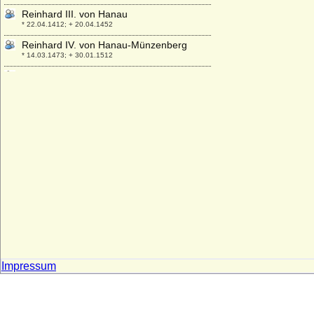
Reinhard III. von Hanau
* 22.04.1412; + 20.04.1452
Reinhard IV. von Hanau-Münzenberg
* 14.03.1473; + 30.01.1512
Reinhard Ludwig zu Solms-Hohensolms-
Lich, Fürst
* 17.09.1867; + 12.04.1951
Reinhard von Neipperg
* 30.07.1856; + 15.01.1919
Reinhold von Arnim (Wilhelm Eduard
Bernhard Reinhold von Arnim)
* 28.12.1831; + 28.01.1866
Reinholdine Frederikke Vilhelmine
Bardenfleth
* 18.04.1800; + 14.08.1890
Rembert Jobst von Kerssenbrock
* keine Daten; + keine Daten
Impressum
Renata von Lothringen
* 20.04.1544; + 22.05.1602
Renata von Österreich
* 02.01.1888; + 16.05.1935