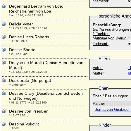
Sterbeort:
a
Degenhard Bertram von Loë,
Reichsfreiherr von Loë
persönliche Ang
* um 1610; + 04.01.1689
Delicia Vyner
Eheschließung:
* 12.05.1813; + 29.01.1890
Bertha von Morungen (
1 Tochter:
Denise Lines-Roberts
Mathilde von Wettin (
+ 12.05.1974
Todesart:
na
Denise Shorto
* 23.12.1942;
Eltern
Denyse de Muralt (Denise Henriette von
Muralt)
Vater:
T
* 14.12.1923; + 25.04.2005
Mutter:
I
Desiderata (Gerperga)
+ unbekannt
Ehen
Désirée Clary (Desideria von Schweden
Ehen / Beziehungen:
und Norwegen)
* 08.11.1777; + 17.12.1860
Partner
Bertha von Groitzsch
Désirée von Preußen
* 13.07.1961;
Despina Vukovic
Kinder
+ 1848