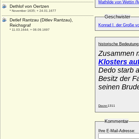
Mathilde von Wettin (M
Dethlof von Oertzen
* November 1635; + 24.01.1677
Geschwister
Detlef Rantzau (Ditlev Rantzau),
Reichsgraf
Konrad I. der Große v
* 11.03.1644; + 08.09.1697
Detlev von Arnim-Kröchlendorff
* 15.09.1878; + 01.02. 1947
historische Bedeutung
Zusammen m
Detlev von Reventlow (Ditlev von
Reventlow), Graf
Klosters au
* 28.10.1712; + 05.12.1783
Dedo starb a
Diana Marguerite von Bourbon-Parma
* 22.05.1932;
Besitz der 
Diana Spencer (Lady Diana Spencer)
seinen Brud
* 01.07.1961; + 31.08.1997
Diana Trotti
* unbekannt; + unbekannt
Docnr:
1311
Diana von Hagen
* 06.05.1972;
Kommentar
Diane de Dommartin (Diane de
Ihre E-Mail-Adresse:
Dompmartin)
* 20.09.1552; + nach dem 14.10.1625