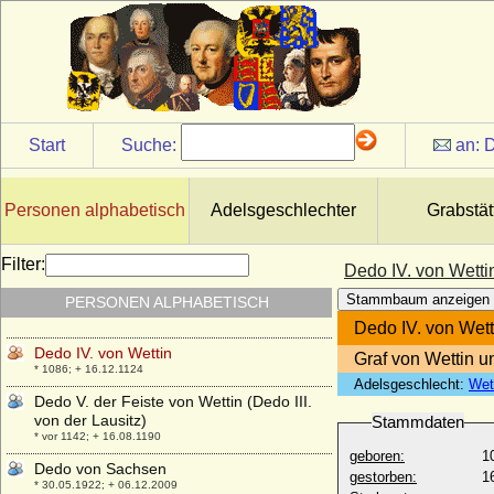
* 05.08.1735; + 23.11.1795
Davina Windsor (Lady Davina Windsor.
Lady Davina Lewis)
* 19.11.1977;
Dedi im Harzgau (Dietrich I. im Liesgau)
* unbekannt; + 13.07.982
Start
Suche:
an:
D
Dedo I. von Wettin (Dedo I. von
Merseburg)
* um 960; + 13.11.1009
Personen alphabetisch
Adelsgeschlechter
Grabstät
Dedo II. von Wettin (Dedo I. von der
Lausitz)
* um 1010 ; + 1075
Filter:
Dedo IV. von Wetti
Dedo III. von Wettin (Dedo II. von der
Stammbaum anzeigen
PERSONEN ALPHABETISCH
Lausitz)
* um 1040; + vor dem 26.10.1069
Dedo IV. von Wett
Dedo IV. von Wettin
Graf von Wettin u
* 1086; + 16.12.1124
Adelsgeschlecht:
Wet
Dedo V. der Feiste von Wettin (Dedo III.
von der Lausitz)
Stammdaten
* vor 1142; + 16.08.1190
geboren:
1
Dedo von Sachsen
gestorben:
1
* 30.05.1922; + 06.12.2009