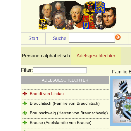
Borcke (Herren, Freiherren und Grafen
von Borcke)
Borghese
Borgia (span. Borja)
Borstell (Herren von Borstell)
Start
Suche:
Bosoniden
Bothmer (Herren, Freiherren und Grafen
Personen alphabetisch
Adelsgeschlechter
von Bothmer)
Bourbonen (Haus Bourbon, Maison
Filter:
Familie 
capétienne de Bourbon)
ADELSGESCHLECHTER
Brand (Neumark), Herren von Brand
Brandt von Lindau
Brauchitsch (Familie von Brauchitsch)
Braunschweig (Herren von Braunschweig)
Brause (Adelsfamilie von Brause)