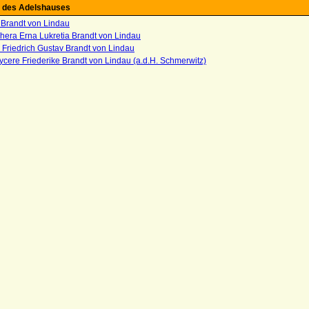
 des Adelshauses
 Brandt von Lindau
hera Erna Lukretia Brandt von Lindau
Friedrich Gustav Brandt von Lindau
ycere Friederike Brandt von Lindau (a.d.H. Schmerwitz)