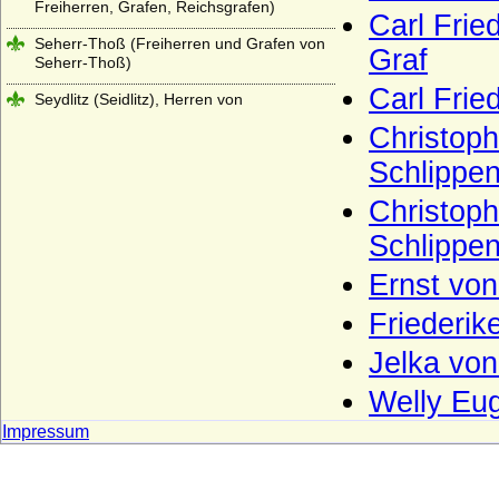
Freiherren, Grafen, Reichsgrafen)
Carl Frie
Seherr-Thoß (Freiherren und Grafen von
Graf
Seherr-Thoß)
Carl Frie
Seydlitz (Seidlitz), Herren von
Christoph
Smirický von Smirice
Schlippe
Spanheimer (Sponheimer)
Christoph
Sparre, Sparre-Kroneberg (Herren,
Freiherren und Grafen)
Schlippen
Stael von Holstein (auch Staël von
Ernst von
Holstein), Freiherren
Friederik
Stammer (Die Herren von Stammer)
Jelka von
Starhemberg
Staufer
Welly Eug
Impressum
Sternberg
Strachwitz (Freiherren und Grafen von
Strachwitz)