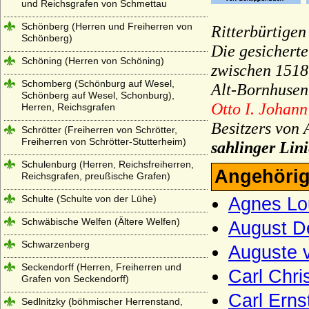
und Reichsgrafen von Schmettau
Schönberg (Herren und Freiherren von
Ritterbürtige
Schönberg)
Die gesichert
Schöning (Herren von Schöning)
zwischen 1518
Schomberg (Schönburg auf Wesel,
Alt-Bornhusen
Schönberg auf Wesel, Schonburg),
Otto I. Johann
Herren, Reichsgrafen
Besitzers von
Schrötter (Freiherren von Schrötter,
Freiherren von Schrötter-Stutterheim)
sahlinger Lini
Schulenburg (Herren, Reichsfreiherren,
Angehörig
Reichsgrafen, preußische Grafen)
Schulte (Schulte von der Lühe)
Agnes Lou
Schwäbische Welfen (Ältere Welfen)
August De
Schwarzenberg
Auguste v
Seckendorff (Herren, Freiherren und
Carl Chri
Grafen von Seckendorff)
Carl Erns
Sedlnitzky (böhmischer Herrenstand,