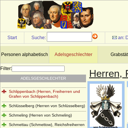
Salier
Scaliger (Scaligeri, della Scala)
Schaffgotsch (Herren, Freiherren und
Grafen von Schaffgotsch)
Schapelow (Herren von Schapelow)
Start
Suche:
an:
D
Schlabrendorff (Schlabrendorf,
Schlaberndorff) Herren, Reichsfreiherren
und Grafen v. Schlabrendorff
Personen alphabetisch
Adelsgeschlechter
Grabstät
Schladen (Herren und Grafen von
Schladen)
Filter:
Herren, 
Schlieben (Herren, Reichsgrafen und
ADELSGESCHLECHTER
Grafen von Schlieben)
Schlippenbach (Herren, Freiherren und
Grafen von Schlippenbach)
Schlüsselberg (Herren von Schlüsselberg)
Schmeling (Herren von Schmeling)
Schmettau (Schmettow), Reichsfreiherren