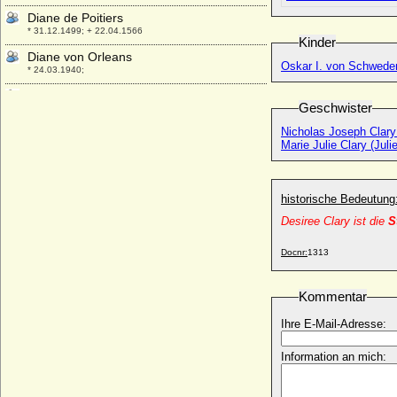
Diane de Poitiers
* 31.12.1499; + 22.04.1566
Kinder
Diane von Orleans
Oskar I. von Schwede
* 24.03.1940;
Diederich von Wylich (Dietrich von Wylich,
Geschwister
Dietrich von Wylack)
* ?; + 06.04.1476
Nicholas Joseph Clary
Marie Julie Clary (Juli
Diederich von Wylich (Dietrich von Wylich)
* 1493; + 1569
Diederich von Wylich zu Winnenthal und
historische Bedeutung
Pröbstinck (auch: Dietrich von Wylich zu
Winnenthal)
Desiree Clary ist die
S
* 1539; + 1583
Docnr:
1313
Diederike Eleonore von Zülow (a.d.F.
Flensdorf)
* 12.12.1736; + 01.01.1819
Kommentar
Diepold I. von Böhmen-Jamnitz (Depold,
Ihre E-Mail-Adresse:
Theobald I. von Böhmen)
+ 14.08.1167
Information an mich:
Dietlof von Arnim-Boitzenburg (Guido Adolf
Georg Dietlof von Arnim)
* 22.08.1867; + 15.04.1933