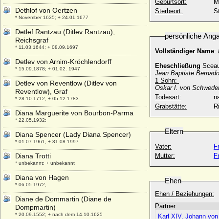
Geburtsort:
M
Dethlof von Oertzen
Sterbeort:
S
* November 1635; + 24.01.1677
Detlef Rantzau (Ditlev Rantzau),
persönliche Ang
Reichsgraf
* 11.03.1644; + 08.09.1697
Vollständiger Name
:
Detlev von Arnim-Kröchlendorff
Eheschließung
Sceau
* 15.09.1878; + 01.02. 1947
Jean Baptiste Bernado
1 Sohn:
Detlev von Reventlow (Ditlev von
Oskar I. von Schwede
Reventlow), Graf
Todesart:
na
* 28.10.1712; + 05.12.1783
Grabstätte:
R
Diana Marguerite von Bourbon-Parma
* 22.05.1932;
Eltern
Diana Spencer (Lady Diana Spencer)
* 01.07.1961; + 31.08.1997
Vater:
F
Diana Trotti
Mutter:
F
* unbekannt; + unbekannt
Diana von Hagen
Ehen
* 06.05.1972;
Ehen / Beziehungen:
Diane de Dommartin (Diane de
Partner
Dompmartin)
* 20.09.1552; + nach dem 14.10.1625
Karl XIV. Johann von