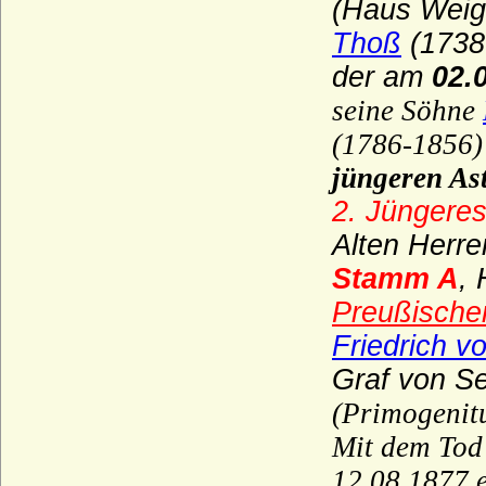
(Haus Weig
Velbrück (Aldenbrüggen gen. von
Velbrück; Altenbrück gen. von Velbrück),
Thoß
(1738
Freiherren, Grafen
der am
02.0
Velen (Herren, Reichsfreiherren und
Reichsgrafen von Velen)
seine Söhne
Veltheim
(1786-1856) 
Viereck (Vieregg, Vieregge), Herren,
jüngeren Ast
Freiherren und Grafen von Vieregg
2. Jüngeres
Vincke (Herren und Freiherren von
Alten Herre
Vincke)
Stamm A
,
Vintzelberg (Vinzelberg), Herren von
Vintzelberg
Preußische
Vitzthum von Eckstädt
Friedrich v
Voß (von Voss), Herren und Grafen
Graf von S
Wahlen-Jürgass (Herren von Wahlen-
(Primogeni
Jürgass)
Mit dem Tod
Waldbott von Bassenheim (Herren,
12.08.1877 e
Freiherren und Grafen Waldbott von