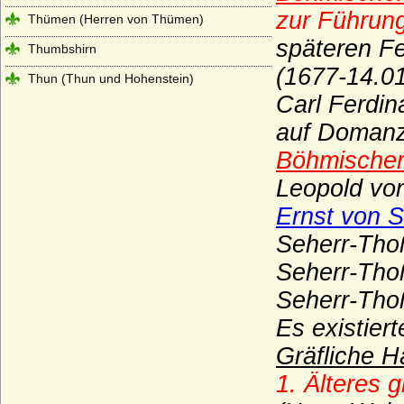
zur Führung
Thümen (Herren von Thümen)
späteren F
Thumbshirn
(1677-14.0
Thun (Thun und Hohenstein)
Carl Ferdi
Tiedemann (Tiedemann gen. von
Brandis), Herren von
auf Domanz
Toerring
Böhmischer
Leopold von
Tresckow (Herren von Tresckow)
Ernst von 
Treskow (Herren von Treskow)
Seherr-Thoß
Türckheim von Altdorf und Türckheim
genannt von Baden (Reichsfreiherren und
Seherr-Thoß
Freiherren)
Seherr-Tho
Twickel (Herren und Reichsfreiherren von
Twickel)
Es existier
Uckermann (Herren von Uckermann)
Gräfliche H
Unruochinger
1. Älteres 