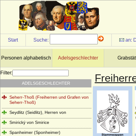
Schrötter (Freiherren von Schrötter,
Freiherren von Schrötter-Stutterheim)
Schulenburg (Herren, Reichsfreiherren,
Reichsgrafen, preußische Grafen)
Schulte (Schulte von der Lühe)
Start
Suche:
an:
D
Schwäbische Welfen (Ältere Welfen)
Schwarzenberg
Personen alphabetisch
Adelsgeschlechter
Grabstät
Seckendorff (Herren, Freiherren und
Grafen von Seckendorff)
Filter:
Freiherr
Sedlnitzky (böhmischer Herrenstand,
ADELSGESCHLECHTER
Freiherren, Grafen, Reichsgrafen)
Seherr-Thoß (Freiherren und Grafen von
Seherr-Thoß)
Seydlitz (Seidlitz), Herren von
Smirický von Smirice
Spanheimer (Sponheimer)