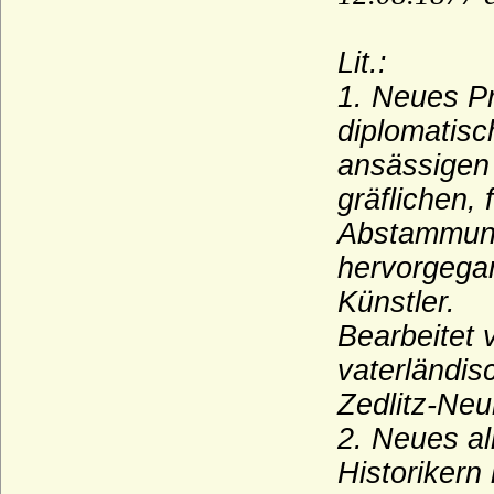
Bassenheim)
Waldemare (Haus Estridsson)
Lit.:
Waldow (Herren von Waldow)
1. Neues P
Waldstein (Vald?tejn)
diplomatisc
Wallenrodt (auch Wallenrode, Wallenrod),
ansässigen 
Herren, Reichsgrafen und Grafen
gräflichen,
Warnstedt (Herren von Warnstedt)
Abstammung
Wartenberg (Herren von Wartenberg)
hervorgegan
Wartenberg (Grafen von Wartenberg)
Künstler.
Wartenberg (Grafen von Wartenberg-
Bearbeitet 
Bayern)
vaterländis
Wartenberg (Herren von Wartenberg,
Böhmen)
Zedlitz-Neu
Wartensleben (Herren und Grafen von
2. Neues a
Wartensleben)
Historikern
Wasa