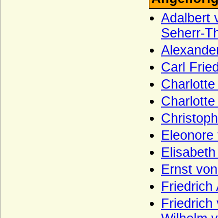
Freiherren und Grafen, Reichsgrafen)
Adalbert 
Wrbna und Freudenthal
Seherr-Th
Wrede (bayerisches Adelgeschlecht),
Herren, Reichsfreiherren, Grafen und
Alexande
Fürsten
Carl Frie
Wrede (westfälisches Adelsgeschlecht),
Herren, Freiherren und (schwedische)
Charlotte
Grafen von Wrede
Charlotte
Wreech (Herren und Grafen von Wreech)
Christoph
Wulffen (Anhalt-Magdeburg), Herren von
Wulffen
Eleonore 
Wulffen (Brandenburg; kurmärkisches
Adelsgeschlecht)
Elisabeth
Wulffen (Halberstadt), Herren von Wulffen
Ernst von
(auch Freiherren)
Friedrich
Wustrow (Herren von Wustrow)
Friedrich
Wylich und Lottum (Herren von Wylich,
Herren, Freiherren und Grafen von Wylich