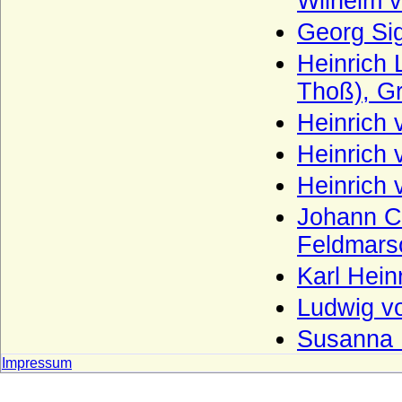
Wilhelm v
und Lottum)
Georg Si
Yorck von Wartenburg
Heinrich 
Zähringer (Herzöge von Zähringen, Haus
Baden, Herzöge von Teck)
Thoß), Gr
Zastrow (Herren von Zastrow)
Heinrich
Zieten
Heinrich 
Zollikofer und Altenklingen (Herren von
Heinrich 
Zollikofer und Altenklingen)
Johann C
Feldmarsc
Karl Hein
Ludwig vo
Susanna 
Impressum