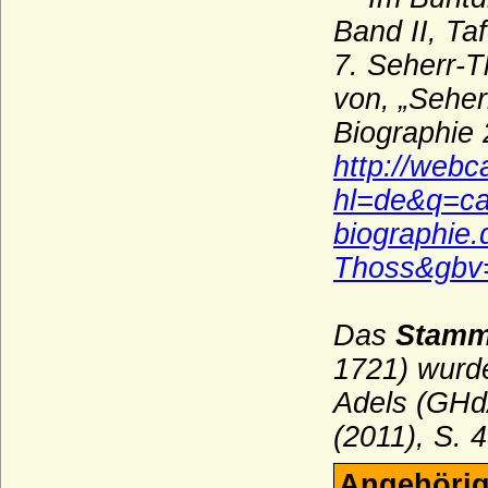
Band II, Taf
Wigeriche
7. Seherr-T
Wilamowitz (von Wilamowitz-Möllendorf,
Freiherren und Grafen)
von, „Seher
Wilczek (Freiherren und Pannerherren,
Biographie 
Reichsgrafen)
http://web
Windisch-Graetz
hl=de&q=ca
Winterfeld (Familie von Winterfeld)
biographie
Wittelsbacher
Thoss&gbv
Wobeser (Herren von Wobeser)
Wolff (Herren von Wolff)
Das
Stamm
Wolff von Gudenberg
1721) wurd
Wolff-Metternich
Adels (GHd
Wrangel (Herren, Freiherren und Grafen
(2011), S.
von Wrangel)
Wratislaw von Mitrowicz (Böhmische
Angehörig