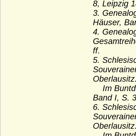
8, Leipzig 
Wassiltschikow (Fürsten Wassiltschikow)
3. Genealo
Wedel (Herren, Freiherren und Grafen
Häuser, Ban
von Wedel)
4. Genealo
Weichs (von Weichs zur Wenne, v. Weichs
zu Rösberg), Herren, Freiherren
Gesamtreihe
Welfen
ff.
Welfen (Jüngere Welfen, Haus Welf-Este)
5. Schlesi
Wellesley
Souverainen
Oberlausitz
Wenckheim (Wenkheim), Herren,
Freiherren und Grafen von Wenckheim
Im Buntdru
Westerholt (Westerholt-Gysenberg),
Band I, S. 
Reichsfreiherren und Reichsgrafen von W.
und W.-G.
6. Schlesi
Wettiner
Souverainen
Widmann (Ritter, Freiherren von
Oberlausitz
Widmann, Grafen von Widmann-
Sedlnitzky)
Im Buntdru